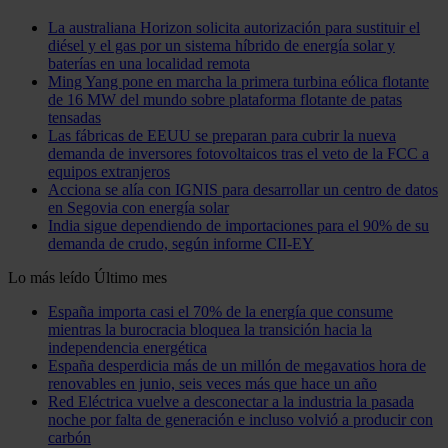
La australiana Horizon solicita autorización para sustituir el
diésel y el gas por un sistema híbrido de energía solar y
baterías en una localidad remota
Ming Yang pone en marcha la primera turbina eólica flotante
de 16 MW del mundo sobre plataforma flotante de patas
tensadas
Las fábricas de EEUU se preparan para cubrir la nueva
demanda de inversores fotovoltaicos tras el veto de la FCC a
equipos extranjeros
Acciona se alía con IGNIS para desarrollar un centro de datos
en Segovia con energía solar
India sigue dependiendo de importaciones para el 90% de su
demanda de crudo, según informe CII-EY
Lo más leído
Último mes
España importa casi el 70% de la energía que consume
mientras la burocracia bloquea la transición hacia la
independencia energética
España desperdicia más de un millón de megavatios hora de
renovables en junio, seis veces más que hace un año
Red Eléctrica vuelve a desconectar a la industria la pasada
noche por falta de generación e incluso volvió a producir con
carbón