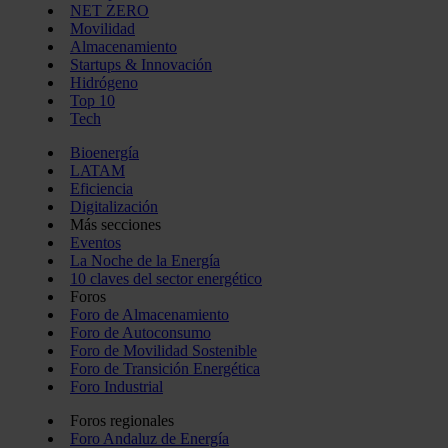
NET ZERO
Movilidad
Almacenamiento
Startups & Innovación
Hidrógeno
Top 10
Tech
Bioenergía
LATAM
Eficiencia
Digitalización
Más secciones
Eventos
La Noche de la Energía
10 claves del sector energético
Foros
Foro de Almacenamiento
Foro de Autoconsumo
Foro de Movilidad Sostenible
Foro de Transición Energética
Foro Industrial
Foros regionales
Foro Andaluz de Energía