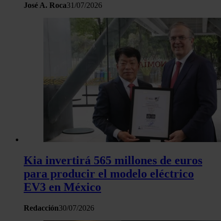
José A. Roca
31/07/2026
tráfico. Además, compartimos información sobre el uso que 
sitio web con nuestros partners de redes sociales, publicida
análisis web, quienes pueden combinarla con otra informació
haya proporcionado o que hayan recopilado a partir del uso 
hecho de sus servicios.
Kia invertirá 565 millones de euros
para producir el modelo eléctrico
EV3 en México
Redacción
30/07/2026