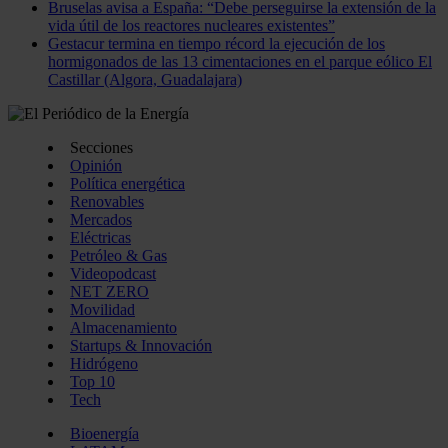
Bruselas avisa a España: “Debe perseguirse la extensión de la
vida útil de los reactores nucleares existentes”
Gestacur termina en tiempo récord la ejecución de los
hormigonados de las 13 cimentaciones en el parque eólico El
Castillar (Algora, Guadalajara)
Secciones
Opinión
Política energética
Renovables
Mercados
Eléctricas
Petróleo & Gas
Videopodcast
NET ZERO
Movilidad
Almacenamiento
Startups & Innovación
Hidrógeno
Top 10
Tech
Bioenergía