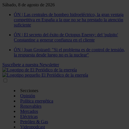
Sábado, 8 de agosto de 2026
ÓN | Las centrales de bombeo hidroeléctrico, la gran ventaja
competitiva en España a la que no se ha prestado la atención
suficiente
ÓN | El secreto del éxito de Octopus Energy: del 'pulpito'
Constantine a generar confianza en el cliente
ÓN | Joan Groizard: "Si el problema es de control de tensión,
la respuesta desde luego no es la nuclear"
Suscríbete a nuestra Newsletter
Secciones
Opinión
Política energética
Renovables
Mercados
Eléctricas
Petróleo & Gas
Videopodcast