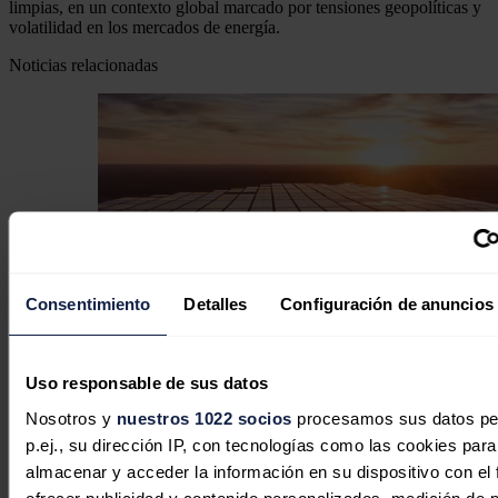
limpias, en un contexto global marcado por tensiones geopolíticas y
volatilidad en los mercados de energía.
Noticias relacionadas
Consentimiento
Detalles
Configuración de anuncios
Uso responsable de sus datos
Copenhagen Infrastructure Partners
Nosotros y
nuestros 1022 socios
procesamos sus datos pe
alcanza el cierre financiero e inicia la
p.ej., su dirección IP, con tecnologías como las cookies para
construcción de su primer proyecto
almacenar y acceder la información en su dispositivo con el 
ofrecer publicidad y contenido personalizados, medición de p