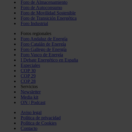
Foro de Almacenamiento
Foro de Autoconsumo
Foro de Movilidad Sostenible
Foro de Transición Energética
Foro Industrial
Foros regionales
Foro Andaluz de Energía
Foro Catalán de Energía
Foro Gallego de Energía
Foro Vasco de Energía
I Debate Energético en España
Especiales
COP 30
COP 29
COP 28
Servicios
Newsletter
Media kit
ON | Podcast
Aviso legal
Política de privacidad
Política de Cookies
Contacto