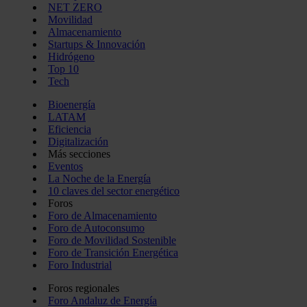
NET ZERO
Movilidad
Almacenamiento
Startups & Innovación
Hidrógeno
Top 10
Tech
Bioenergía
LATAM
Eficiencia
Digitalización
Más secciones
Eventos
La Noche de la Energía
10 claves del sector energético
Foros
Foro de Almacenamiento
Foro de Autoconsumo
Foro de Movilidad Sostenible
Foro de Transición Energética
Foro Industrial
Foros regionales
Foro Andaluz de Energía