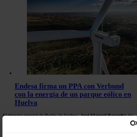
Endesa firma un PPA con Verbund
con la energía de un parque eólico en
Huelva
El director general de Redes de Endesa,
José Manuel Revuelta,
ha
indicado que la cátedra permitirá que "la empresa líder en transición
energética y la universidad referente internacional en Inteligencia
Artificial" trabajen juntos para desarrollar soluciones que garanticen