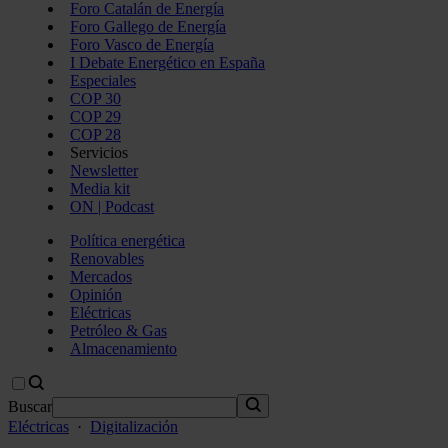
Foro Catalán de Energía
Foro Gallego de Energía
Foro Vasco de Energía
I Debate Energético en España
Especiales
COP 30
COP 29
COP 28
Servicios
Newsletter
Media kit
ON | Podcast
Política energética
Renovables
Mercados
Opinión
Eléctricas
Petróleo & Gas
Almacenamiento
Buscar
Eléctricas
·
Digitalización