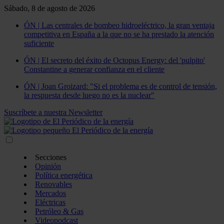
Sábado, 8 de agosto de 2026
ÓN | Las centrales de bombeo hidroeléctrico, la gran ventaja
competitiva en España a la que no se ha prestado la atención
suficiente
ÓN | El secreto del éxito de Octopus Energy: del 'pulpito'
Constantine a generar confianza en el cliente
ÓN | Joan Groizard: "Si el problema es de control de tensión,
la respuesta desde luego no es la nuclear"
Suscríbete a nuestra Newsletter
Secciones
Opinión
Política energética
Renovables
Mercados
Eléctricas
Petróleo & Gas
Videopodcast