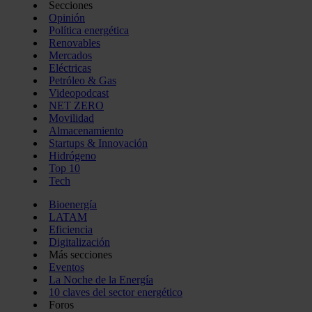
Secciones
Opinión
Política energética
Renovables
Mercados
Eléctricas
Petróleo & Gas
Videopodcast
NET ZERO
Movilidad
Almacenamiento
Startups & Innovación
Hidrógeno
Top 10
Tech
Bioenergía
LATAM
Eficiencia
Digitalización
Más secciones
Eventos
La Noche de la Energía
10 claves del sector energético
Foros