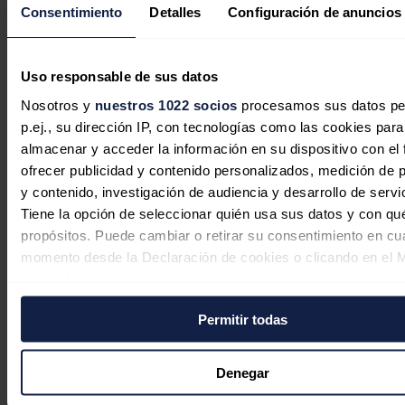
un suministro eléctrico "más seguro, flexible y preparado para los
Consentimiento
Detalles
Configuración de anuncios
retos del futuro", a través de la digitalización de las redes de
distribución.
Por su parte, el rector de la Universidad de Granada,
Pedro
Uso responsable de sus datos
Mercado
, ha destacado la trascendencia de esta nueva cátedra, a la
que la institución académica sumará su conocimiento en Inteligencia
Nosotros y
nuestros 1022 socios
procesamos sus datos pe
Artificial y computación cuántica, áreas del conocimiento en las que
p.ej., su dirección IP, con tecnologías como las cookies para
es referente a nivel internacional.
almacenar y acceder la información en su dispositivo con el 
Noticias relacionadas
ofrecer publicidad y contenido personalizados, medición de p
y contenido, investigación de audiencia y desarrollo de servi
Tiene la opción de seleccionar quién usa sus datos y con qu
propósitos. Puede cambiar o retirar su consentimiento en cu
Australia quiere convertir la
momento desde la Declaración de cookies o clicando en el 
inteligencia artificial en motor de su
consentimiento.
transición energética
Permitir todas
Si lo permite, también quisiéramos:
José A. Roca
07/08/2026
Recopilar información sobre su ubicación geográfica
puede tener una precisión de varios metros
Denegar
Identificar su dispositivo analizándolo activamente p