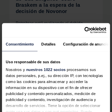
Braskem a la espera de la
decisión de Novonor
Petrobras está realizando el debido
proceso de 'due diligence' sobre Novonor
para el posible ejercicio de derechos de
preferencia.
Consentimiento
Detalles
Configuración de anuncios
Uso responsable de sus datos
Actualmente, Novonor (antes Odebrecht) es la empresa
Nosotros y
nuestros 1022 socios
procesamos sus
controladora de Braskem, al poseer el 50,1% de su
datos personales, p.ej., su dirección IP, con tecnologías
capital social. Mientras, Petrobras es la segunda
como las cookies para almacenar y acceder la
accionista, con el 36,1%. En los últimos meses, ambas
información en su dispositivo con el fin de ofrecer
empresas han negociado sobre la posibilidad de
publicidad y contenido personalizados, medición de
vender su participación de forma conjunta, bajo la
publicidad y contenido, investigación de audiencia y
atenta mirada de distintos fondos de inversión.
desarrollo de servicios. Tiene la opción de seleccionar
quién usa sus datos y con qué propósitos. Puede