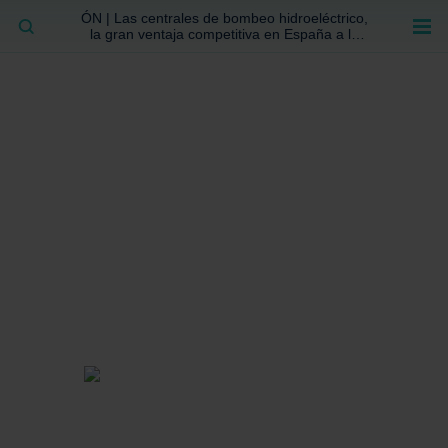
ÓN | Las centrales de bombeo hidroeléctrico,
BUSCAR
la gran ventaja competitiva en España a la
que no se ha prestado la atención suficiente