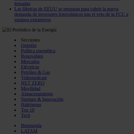
tensadas
Las fábricas de EEUU se preparan para cubrir la nueva
demanda de inversores fotovoltaicos tras el veto de la FCC a
equipos extranjeros
Secciones
Opinión
Política energética
Renovables
Mercados
Eléctricas
Petróleo & Gas
Videopodcast
NET ZERO
Movilidad
Almacenamiento
Startups & Innovación
Hidrógeno
Top 10
Tech
Bioenergía
LATAM