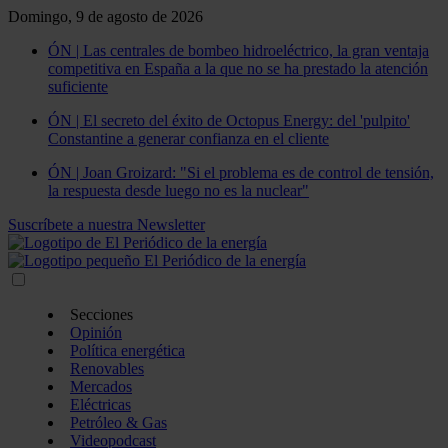
Domingo, 9 de agosto de 2026
ÓN | Las centrales de bombeo hidroeléctrico, la gran ventaja
competitiva en España a la que no se ha prestado la atención
suficiente
ÓN | El secreto del éxito de Octopus Energy: del 'pulpito'
Constantine a generar confianza en el cliente
ÓN | Joan Groizard: "Si el problema es de control de tensión,
la respuesta desde luego no es la nuclear"
Suscríbete a nuestra Newsletter
Secciones
Opinión
Política energética
Renovables
Mercados
Eléctricas
Petróleo & Gas
Videopodcast