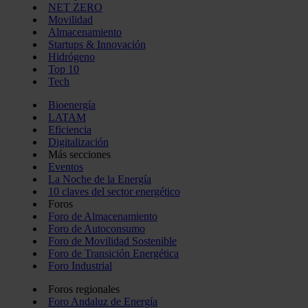
NET ZERO
Movilidad
Almacenamiento
Startups & Innovación
Hidrógeno
Top 10
Tech
Bioenergía
LATAM
Eficiencia
Digitalización
Más secciones
Eventos
La Noche de la Energía
10 claves del sector energético
Foros
Foro de Almacenamiento
Foro de Autoconsumo
Foro de Movilidad Sostenible
Foro de Transición Energética
Foro Industrial
Foros regionales
Foro Andaluz de Energía