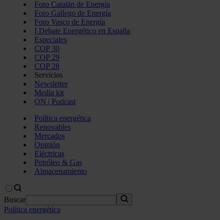
Foro Catalán de Energía
Foro Gallego de Energía
Foro Vasco de Energía
I Debate Energético en España
Especiales
COP 30
COP 29
COP 28
Servicios
Newsletter
Media kit
ON | Podcast
Política energética
Renovables
Mercados
Opinión
Eléctricas
Petróleo & Gas
Almacenamiento
Buscar
Política energética