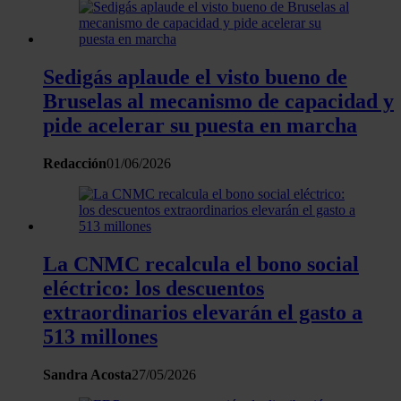
analizar el tráfico. Además, compartimos información sobre 
uso que haga del sitio web con nuestros partners de redes
sociales, publicidad y análisis web, quienes pueden combina
Sedigás aplaude el visto bueno de
con otra información que les haya proporcionado o que haya
Bruselas al mecanismo de capacidad y
recopilado a partir del uso que haya hecho de sus servicios.
pide acelerar su puesta en marcha
Redacción
01/06/2026
La CNMC recalcula el bono social
eléctrico: los descuentos
extraordinarios elevarán el gasto a
513 millones
Sandra Acosta
27/05/2026