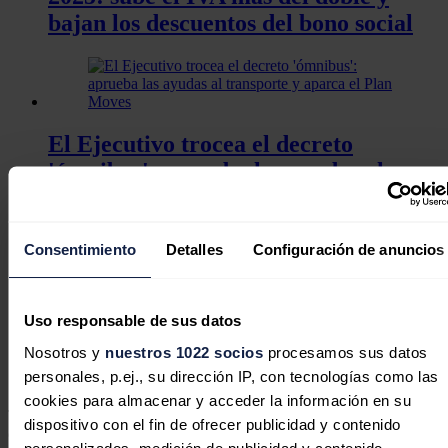
bajan los descuentos del bono social
El Ejecutivo trocea el decreto
'ómnibus': aprueba las ayudas al
transporte y aparca el Plan Moves
Consentimiento
Detalles
Configuración de anuncios
El Gobierno lanza la consulta pública
Uso responsable de sus datos
para una nueva Estrategia contra la
Nosotros y
nuestros 1022 socios
procesamos sus datos
Pobreza Energética a 2030
personales, p.ej., su dirección IP, con tecnologías como las
cookies para almacenar y acceder la información en su
También vincular la realización de
asesorías energéticas y análisis
dispositivo con el fin de ofrecer publicidad y contenido
de facturas a cualquier tipo de ayuda pública
, y, de manera
personalizados, medición de publicidad y contenido,