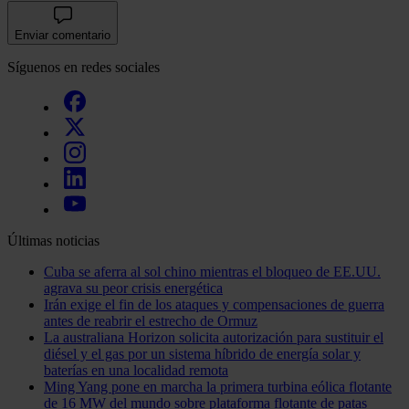
Enviar comentario
Síguenos en redes sociales
Últimas noticias
Cuba se aferra al sol chino mientras el bloqueo de EE.UU.
agrava su peor crisis energética
Irán exige el fin de los ataques y compensaciones de guerra
antes de reabrir el estrecho de Ormuz
La australiana Horizon solicita autorización para sustituir el
diésel y el gas por un sistema híbrido de energía solar y
baterías en una localidad remota
Ming Yang pone en marcha la primera turbina eólica flotante
de 16 MW del mundo sobre plataforma flotante de patas