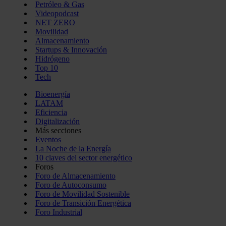
Petróleo & Gas
Videopodcast
NET ZERO
Movilidad
Almacenamiento
Startups & Innovación
Hidrógeno
Top 10
Tech
Bioenergía
LATAM
Eficiencia
Digitalización
Más secciones
Eventos
La Noche de la Energía
10 claves del sector energético
Foros
Foro de Almacenamiento
Foro de Autoconsumo
Foro de Movilidad Sostenible
Foro de Transición Energética
Foro Industrial