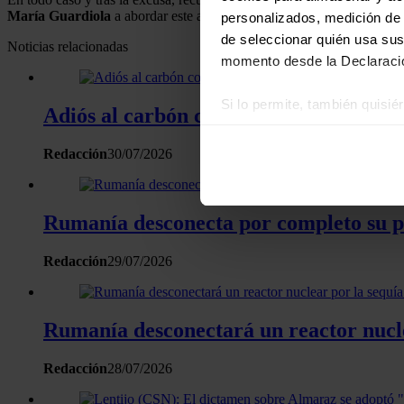
María Guardiola
a abordar este asunto en este próximo encuentro.
personalizados, medición de p
de seleccionar quién usa sus
Noticias relacionadas
momento desde la Declaració
Si lo permite, también quisi
Adiós al carbón con la voladura de las
Recopilar información
Identificar su disposi
Redacción
30/07/2026
Obtenga más información sob
datos
. Puede cambiar o reti
Rumanía desconecta por completo su p
Las cookies de este sitio we
Redacción
29/07/2026
y analizar el tráfico. Ademá
redes sociales, publicidad y
que hayan recopilado a parti
Rumanía desconectará un reactor nuclea
Redacción
28/07/2026