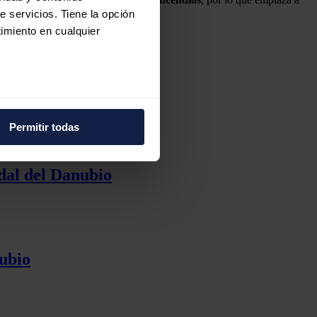
e servicios. Tiene la opción
imiento en cualquier
a Coruña)
e varios metros
icas (huellas digitales)
Permitir todas
eferencias en la
sección de
e cookies.
dal del Danubio
 funciones de redes sociales
con nuestros partners de
ue les haya proporcionado o
nubio