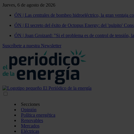
Jueves, 6 de agosto de 2026
ÓN | Las centrales de bombeo hidroeléctrico, la gran ventaja co
ÓN | El secreto del éxito de Octopus Energy: del 'pulpito' Const
ÓN | Joan Groizard: "Si el problema es de control de tensión, l
Suscríbete a nuestra Newsletter
Secciones
Opinión
Política energética
Renovables
Mercados
Eléctricas