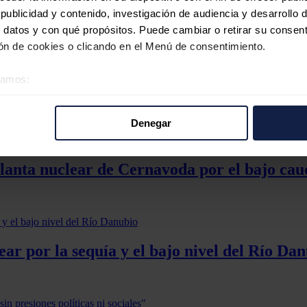
ublicidad y contenido, investigación de audiencia y desarrollo d
 datos y con qué propósitos. Puede cambiar o retirar su consent
n de cookies o clicando en el Menú de consentimiento.
éramos:
 cuatro torres de la central de As Pontes (L
 sobre su ubicación geográfica que puede tener una precisión d
tivo analizándolo activamente para buscar características específ
Denegar
re cómo se procesan sus datos personales y establezca sus pr
rar su consentimiento en cualquier momento en la Declaración d
lanta nuclear de Cernavoda por el bajo cau
b se usan para personalizar el contenido y los anuncios, ofrecer
s, compartimos información sobre el uso que haga del sitio web 
 análisis web, quienes pueden combinarla con otra información q
r del uso que haya hecho de sus servicios.
r por la sequía y el bajo nivel del Río Da