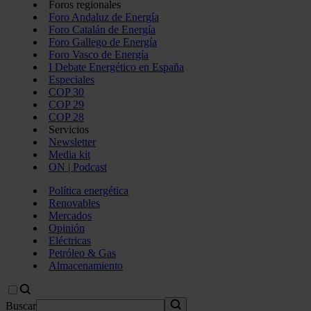
Foros regionales
Foro Andaluz de Energía
Foro Catalán de Energía
Foro Gallego de Energía
Foro Vasco de Energía
I Debate Energético en España
Especiales
COP 30
COP 29
COP 28
Servicios
Newsletter
Media kit
ON | Podcast
Política energética
Renovables
Mercados
Opinión
Eléctricas
Petróleo & Gas
Almacenamiento
Buscar