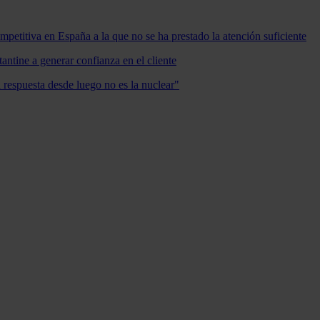
mpetitiva en España a la que no se ha prestado la atención suficiente
antine a generar confianza en el cliente
a respuesta desde luego no es la nuclear"