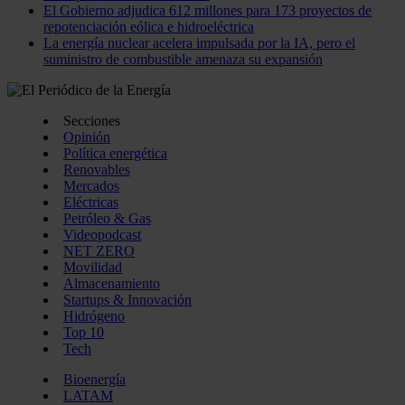
El Gobierno adjudica 612 millones para 173 proyectos de
repotenciación eólica e hidroeléctrica
La energía nuclear acelera impulsada por la IA, pero el
suministro de combustible amenaza su expansión
Secciones
Opinión
Política energética
Renovables
Mercados
Eléctricas
Petróleo & Gas
Videopodcast
NET ZERO
Movilidad
Almacenamiento
Startups & Innovación
Hidrógeno
Top 10
Tech
Bioenergía
LATAM