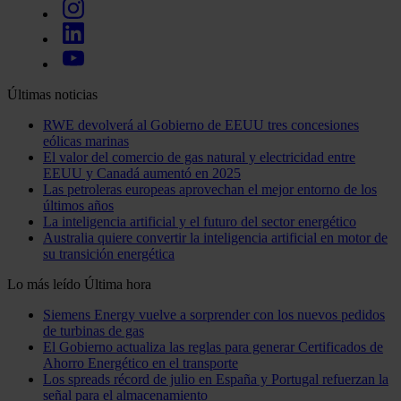
Últimas noticias
RWE devolverá al Gobierno de EEUU tres concesiones
eólicas marinas
El valor del comercio de gas natural y electricidad entre
EEUU y Canadá aumentó en 2025
Las petroleras europeas aprovechan el mejor entorno de los
últimos años
La inteligencia artificial y el futuro del sector energético
Australia quiere convertir la inteligencia artificial en motor de
su transición energética
Lo más leído
Última hora
Siemens Energy vuelve a sorprender con los nuevos pedidos
de turbinas de gas
El Gobierno actualiza las reglas para generar Certificados de
Ahorro Energético en el transporte
Los spreads récord de julio en España y Portugal refuerzan la
señal para el almacenamiento