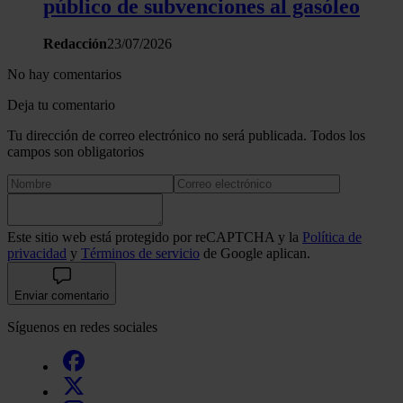
público de subvenciones al gasóleo
tráfico. Además, compartimos información sobre el uso que 
sitio web con nuestros partners de redes sociales, publicida
Redacción
23/07/2026
análisis web, quienes pueden combinarla con otra informació
haya proporcionado o que hayan recopilado a partir del uso 
No hay comentarios
hecho de sus servicios.
Deja tu comentario
Tu dirección de correo electrónico no será publicada. Todos los
campos son obligatorios
Este sitio web está protegido por reCAPTCHA y la
Política de
privacidad
y
Términos de servicio
de Google aplican.
Enviar comentario
Síguenos en redes sociales