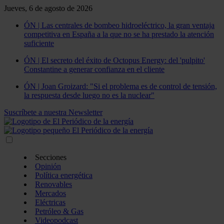
Jueves, 6 de agosto de 2026
ÓN | Las centrales de bombeo hidroeléctrico, la gran ventaja
competitiva en España a la que no se ha prestado la atención
suficiente
ÓN | El secreto del éxito de Octopus Energy: del 'pulpito'
Constantine a generar confianza en el cliente
ÓN | Joan Groizard: "Si el problema es de control de tensión,
la respuesta desde luego no es la nuclear"
Suscríbete a nuestra Newsletter
Secciones
Opinión
Política energética
Renovables
Mercados
Eléctricas
Petróleo & Gas
Videopodcast