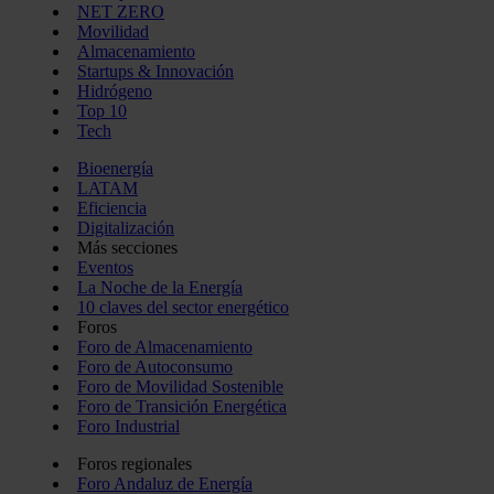
NET ZERO
Movilidad
Almacenamiento
Startups & Innovación
Hidrógeno
Top 10
Tech
Bioenergía
LATAM
Eficiencia
Digitalización
Más secciones
Eventos
La Noche de la Energía
10 claves del sector energético
Foros
Foro de Almacenamiento
Foro de Autoconsumo
Foro de Movilidad Sostenible
Foro de Transición Energética
Foro Industrial
Foros regionales
Foro Andaluz de Energía