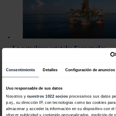
La petroleras estatales Ecopetrol y
Petrobras descubren gas natural
frente a las costas del Caribe
colombiano
Consentimiento
Detalles
Configuración de anuncios
Redacción
03/08/2026
Uso responsable de sus datos
Nosotros y
nuestros 1022 socios
procesamos sus datos pe
p.ej., su dirección IP, con tecnologías como las cookies para
Industria abre la convocatoria de
almacenar y acceder la información en su dispositivo con el 
ofrecer publicidad y contenido personalizados, medición de p