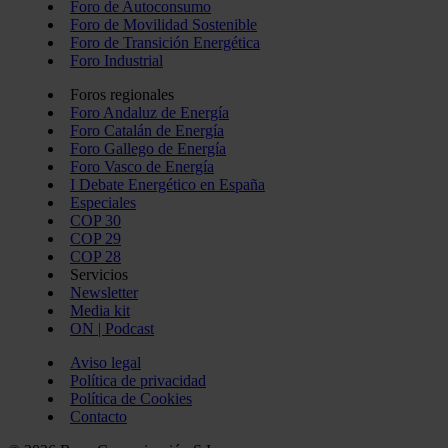
Foro de Autoconsumo
Foro de Movilidad Sostenible
Foro de Transición Energética
Foro Industrial
Foros regionales
Foro Andaluz de Energía
Foro Catalán de Energía
Foro Gallego de Energía
Foro Vasco de Energía
I Debate Energético en España
Especiales
COP 30
COP 29
COP 28
Servicios
Newsletter
Media kit
ON | Podcast
Aviso legal
Política de privacidad
Política de Cookies
Contacto