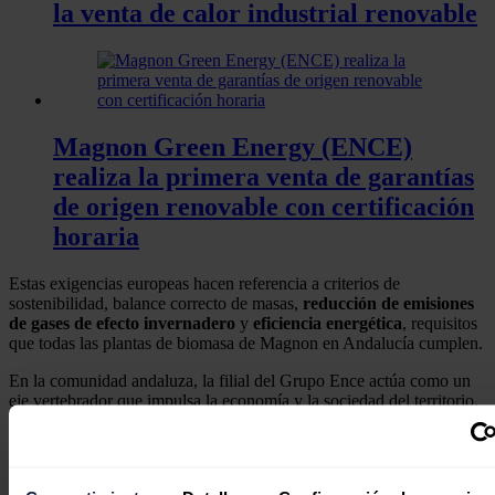
la venta de calor industrial renovable
Magnon Green Energy (ENCE)
realiza la primera venta de garantías
de origen renovable con certificación
horaria
Estas exigencias europeas hacen referencia a criterios de
sostenibilidad, balance correcto de masas,
reducción de emisiones
de gases de
efecto
invernadero
y
eficiencia energética
, requisitos
que todas las plantas de biomasa de Magnon en Andalucía cumplen.
En la comunidad andaluza, la filial del Grupo Ence actúa como un
eje vertebrador que impulsa la economía y la sociedad del territorio,
ya que además de llevar tecnologías punteras a áreas rurales,
fomenta la creación de empleos, destaca el comunicado.
Así,
las cinco plantas que Magnon posee en la región, generan