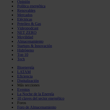
Opinión
Política energética
Renovables
Mercados
Eléctricas
Petróleo & Gas
Videopodcast
NET ZERO
Movilidad
Almacenamiento
Startups & Innovación
Hidrógeno
Top 10
Tech
Bioenergía
LATAM
Eficiencia
Digitalización
Más secciones
Eventos
La Noche de la Energía
10 claves del sector energético
Foros
Foro de Almacenamiento