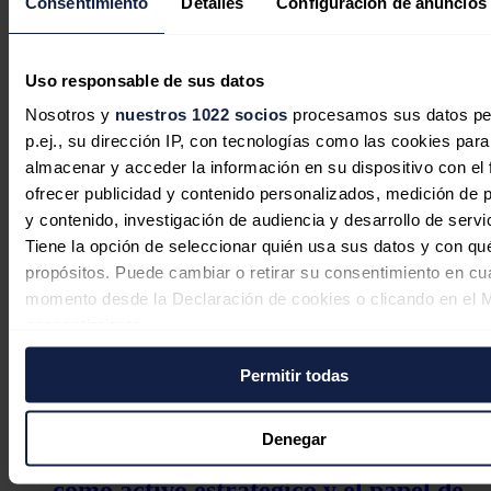
Consentimiento
Detalles
Configuración de anuncios
4.500 puestos de trabajo indirectos, directos e inducidos en el
entorno, según la Asociación de Empresas de Energías
Renovables (APPA).
Noticias relacionadas
Uso responsable de sus datos
Nosotros y
nuestros 1022 socios
procesamos sus datos pe
p.ej., su dirección IP, con tecnologías como las cookies para
almacenar y acceder la información en su dispositivo con el 
ofrecer publicidad y contenido personalizados, medición de p
Reolum adjudica a Siemens Energy la
y contenido, investigación de audiencia y desarrollo de servi
turbina de vapor de su planta de
Tiene la opción de seleccionar quién usa sus datos y con qu
biomasa tras una visita a su fábrica en
propósitos. Puede cambiar o retirar su consentimiento en cu
Alemania
momento desde la Declaración de cookies o clicando en el 
consentimiento.
Redacción
30/07/2026
Permitir todas
Si lo permite, también quisiéramos:
Recopilar información sobre su ubicación geográfica
puede tener una precisión de varios metros
Denegar
Magnon (Ence) reivindica la biomasa
Identificar su dispositivo analizándolo activamente p
como activo estratégico y el papel de
características específicas (huellas digitales)