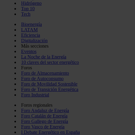
Hidrógeno
Top 10
Tech
Bioenergía
LATAM
Eficiencia
Digitalización
Más secciones
Eventos
La Noche de la Energía
10 claves del sector energético
Foros
Foro de Almacenamiento
Foro de Autoconsumo
Foro de Movilidad Sostenible
Foro de Transición Energética
Foro Industrial
Foros regionales
Foro Andaluz de Energía
Foro Catalán de Energía
Foro Gallego de Energía
Foro Vasco de Energía
I Debate Energético en España