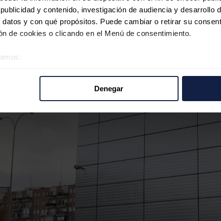
ublicidad y contenido, investigación de audiencia y desarrollo d
 datos y con qué propósitos. Puede cambiar o retirar su consent
n de cookies o clicando en el Menú de consentimiento.
éramos:
 sobre su ubicación geográfica que puede tener una precisión d
tivo analizándolo activamente para buscar características específ
Denegar
re cómo se procesan sus datos personales y establezca sus pr
rar su consentimiento en cualquier momento en la Declaración d
b se usan para personalizar el contenido y los anuncios, ofrecer
s, compartimos información sobre el uso que haga del sitio web 
 análisis web, quienes pueden combinarla con otra información q
r del uso que haya hecho de sus servicios.