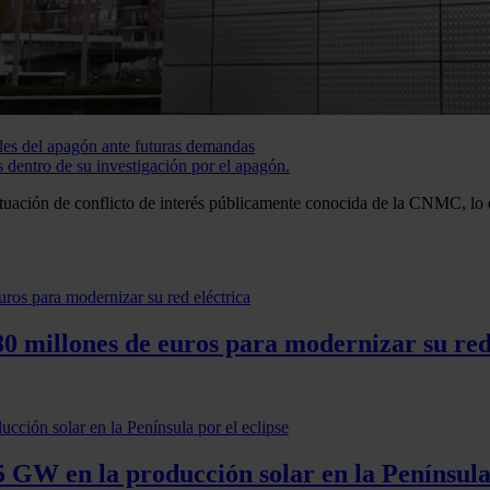
les del apagón ante futuras demandas
dentro de su investigación por el apagón.
situación de conflicto de interés públicamente conocida de la CNMC, lo
0 millones de euros para modernizar su red
 GW en la producción solar en la Península 