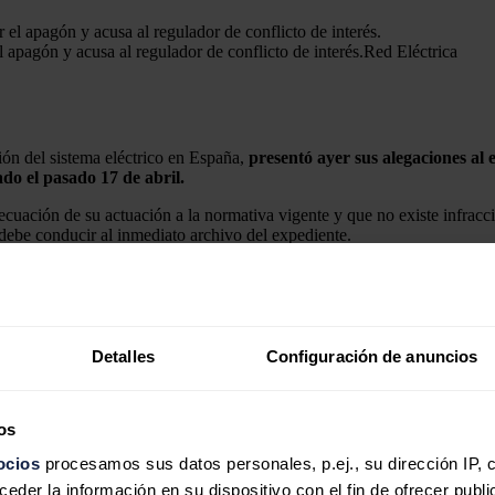
apagón y acusa al regulador de conflicto de interés.
Red Eléctrica
ión del sistema eléctrico en España,
presentó ayer sus alegaciones al
o el pasado 17 de abril.
cuación de su actuación a la normativa vigente y que no existe infracci
debe conducir al inmediato archivo del expediente.
los hechos en los que la CNMC fundamenta su imputación, lo que coloca 
lta de precisión es incompatible con la complejidad técnica y el carácte
de medio centenar de informes y documentos que evidencian la improced
a en el expediente sancionador.
Detalles
Configuración de anuncios
os
ocios
procesamos sus datos personales, p.ej., su dirección IP, 
der la información en su dispositivo con el fin de ofrecer publi