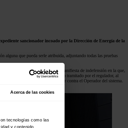
 expediente sancionador incoado por la Dirección de Energía de la
ón alguna que pueda serle atribuida, adjuntando todas las pruebas
a Red Eléctrica en una situación manifiesta de indefensión en la que,
r exhaustivo del procedimiento previo tramitado por el regulador, al
encia del procedimiento sancionador contra el Operador del sistema.
Acerca de las cookies
con tecnologías como las
cidad y contenido