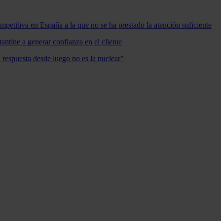
mpetitiva en España a la que no se ha prestado la atención suficiente
antine a generar confianza en el cliente
a respuesta desde luego no es la nuclear"