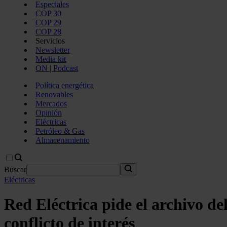
Especiales
COP 30
COP 29
COP 28
Servicios
Newsletter
Media kit
ON | Podcast
Política energética
Renovables
Mercados
Opinión
Eléctricas
Petróleo & Gas
Almacenamiento
Buscar
Eléctricas
Red Eléctrica pide el archivo d
conflicto de interés