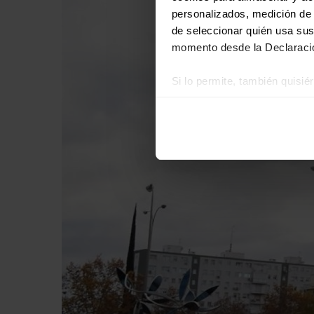
personalizados, medición de p
de seleccionar quién usa sus
momento desde la Declaració
Si lo permite, también quisi
Recopilar información
Identificar su disposi
Obtenga más información sob
datos
. Puede cambiar o reti
Las cookies de este sitio we
y analizar el tráfico. Ademá
redes sociales, publicidad y
que hayan recopilado a parti