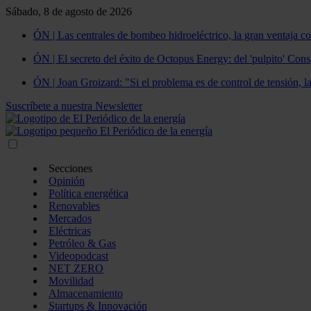
Sábado, 8 de agosto de 2026
ÓN | Las centrales de bombeo hidroeléctrico, la gran ventaja co
ÓN | El secreto del éxito de Octopus Energy: del 'pulpito' Const
ÓN | Joan Groizard: "Si el problema es de control de tensión, l
Suscríbete a nuestra Newsletter
Secciones
Opinión
Política energética
Renovables
Mercados
Eléctricas
Petróleo & Gas
Videopodcast
NET ZERO
Movilidad
Almacenamiento
Startups & Innovación