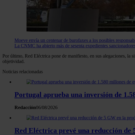
Moeve envía un centenar de burofaxes a los posibles responsab
La CNMC ha abierto más de sesenta expedientes sancionadores 
Por último, Red Eléctrica pone de manifiesto, en sus alegaciones, la 
objetividad.
Noticias relacionadas
Portugal aprueba una inversión de 1.58
Redacción
06/08/2026
Red Eléctrica prevé una reducción de 5