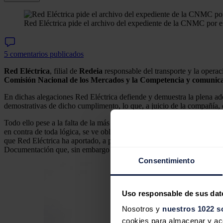
Red Eléctrica pide el archivo del expediente de la CNMC por el 
5 comentarios publicados
Red Eléctrica
, filial de
Redeia
responsable del transporte y la operac
Comisión Nacional de los Mercados y la Competencia y comunicad
En dichas alegaciones Red Eléctrica defiende y demuestra la plena ade
demostrativas de dicho cumplimento, lo que, a juicio de la compañía, 
Todo ello pese a la falta de la más mínima precisión necesaria sobre 
en contra de toda lógica, se ve obligada a probar su inocencia. Esta fa
que Red Eléctrica ha aportado, a petición del propio regulador, más 
Documentación que, sin embargo y sorprendentemente, no se incorpor
Consentimiento
Uso responsable de sus dat
Nosotros y
nuestros 1022 s
cookies para almacenar y acce