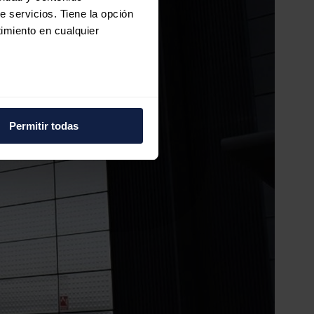
e servicios. Tiene la opción
imiento en cualquier
e varios metros
icas (huellas digitales)
Permitir todas
eferencias en la
sección de
e cookies.
 funciones de redes sociales
con nuestros partners de
ue les haya proporcionado o