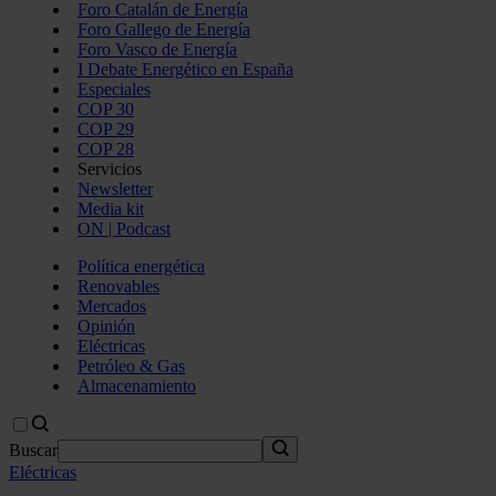
Foro Catalán de Energía
Foro Gallego de Energía
Foro Vasco de Energía
I Debate Energético en España
Especiales
COP 30
COP 29
COP 28
Servicios
Newsletter
Media kit
ON | Podcast
Política energética
Renovables
Mercados
Opinión
Eléctricas
Petróleo & Gas
Almacenamiento
Buscar
Eléctricas