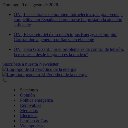
Domingo, 9 de agosto de 2026
ÓN | Las centrales de bombeo hidroeléctrico, la gran ventaja
competitiva en España a la que no se ha prestado la atención
suficiente
ÓN | El secreto del éxito de Octopus Energy: del 'pulpito'
Constantine a generar confianza en el cliente
ÓN | Joan Groizard: "Si el problema es de control de tensión,
la respuesta desde luego no es la nuclear"
Suscríbete a nuestra Newsletter
Secciones
Opinión
Política energética
Renovables
Mercados
Eléctricas
Petróleo & Gas
Videopodcast