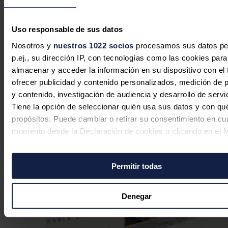
Portugal aprueba una inversión de
Uso responsable de sus datos
1.580 millones de euros para
modernizar su red eléctrica
Nosotros y
nuestros 1022 socios
procesamos sus datos pe
p.ej., su dirección IP, con tecnologías como las cookies para
Redacción
06/08/2026
almacenar y acceder la información en su dispositivo con el 
ofrecer publicidad y contenido personalizados, medición de p
y contenido, investigación de audiencia y desarrollo de servi
Tiene la opción de seleccionar quién usa sus datos y con qu
propósitos. Puede cambiar o retirar su consentimiento en cu
Red Eléctrica prevé una reducción de
momento desde la Declaración de cookies o clicando en el 
5 GW en la producción solar en la
consentimiento.
Península por el eclipse
Permitir todas
Si lo permite, también quisiéramos:
Redacción
06/08/2026
Recopilar información sobre su ubicación geográfica
puede tener una precisión de varios metros
Denegar
Identificar su dispositivo analizándolo activamente p
características específicas (huellas digitales)