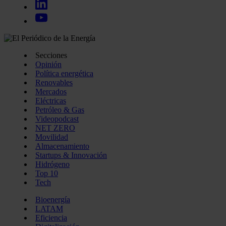
Secciones
Opinión
Política energética
Renovables
Mercados
Eléctricas
Petróleo & Gas
Videopodcast
NET ZERO
Movilidad
Almacenamiento
Startups & Innovación
Hidrógeno
Top 10
Tech
Bioenergía
LATAM
Eficiencia