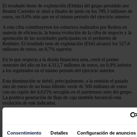
El resultado bruto de explotación (Ebitda) del grupo presidido por
Beatriz Corredor se situó a finales de junio en los 789,3 millones de
euros, un 0,6% más que en el mismo periodo del ejercicio anterior.
A esta cifra contribuyeron los esfuerzos realizados por Redeia en
materia de eficiencia, la buena evolución de la cifra de negocio y la
aportación de las sociedades participadas en el perímetro de
Redinter. El resultado neto de explotación (Ebit) alcanzó los 527,6
millones de euros, un 0,7% superior.
En lo que respecta a la deuda financiera neta, cerró el primer
semestre del año en los 4.312,7 millones de euros, un 6,9% inferior
a los registrados en el mismo periodo del ejercicio anterior.
Esta disminución se debió, principalmente, a la emisión el pasado
mes de enero de un bono híbrido verde de 500 millones de euros
con un cupón del 4,625% recogida en el patrimonio neto del grupo.
La positiva generación de flujo de caja también favoreció esta
evolución de este indicador.
Noticias relacionadas
Consentimiento
Detalles
Configuración de anuncios