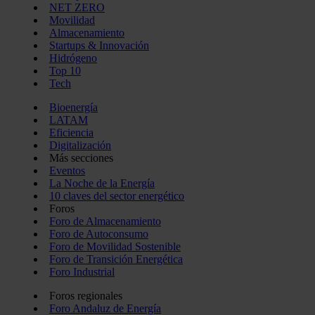
NET ZERO
Movilidad
Almacenamiento
Startups & Innovación
Hidrógeno
Top 10
Tech
Bioenergía
LATAM
Eficiencia
Digitalización
Más secciones
Eventos
La Noche de la Energía
10 claves del sector energético
Foros
Foro de Almacenamiento
Foro de Autoconsumo
Foro de Movilidad Sostenible
Foro de Transición Energética
Foro Industrial
Foros regionales
Foro Andaluz de Energía