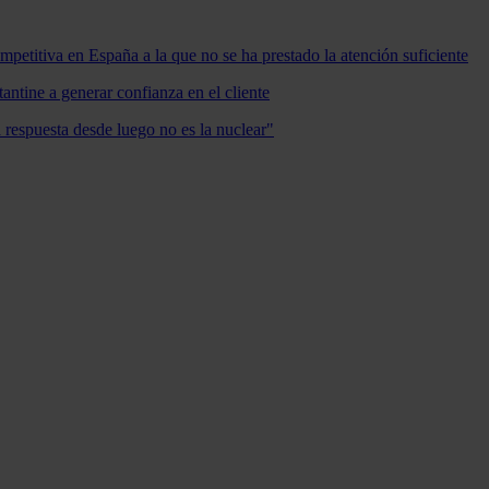
mpetitiva en España a la que no se ha prestado la atención suficiente
antine a generar confianza en el cliente
a respuesta desde luego no es la nuclear"