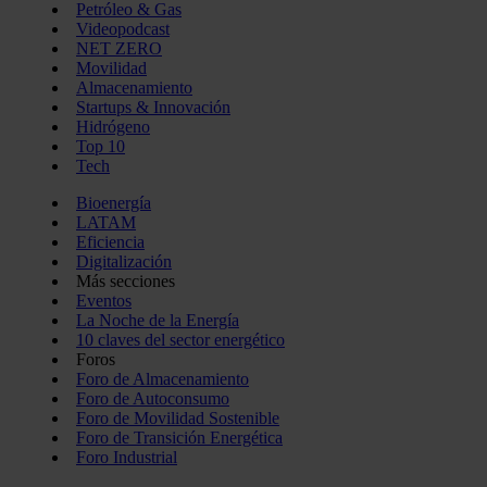
Petróleo & Gas
Videopodcast
NET ZERO
Movilidad
Almacenamiento
Startups & Innovación
Hidrógeno
Top 10
Tech
Bioenergía
LATAM
Eficiencia
Digitalización
Más secciones
Eventos
La Noche de la Energía
10 claves del sector energético
Foros
Foro de Almacenamiento
Foro de Autoconsumo
Foro de Movilidad Sostenible
Foro de Transición Energética
Foro Industrial