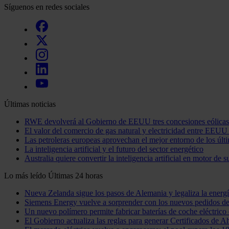
Síguenos en redes sociales
Últimas noticias
RWE devolverá al Gobierno de EEUU tres concesiones eólicas
El valor del comercio de gas natural y electricidad entre EE
Las petroleras europeas aprovechan el mejor entorno de los últ
La inteligencia artificial y el futuro del sector energético
Australia quiere convertir la inteligencia artificial en motor de s
Lo más leído
Últimas 24 horas
Nueva Zelanda sigue los pasos de Alemania y legaliza la energí
Siemens Energy vuelve a sorprender con los nuevos pedidos de
Un nuevo polímero permite fabricar baterías de coche eléctrico 
El Gobierno actualiza las reglas para generar Certificados de A