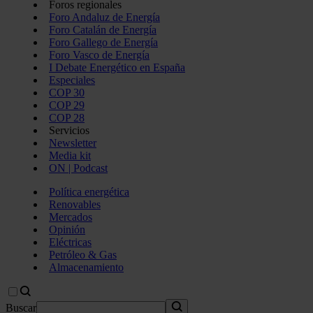
Foros regionales
Foro Andaluz de Energía
Foro Catalán de Energía
Foro Gallego de Energía
Foro Vasco de Energía
I Debate Energético en España
Especiales
COP 30
COP 29
COP 28
Servicios
Newsletter
Media kit
ON | Podcast
Política energética
Renovables
Mercados
Opinión
Eléctricas
Petróleo & Gas
Almacenamiento
Buscar