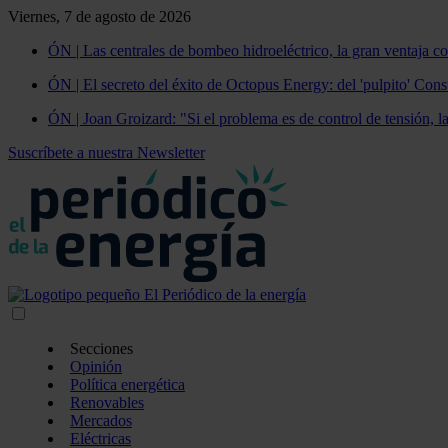
Viernes, 7 de agosto de 2026
ÓN | Las centrales de bombeo hidroeléctrico, la gran ventaja co
ÓN | El secreto del éxito de Octopus Energy: del 'pulpito' Const
ÓN | Joan Groizard: "Si el problema es de control de tensión, l
Suscríbete a nuestra Newsletter
Secciones
Opinión
Política energética
Renovables
Mercados
Eléctricas