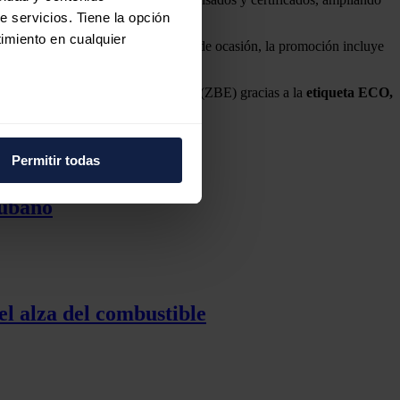
e servicios. Tiene la opción
imiento en cualquier
e 2026. En el caso de los vehículos de ocasión, la promoción incluye
nes en las Zonas de Bajas Emisiones (ZBE) gracias a la
etiqueta ECO,
e varios metros
icas (huellas digitales)
Permitir todas
eferencias en la
sección de
e cookies.
cubano
 funciones de redes sociales
con nuestros partners de
ue les haya proporcionado o
el alza del combustible