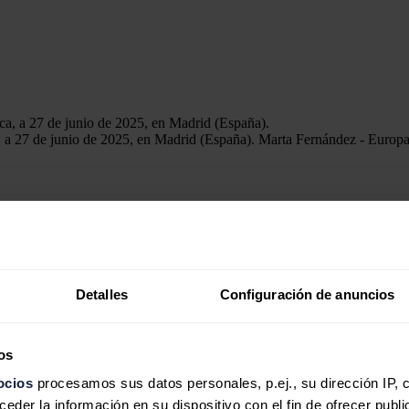
, a 27 de junio de 2025, en Madrid (España).
Marta Fernández - Europa
n, mediante el cual Repsol ofrecerá un cheque de 200 euros en co
nte el periodo promocional.
 compartida de ambas compañías de democratizar el acceso a una movil
 subrayado ambas firmas.
Detalles
Configuración de anuncios
ser una combinación muy equilibrada de eficiencia, accesibilidad 
os
ocios
procesamos sus datos personales, p.ej., su dirección IP, 
der la información en su dispositivo con el fin de ofrecer publi
s, y se extiende también a
Renew
, la marca de vehículos de ocasión de 