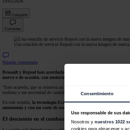
19/05/2026
Compartir
Comentar
Una estación de servicio Repsol con la nueva imagen de marca
Ningún comentario
Renault y Repsol han acordado renovar su acuerdo de colaboració
nuevo o de ocasión
,
con motorización Eco G (GLP) o diésel, dura
"Este acuerdo, que se renueva un año más, se enmarca en la voluntad
realistas y sin necesidad de cambiar los hábitos de conducción", han
Consentimiento
En este sentido,
la tecnología Eco-G (GLP) de Renault destaca por 
autonomía y con un coste de uso contenido.
Uso responsable de sus dat
El descuento en el combustible de Repsol
Nosotros y
nuestros 1022 s
cookies para almacenar y acce
La acción está dirigida tanto a clientes particulares como profesionale