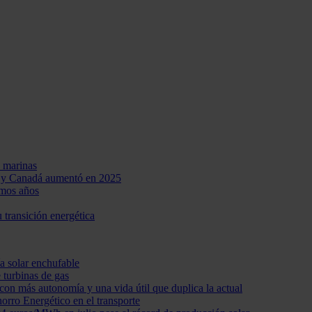
 marinas
UU y Canadá aumentó en 2025
imos años
u transición energética
a solar enchufable
 turbinas de gas
con más autonomía y una vida útil que duplica la actual
horro Energético en el transporte