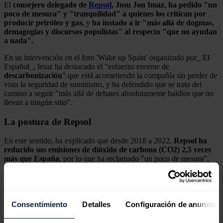
El
consejero delegado de
Repsol
, Josu Jon Imaz
,
ha pedido "un
poco de mesura" y "tranquilidad" a quienes los critican por
producir petróleo y gas,
y
ha instado a ir "más allá de dogmas,
demagogias y discursos populistas" al respecto "que no ayudan
a nada".
En
su intervención en el foro 'Wake up Spain' organizado por_ El
Español_, Imaz ha destacado el "esfuerzo enorme de
descarbonización
" que está acometiendo la compañía sin perder de
vista la seguridad de suministro, y ha defendido que se trata del
camino a seguir "más allá de debates absolutamente baldíos que no
llevan a ningún sitio".
La postura de Repsol
En este sentido, ha explicado que desde 2018 a 2022,
Repsol ha
reducido sus emisiones de dióxido de carbono (CO2) 2,5 veces
más que España
, por lo que ha reclamado "un poco de mesura",
"raciocinio y tranquilidad" a "todos" los que "muchas veces" los
critican por la naturaleza de su negocio.
Consentimiento
Detalles
Configuración de anuncios