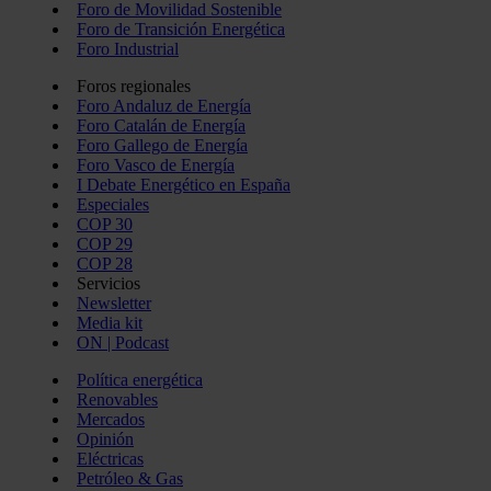
Foro de Movilidad Sostenible
Foro de Transición Energética
Foro Industrial
Foros regionales
Foro Andaluz de Energía
Foro Catalán de Energía
Foro Gallego de Energía
Foro Vasco de Energía
I Debate Energético en España
Especiales
COP 30
COP 29
COP 28
Servicios
Newsletter
Media kit
ON | Podcast
Política energética
Renovables
Mercados
Opinión
Eléctricas
Petróleo & Gas