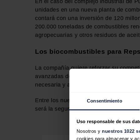
En el caso del complejo industrial de P
unidades en una nueva planta de combu
contará con una inversión de 120 millo
200.000 toneladas de combustibles reno
agropecuarias y otros residuos de acei
Los biocombustibles para Reps
La compañía quiere reforzar su competi
avanzadas del mundo y creará nuevas in
necesaria y asegurando que acompasa
Entre los nuevos proyectos, se encuent
Consentimiento
será la segunda de Repsol tras la pues
Uso responsable de sus dat
Nosotros y
nuestros 1022 s
cookies para almacenar y acce