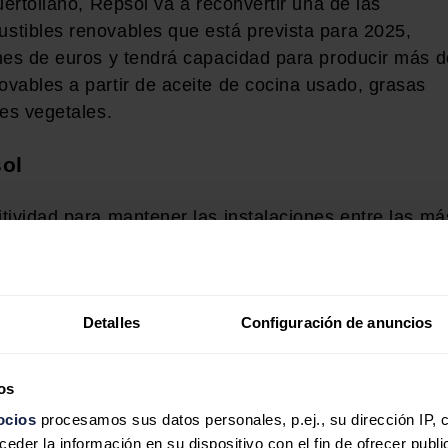
uertollano, Repsol va a reconvertir una de las
stibles renovables que está prevista para 2025,
nes de euros y tendrá capacidad para producir más d
vables a partir de aceite de cocina usado, grasas
tes vegetales.
ol
tividad para mantener las instalaciones entre las má
iciativas bajas en carbono, dotándolas de la escala
 la
inversión
al entorno regulatorio.
ra la nueva planta de combustibles renovables, que
Detalles
Configuración de anuncios
ta en marcha, durante este mes, de la de Cartagena.
os
ocios
procesamos sus datos personales, p.ej., su dirección IP, 
der la información en su dispositivo con el fin de ofrecer publi