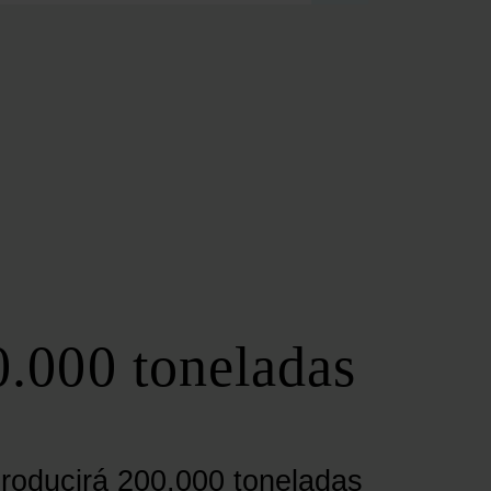
FOROS REGIONALES
FORO ANDALUZ DE ENERGÍA
FORO CATALÁN DE ENERGÍA
FORO GALLEGO DE ENERGÍA
FORO VASCO DE ENERGÍA
I DEBATE ENERGÉTICO EN ESPAÑA
ESPECIALES
COP 30
COP 29
COP 28
0.000 toneladas
SERVICIOS
NEWSLETTER
MEDIA KIT
ON | PODCAST
producirá 200.000 toneladas