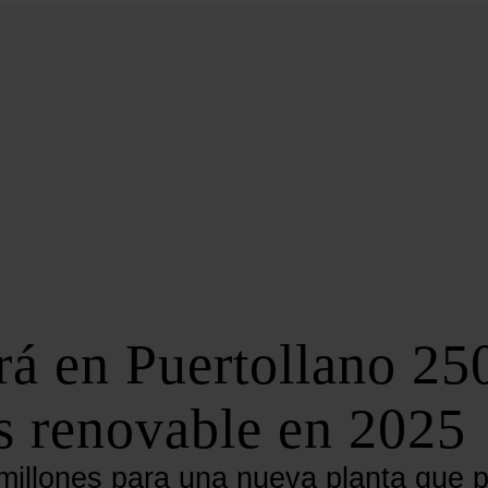
BIOENERGÍA
LATAM
EFICIENCIA
DIGITALIZACIÓN
MÁS SECCIONES
EVENTOS
LA NOCHE DE LA ENERGÍA
10 CLAVES DEL SECTOR ENERGÉTICO
FOROS
FORO DE ALMACENAMIENTO
rá en Puertollano 25
FORO DE AUTOCONSUMO
FORO DE MOVILIDAD SOSTENIBLE
s renovable en 2025
FORO DE TRANSICIÓN ENERGÉTICA
FORO INDUSTRIAL
 millones para una nueva planta que 