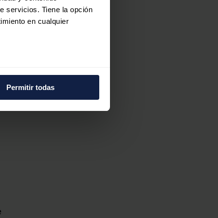
e servicios. Tiene la opción
imiento en cualquier
e varios metros
icas (huellas digitales)
Permitir todas
eferencias en la
sección de
e cookies.
 funciones de redes sociales
con nuestros partners de
ue les haya proporcionado o
e