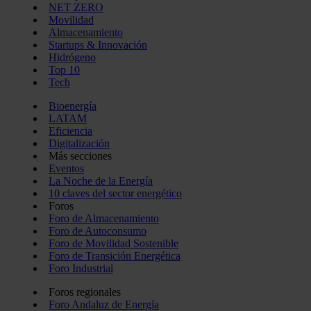
NET ZERO
Movilidad
Almacenamiento
Startups & Innovación
Hidrógeno
Top 10
Tech
Bioenergía
LATAM
Eficiencia
Digitalización
Más secciones
Eventos
La Noche de la Energía
10 claves del sector energético
Foros
Foro de Almacenamiento
Foro de Autoconsumo
Foro de Movilidad Sostenible
Foro de Transición Energética
Foro Industrial
Foros regionales
Foro Andaluz de Energía