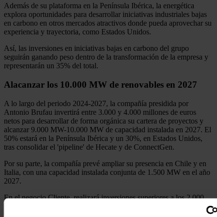
Además de su plataforma en la Península Ibérica, la energética
explora oportunidades para desarrollar iniciativas industriales bajas
en carbono en otros mercados atractivos donde pueda aprovechar su
experiencia y trayectoria, como Estados Unidos.
Así, las inversiones en iniciativas bajas en carbono del grupo
seguirán ganando peso dentro de la transformación de la empresa y
representarán un 35% del total.
Alacanzar los 10.000 MW de renovables en 2027
A lo largo del periodo 2024-2027, la compañía presidida por
Antonio Brufau invertirá entre 3.000 y 4.000 millones de euros
netos para desarrollar de forma orgánica su cartera de proyectos y
alcanzar 9.000 MW-10.000 MW de capacidad instalada en 2027. El
50% estará en la Península Ibérica y un 30%, en Estados Unidos,
tras consolidar el 'pipeline' de Hecate y de ConnectGen.
Por su parte, la compañía prevé ampliar su presencia en Chile y en
Italia, con una capacidad instalada conjunta de 1.500 MW en el año
2027.
En el negocio Cliente, realizará inversiones superiores a los 2.000
millones de euros entre 2024-2027, lo que supone un incremento
medio anual frente al anterior periodo del 75%. Su apliación Waylet