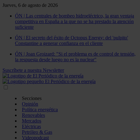
Jueves, 6 de agosto de 2026
ÓN | Las centrales de bombeo hidroeléctrico, la gran ventaja
competitiva en España a la que no se ha prestado la atención
suficiente
ÓN | El secreto del éxito de Octopus Energy: del 'pulpito'
Constantine a generar confianza en el cliente
ÓN | Joan Groizard: "Si el problema es de control de tensión,
la respuesta desde luego no es la nuclear"
Suscríbete a nuestra Newsletter
Secciones
Opinión
Política energética
Renovables
Mercados
Eléctricas
Petróleo & Gas
Videopodcast