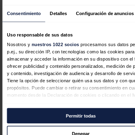
superará los 10 millones de clientes digitales al final del periodo y
prevé la comercialización de combustibles renovables en 1.900
Consentimiento
Detalles
Configuración de anuncios
estaciones de servicio al final del periodo.
Además, la compañía también seguirá su escalada en el negocio de
electricidad y gas y aspira a duplicar en 2027 su cifra de clientes
Uso responsable de sus datos
hasta los cuatro millones.
Nosotros y
nuestros 1022 socios
procesamos sus datos pe
Noticias relacionadas
p.ej., su dirección IP, con tecnologías como las cookies para
almacenar y acceder la información en su dispositivo con el 
ofrecer publicidad y contenido personalizados, medición de p
y contenido, investigación de audiencia y desarrollo de servi
Tiene la opción de seleccionar quién usa sus datos y con qu
propósitos. Puede cambiar o retirar su consentimiento en cu
momento desde la Declaración de cookies o clicando en el 
consentimiento.
Permitir todas
Si lo permite, también quisiéramos:
Recopilar información sobre su ubicación geográfica
puede tener una precisión de varios metros
Denegar