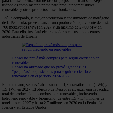
para la descarbonización de los complejos industriales de Repsol,
usándolos como materia prima para producir combustibles
renovables y otros productos descarbonizados.
Así, la compañía, la mayor productora y consumidora de hidrógeno
de la Península, prevé alcanzar una producción equivalente de hasta
700 megavatios (MW) en 2027 y un máximo de 2.400 MW en
2030. Para ello, instalará electrolizadores en sus cinco centros
industriales de España.
Repsol no prevé más compras para seguir creciendo en
renovables
Repsol ha afirmado que no prevé "grandes" ni
"pequeñas" adquisiciones para seguir creciendo en
renovables en el periodo 2024-2027.
En biometano, se prevé alcanzar entre 1,3 teravatios hora (TWh) y
1,5 TWh en 2027. El objetivo de Repsol es alcanzar una capacidad
total de producción de combustibles renovables, incluyendo
hidrógeno renovable y biometano, de entre 1,5 y 1,7 millones de
toneladas en 2027 y hasta 2,7 millones en 2030 en la Península
Ibérica y en Estados Unidos.