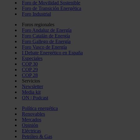
Foro de Movilidad Sostenible
Foro de Transición Energética
Foro Industrial
Foros regionales
Foro Andaluz de Energía
Foro Catalán de Energía
Foro Gallego de Energía
Foro Vasco de Energía
I Debate Energético en España
Especiales
COP 30
COP 29
COP 28
Servicios
Newsletter
Media kit
ON | Podcast
Política energética
Renovables
Mercados
Opinión
Eléctricas
Petróleo & Gas