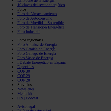
La Noche de la Energía
10 claves del sector energético
Foros
Foro de Almacenamiento
Foro de Autoconsumo
Foro de Movilidad Sostenible
Foro de Transición Energética
Foro Industrial
Foros regionales
Foro Andaluz de Energía
Foro Catalán de Energía
Foro Gallego de Energía
Foro Vasco de Energía
I Debate Energético en España
Especiales
COP 30
COP 29
COP 28
Servicios
Newsletter
Media kit
ON | Podcast
Aviso legal
Política de privacidad