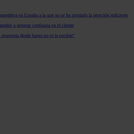
mpetitiva en España a la que no se ha prestado la atención suficiente
antine a generar confianza en el cliente
a respuesta desde luego no es la nuclear"