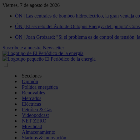
Viernes, 7 de agosto de 2026
ÓN | Las centrales de bombeo hidroeléctrico, la gran ventaja co
ÓN | El secreto del éxito de Octopus Energy: del 'pulpito' Const
ÓN | Joan Groizard: "Si el problema es de control de tensión, l
Suscríbete a nuestra Newsletter
Secciones
Opinión
Política energética
Renovables
Mercados
Eléctricas
Petróleo & Gas
Videopodcast
NET ZERO
Movilidad
Almacenamiento
Startups & Innovación