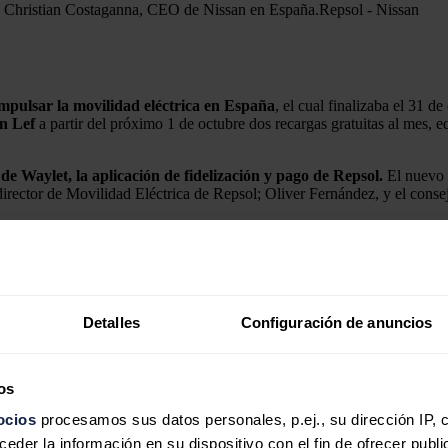
 y Christian Costaganna, CEO de Nissan en España.
Repsol - Nissan
mpulsar la movilidad eléctrica en España
, el cual finalizaba el 31 d
n Lef
a partir del próximo 1 de octubre dos recargas gratuitas al mes,
s de Waylet, la aplicación de fidelización y pago de Repsol.
El nuevo c
director de Movilidad Eléctrica de Repsol; Oliver Fernández, y el consej
ética distribuidos por toda España, hasta el 31 de diciembre de 2026. A
n ubicados en las estaciones de servicio.
Detalles
Configuración de anuncios
 del horario; asistencia y atención telefónica las 24 horas, y servicios
n un partner del tamaño y la dispersión geográfica de Repsol "permitirá
os
ocios
procesamos sus datos personales, p.ej., su dirección IP, 
der la información en su dispositivo con el fin de ofrecer publi