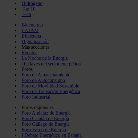
Hidrógeno
Top 10
Tech
Bioenergía
LATAM
Eficiencia
Digitalización
Más secciones
Eventos
La Noche de la Energía
10 claves del sector energético
Foros
Foro de Almacenamiento
Foro de Autoconsumo
Foro de Movilidad Sostenible
Foro de Transición Energética
Foro Industrial
Foros regionales
Foro Andaluz de Energía
Foro Catalán de Energía
Foro Gallego de Energía
Foro Vasco de Energía
I Debate Energético en España