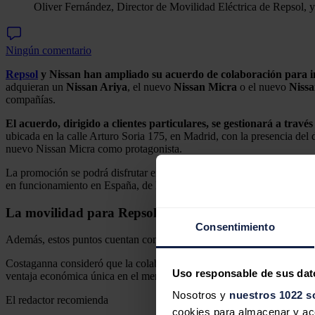
Oliver Fernández, Director de Movilidad Eléctrica de Repsol,
Ningún comentario
Repsol
y Nissan han ampliado su acuerdo de colaboración para i
adquieran un
Nissan Ariya
, el nuevo
Nissan Micra
o el nuevo
Nissa
compañías.
El acuerdo, dirigido a clientes particulares, se gestionará a travé
ubicada en la calle Arturo Soria 175, en Madrid, con la presencia del 
nuevo Nissan Micra como protagonista.
La promoción se podrá disfrutar en los puntos de recarga de la energ
en funcionamiento en España, de los cuales más de 1.000 se encuentra
La movilidad para Repsol y Nissan
Consentimiento
Además, estos puntos cuentan con atención presencial durante gran parte
Costaganna consideró que la colaboración del fabricante de coches co
Uso responsable de sus dat
ventaja económica única en el mercado".
Nosotros y
nuestros 1022 s
El redactor recomienda
cookies para almacenar y acce