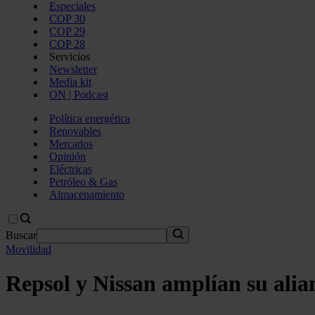
Especiales
COP 30
COP 29
COP 28
Servicios
Newsletter
Media kit
ON | Podcast
Política energética
Renovables
Mercados
Opinión
Eléctricas
Petróleo & Gas
Almacenamiento
Buscar
Movilidad
Repsol y Nissan amplían su alia