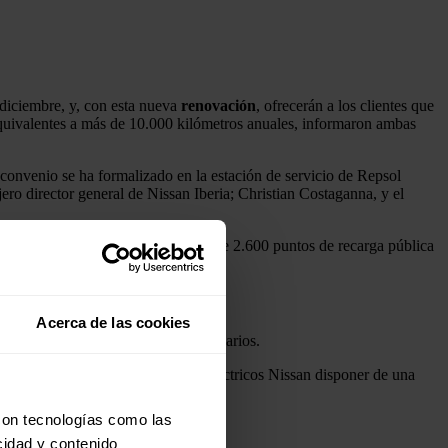
e diciembre, y, con esta nueva
renovación
, ofrecerán a los clientes que
 equivalentes a más de 10.000 kilómetros anuales, informaron ambas
onvenio se ha formalizado en la estación de servicio de Repsol
ero director general de Nissan Iberia; Christian Costaganna, y el
ctualmente, Repsol cuenta con más de 2.600 puntos de recarga pública
Acerca de las cookies
 adicionales a disposición de los usuarios.
 a los compradores de vehículos eléctricos Nissan disponer de una
con tecnologías como las
cidad y contenido