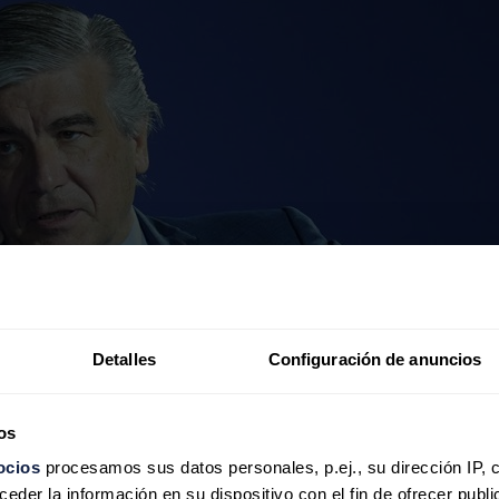
Detalles
Configuración de anuncios
os
ocios
procesamos sus datos personales, p.ej., su dirección IP, 
der la información en su dispositivo con el fin de ofrecer publi