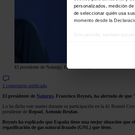
personalizados, medición de p
de seleccionar quién usa sus
momento desde la Declaració
Si lo permite, también quisi
Recopilar información
Identificar su disposi
Obtenga más información sob
datos
. Puede cambiar o reti
El presidente de Naturgy, Francisco Reynés.
David Zorrakino -
Las cookies de este sitio we
1 comentario publicado
y analizar el tráfico. Ademá
redes sociales, publicidad y
El presidente de
Naturgy
, Francisco Reynés, ha alertado de que "
que hayan recopilado a parti
Lo ha dicho este martes durante su participación en la 41 Reunió Cer
presidente de
Repsol
,
Antonio Brufau
.
Reynés ha explicado que España tiene una mejor situación que el 
regasificación de gas natural licuado (GNL) que tiene.