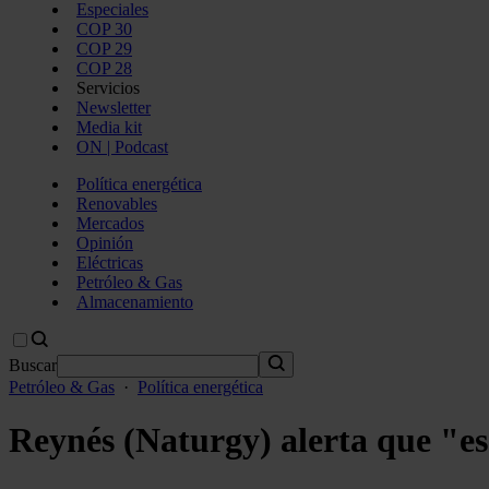
Especiales
COP 30
COP 29
COP 28
Servicios
Newsletter
Media kit
ON | Podcast
Política energética
Renovables
Mercados
Opinión
Eléctricas
Petróleo & Gas
Almacenamiento
Buscar
Petróleo & Gas
·
Política energética
Reynés (Naturgy) alerta que "es