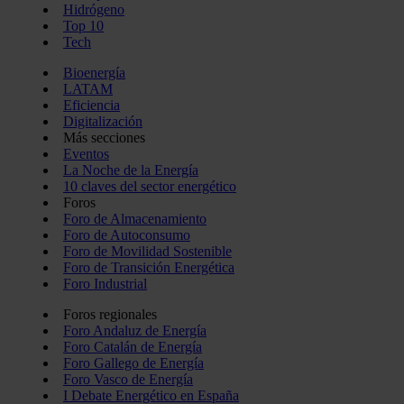
Hidrógeno
Top 10
Tech
Bioenergía
LATAM
Eficiencia
Digitalización
Más secciones
Eventos
La Noche de la Energía
10 claves del sector energético
Foros
Foro de Almacenamiento
Foro de Autoconsumo
Foro de Movilidad Sostenible
Foro de Transición Energética
Foro Industrial
Foros regionales
Foro Andaluz de Energía
Foro Catalán de Energía
Foro Gallego de Energía
Foro Vasco de Energía
I Debate Energético en España