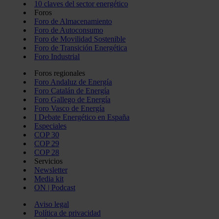
10 claves del sector energético
Foros
Foro de Almacenamiento
Foro de Autoconsumo
Foro de Movilidad Sostenible
Foro de Transición Energética
Foro Industrial
Foros regionales
Foro Andaluz de Energía
Foro Catalán de Energía
Foro Gallego de Energía
Foro Vasco de Energía
I Debate Energético en España
Especiales
COP 30
COP 29
COP 28
Servicios
Newsletter
Media kit
ON | Podcast
Aviso legal
Política de privacidad