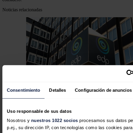
Noticias relacionadas
Consentimiento
Detalles
Configuración de anuncios
EDP invita a conocer en la FIDMA el
presente y futuro de la energía en
Uso responsable de sus datos
Asturias
Nosotros y
nuestros 1022 socios
procesamos sus datos pe
p.ej., su dirección IP, con tecnologías como las cookies para
Redacción
31/07/2026