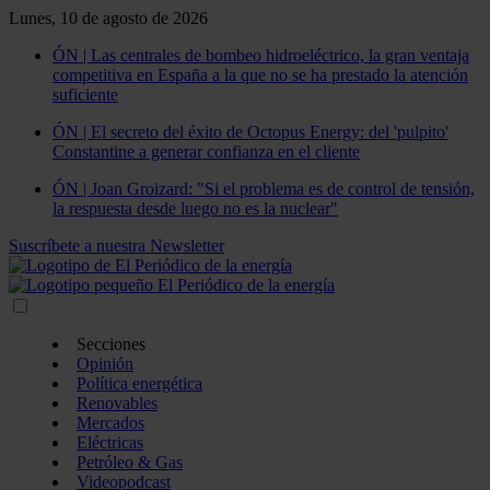
Lunes, 10 de agosto de 2026
ÓN | Las centrales de bombeo hidroeléctrico, la gran ventaja
competitiva en España a la que no se ha prestado la atención
suficiente
ÓN | El secreto del éxito de Octopus Energy: del 'pulpito'
Constantine a generar confianza en el cliente
ÓN | Joan Groizard: "Si el problema es de control de tensión,
la respuesta desde luego no es la nuclear"
Suscríbete a nuestra Newsletter
Secciones
Opinión
Política energética
Renovables
Mercados
Eléctricas
Petróleo & Gas
Videopodcast