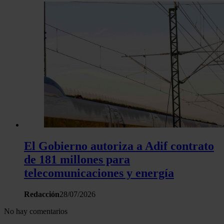
y los anuncios, ofrecer funciones de redes sociales y analiza
tráfico. Además, compartimos información sobre el uso que 
sitio web con nuestros partners de redes sociales, publicida
análisis web, quienes pueden combinarla con otra informació
haya proporcionado o que hayan recopilado a partir del uso 
hecho de sus servicios.
El Gobierno autoriza a Adif contrato
de 181 millones para
telecomunicaciones y energía
Redacción
28/07/2026
No hay comentarios