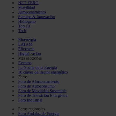
NET ZERO
Movilidad
Almacenamiento
Startups & Innovación
Hidrógeno
Top 10
Tech
Bioenergía
LATAM
Eficiencia
Digitalización
Más secciones
Eventos
La Noche de la Energía
10 claves del sector energético
Foros
Foro de Almacenamiento
Foro de Autoconsumo
Foro de Movilidad Sostenible
Foro de Transición Energética
Foro Industrial
Foros regionales
Foro Andaluz de Energía