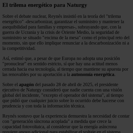
El trilema energético para Naturgy
Sobre el debate nuclear, Reynés insistió en la teoría del "trilema
energético" -descarbonizar, garantizar el suministro y mantener la
asequibilidad para familias y empresas-, subrayando que, con la
guerra de Ucrania y la crisis de Oriente Medio, la seguridad de
suministro se situado "encima de la mesa" como el principal reto del
momento, sin que ello implique renunciar a la descarbonización ni a
la competitividad.
Así, estimó que, a pesar de que Europa no adopta una posición
"pronuclear" en sentido estricto, sí que hay una actitud menos
cerrada hacia esa tecnología, al tiempo que mantiene su apuesta por
las renovables por su aportación a la
autonomía energética
.
Sobre el
apagón
del pasado 28 de abril de 2025, el presidente
ejecutivo de Naturgy consideró que nadie cuenta con una visión
global del incidente, "excepto el operador del sistema", al tiempo
que pidió que cualquier juicio sobre lo ocurrido debe hacerse con
prudencia y con toda la información técnica.
Reynés sostuvo que la experiencia demuestra la necesidad de contar
con "generación síncrona acoplada" a medida que crece la
capacidad fotovoltaica, al considerar que la energía asíncrona
requiere apoyo adicional para estabilizar el voltaje en el sistema.