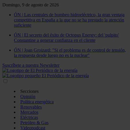
Domingo, 9 de agosto de 2026
ÓN | Las centrales de bombeo hidroeléctrico, la gran ventaja
competitiva en España a la que no se ha prestado la atención
suficiente
ÓN | El secreto del éxito de Octopus Energy: del 'pulpito'
Constantine a generar confianza en el cliente
ÓN | Joan Groizard: "Si el problema es de control de tensión,
la respuesta desde luego no es la nuclear"
Suscríbete a nuestra Newsletter
Secciones
Opinión
Política energética
Renovables
Mercados
Eléctricas
Petróleo & Gas
Videopodcast