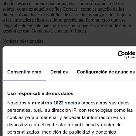
olviden esas costumbres tan arraigadas como son aquello de los
sobres, como es aquello de 'los Correas', como es aquello de los
dineros olvidados en los altillos de casas de los suegros, los Jaguars
o las amistades peligrosas de su presidenta. Pero no creo que eso
tenga absolutamente nada que ver con lo que se corresponde con la
gestión de este Gobierno", concluyó Ribera.
Noticias relacionadas
Teresa Ribera afirma que la UE ha
Consentimiento
Detalles
Configuración de anuncios
sido "demasiado lenta" en su
electrificación
Uso responsable de sus datos
Redacción
14/07/2026
Nosotros y
nuestros 1022 socios
procesamos sus datos
personales, p.ej., su dirección IP, con tecnologías como las
cookies para almacenar y acceder la información en su
dispositivo con el fin de ofrecer publicidad y contenido
Ribera defiende que las renovables
personalizados, medición de publicidad y contenido,