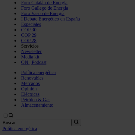
Foro Catalán de Energía
Foro Gallego de Energía
Foro Vasco de Energía
I Debate Energético en España
Especiales
COP 30
COP 29
COP 28
Servicios
Newsletter
Media kit
ON | Podcast
Política energética
Renovables
Mercados
Opinión
Eléctricas
Petróleo & Gas
Almacenamiento
Buscar
Política energética