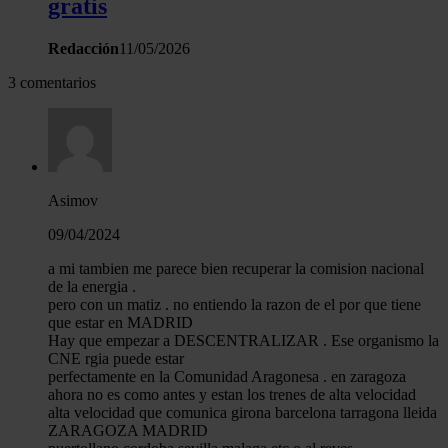
gratis
analizar el tráfico. Además, compartimos información sobre 
uso que haga del sitio web con nuestros partners de redes
Redacción
11/05/2026
sociales, publicidad y análisis web, quienes pueden combina
con otra información que les haya proporcionado o que haya
3 comentarios
recopilado a partir del uso que haya hecho de sus servicios.
Asimov
09/04/2024
a mi tambien me parece bien recuperar la comision nacional
de la energia .
pero con un matiz . no entiendo la razon de el por que tiene
que estar en MADRID
Hay que empezar a DESCENTRALIZAR . Ese organismo la
CNE rgia puede estar
perfectamente en la Comunidad Aragonesa . en zaragoza
ahora no es como antes y estan los trenes de alta velocidad
alta velocidad que comunica girona barcelona tarragona lleida
ZARAGOZA MADRID