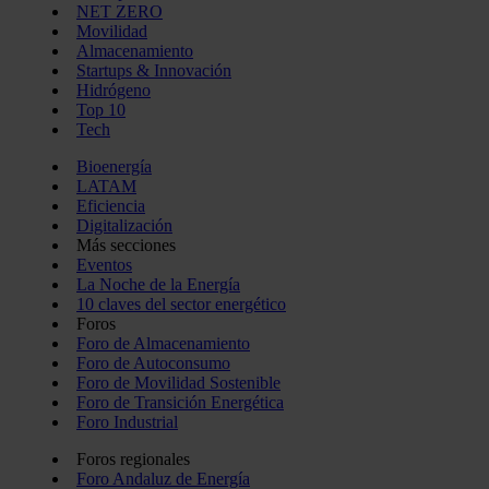
NET ZERO
Movilidad
Almacenamiento
Startups & Innovación
Hidrógeno
Top 10
Tech
Bioenergía
LATAM
Eficiencia
Digitalización
Más secciones
Eventos
La Noche de la Energía
10 claves del sector energético
Foros
Foro de Almacenamiento
Foro de Autoconsumo
Foro de Movilidad Sostenible
Foro de Transición Energética
Foro Industrial
Foros regionales
Foro Andaluz de Energía