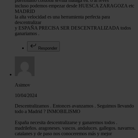
puertollano cordoba sevilla malaga etc o al reves
incluso podemos empezar desde HUESCA ZARAGOZA etc
MADRID
la alta velocidad es una herramienta perfecta para
descentralizar
y ESPAÑA PRECISA SER DESCENTRALIZADA todos
ganariamos .
Responder
Asimov
10/04/2024
Descentralizamos . Entonces avanzamos . Seguimos llevando
todo a Madrid ? INMOBILISMO
España necesita descentralizarse y ganaremos todos .
madrileños. aragoneses. vascos. andaluces. gallegos. navarros.
catalanes y de paso nos conoceremos más y mejor