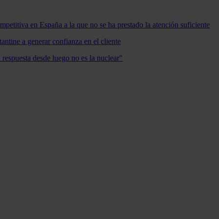
mpetitiva en España a la que no se ha prestado la atención suficiente
antine a generar confianza en el cliente
a respuesta desde luego no es la nuclear"