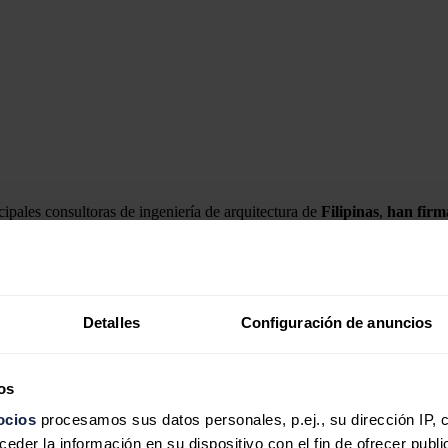
ncipales consultoras de ingeniería de arquitectura de
Filipinas
,
han firm
ica marina
y el profundo conocimiento de Fildravo sobre la dinámica lo
omunidad a aprovechar el vasto potencial eólico marino del país.
Detalles
Configuración de anuncios
Expressway (CCLEX), ambos socios centran ahora sus esfuerzos comparti
o objetivo restaurar la proporción general de energía renovable en el m
os
ocios
procesamos sus datos personales, p.ej., su dirección IP, 
2 del Banco Mundial, Filipinas tiene un potencial técnico de recursos 
der la información en su dispositivo con el fin de ofrecer publi
on una capacidad potencial total de 49,92 GW. Esta mayor escala requiere