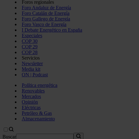
Foros regionales
Foro Andaluz de Energía
Foro Catalán de Energía
Foro Gallego de Energía
Foro Vasco de Energía
I Debate Energético en España
Especiales
COP 30
COP 29
COP 28
Servicios
Newsletter
Media kit
ON | Podcast
Política energética
Renovables
Mercados
Opinión
Eléctricas
Petróleo & Gas
Almacenamiento
Buscar