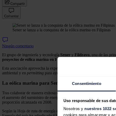
Compartir
Comentar
Sener se lanza a la conquista de la eólica marina en Filipinas
Ningún comentario
El grupo de ingeniería y tecnología
Sener
y
Fildravo
, una de las pri
proyectos de eólica marina en Filipinas
.
Esta asociación aprovecha la experiencia de Sener en
ingeniería eól
ambiental y en
permitting
para ayudar al gobierno, la industria y la c
La eólica marina para Sener
Consentimiento
Tras colaborar de manera exitosa en la autopista Cebu-Cordova Link 
el aumento del suministro de energía renovable. El gobierno tiene com
Uso responsable de sus dat
proporción alcanzada en 2008.
Nosotros y
nuestros 1022 s
Según la Hoja de ruta de energía eólica marina de Filipinas para 202
cookies para almacenar y acce
Energía del país ha adjudicado 63 contratos de energía eólica marina c