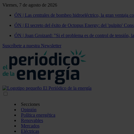
Viernes, 7 de agosto de 2026
ÓN | Las centrales de bombeo hidroeléctrico, la gran ventaja co
ÓN | El secreto del éxito de Octopus Energy: del 'pulpito' Const
ÓN | Joan Groizard: "Si el problema es de control de tensión, l
Suscríbete a nuestra Newsletter
Secciones
Opinión
Política energética
Renovables
Mercados
Eléctricas