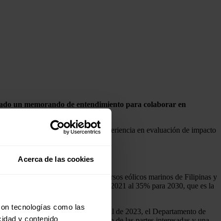
ado un memorando de entendimiento para colaborar en
cal y sus
stakeholders
, así como experiencia en evaluación de impacto
Acerca de las cookies
dos en sostenibilidad en los recursos eólicos marinos de Filipinas y
ix eléctrico de Filipinas del 21% en 2021 al 35% para 2030, que es la
con tecnologías como las
eólicos marinos de 178 GW. Hasta abril de 2023, el Departamento de
cidad y contenido
 análisis de datos, la participación de las partes interesadas y una