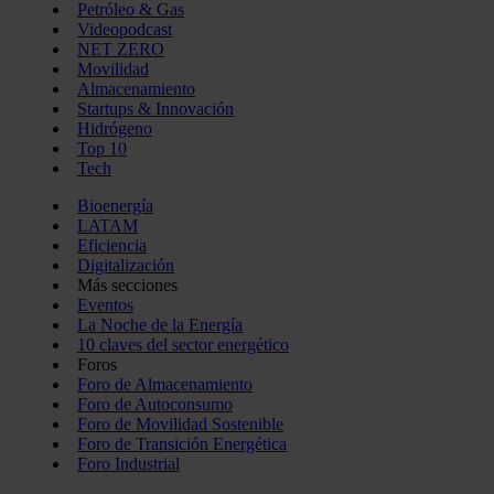
Petróleo & Gas
Videopodcast
NET ZERO
Movilidad
Almacenamiento
Startups & Innovación
Hidrógeno
Top 10
Tech
Bioenergía
LATAM
Eficiencia
Digitalización
Más secciones
Eventos
La Noche de la Energía
10 claves del sector energético
Foros
Foro de Almacenamiento
Foro de Autoconsumo
Foro de Movilidad Sostenible
Foro de Transición Energética
Foro Industrial