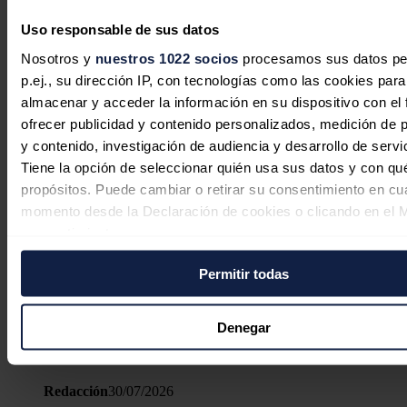
Uso responsable de sus datos
Nosotros y
nuestros 1022 socios
procesamos sus datos pe
p.ej., su dirección IP, con tecnologías como las cookies para
Cox se adjudica un contrato de
almacenar y acceder la información en su dispositivo con el 
suministro de energía eólica a 20 años
ofrecer publicidad y contenido personalizados, medición de p
en Panamá por más de 350 millones
y contenido, investigación de audiencia y desarrollo de servi
de dólares
Tiene la opción de seleccionar quién usa sus datos y con qu
propósitos. Puede cambiar o retirar su consentimiento en cu
Redacción
31/07/2026
momento desde la Declaración de cookies o clicando en el 
consentimiento.
Permitir todas
Si lo permite, también quisiéramos:
EY avisa del papel clave del bombeo
Recopilar información sobre su ubicación geográfica
puede tener una precisión de varios metros
para garantizar el suministro y la
Denegar
Identificar su dispositivo analizándolo activamente p
dependencia energética en España
características específicas (huellas digitales)
Redacción
30/07/2026
Obtenga más información sobre cómo se procesan sus dato