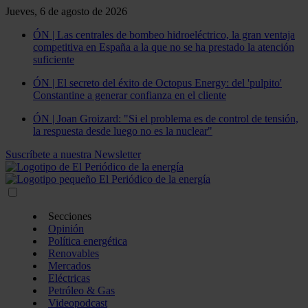
Jueves, 6 de agosto de 2026
ÓN | Las centrales de bombeo hidroeléctrico, la gran ventaja
competitiva en España a la que no se ha prestado la atención
suficiente
ÓN | El secreto del éxito de Octopus Energy: del 'pulpito'
Constantine a generar confianza en el cliente
ÓN | Joan Groizard: "Si el problema es de control de tensión,
la respuesta desde luego no es la nuclear"
Suscríbete a nuestra Newsletter
Secciones
Opinión
Política energética
Renovables
Mercados
Eléctricas
Petróleo & Gas
Videopodcast