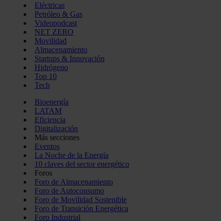
Eléctricas
Petróleo & Gas
Videopodcast
NET ZERO
Movilidad
Almacenamiento
Startups & Innovación
Hidrógeno
Top 10
Tech
Bioenergía
LATAM
Eficiencia
Digitalización
Más secciones
Eventos
La Noche de la Energía
10 claves del sector energético
Foros
Foro de Almacenamiento
Foro de Autoconsumo
Foro de Movilidad Sostenible
Foro de Transición Energética
Foro Industrial