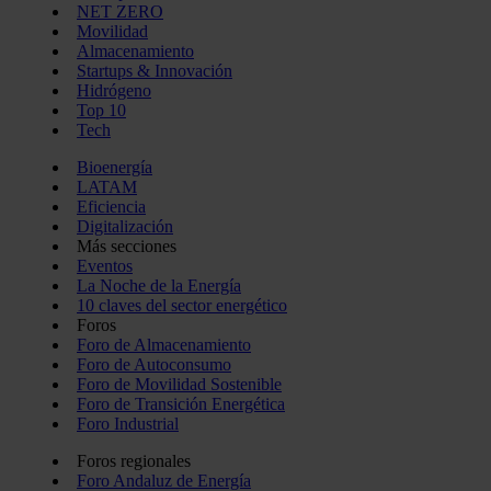
NET ZERO
Movilidad
Almacenamiento
Startups & Innovación
Hidrógeno
Top 10
Tech
Bioenergía
LATAM
Eficiencia
Digitalización
Más secciones
Eventos
La Noche de la Energía
10 claves del sector energético
Foros
Foro de Almacenamiento
Foro de Autoconsumo
Foro de Movilidad Sostenible
Foro de Transición Energética
Foro Industrial
Foros regionales
Foro Andaluz de Energía