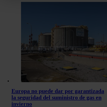
personales y establezca sus preferencias en la
sección de 
Puede cambiar o retirar su consentimiento en cualquier mo
la Declaración de cookies.
Las cookies de este sitio web se usan para personalizar el c
y los anuncios, ofrecer funciones de redes sociales y analiza
tráfico. Además, compartimos información sobre el uso que 
sitio web con nuestros partners de redes sociales, publicida
análisis web, quienes pueden combinarla con otra informació
haya proporcionado o que hayan recopilado a partir del uso 
hecho de sus servicios.
Europa no puede dar por garantizada
la seguridad del suministro de gas en
invierno