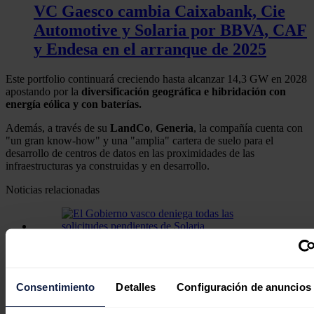
VC Gaesco cambia Caixabank, Cie
Automotive y Solaria por BBVA, CAF
y Endesa en el arranque de 2025
Este portfolio continuará creciendo hasta alcanzar 14,3 GW en 2028
apostando por la
diversificación geográfica e hibridación con
energía eólica y con baterías.
Además, a través de su
LandCo
,
Generia
, la compañía cuenta con
"un gran know-how" y una "amplia" cartera de suelo para el
desarrollo de centros de datos en las proximidades de las
infraestructuras ya construidas y en desarrollo.
Noticias relacionadas
El Gobierno vasco deniega todas las
solicitudes pendientes de Solaria
Consentimiento
Detalles
Configuración de anuncios
Redacción
31/07/2026