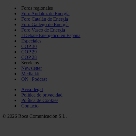
Foros regionales
Foro Andaluz de Energía
Foro Catalán de Energía
Foro Gallego de Energía
Foro Vasco de Energía
I Debate Energético en España
Especiales
COP 30
COP 29
COP 28
Servicios
Newsletter
Media kit
ON | Podcast
Aviso legal
Política de privacidad
Política de Cookies
Contacto
© 2026 Roca Comunicación S.L.