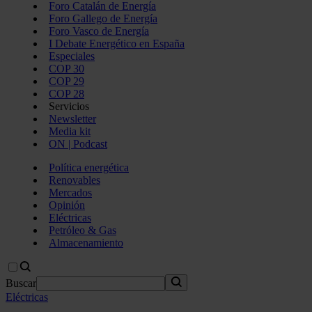
Foro Catalán de Energía
Foro Gallego de Energía
Foro Vasco de Energía
I Debate Energético en España
Especiales
COP 30
COP 29
COP 28
Servicios
Newsletter
Media kit
ON | Podcast
Política energética
Renovables
Mercados
Opinión
Eléctricas
Petróleo & Gas
Almacenamiento
Buscar
Eléctricas