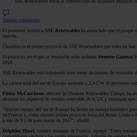
SSE Renewables inicia la construcción de su primer proyecto f
Ningún comentario
El promotor británico
SSE Renewables
ha anunciado que el parque eó
marcha.
Chaintrix es el primer proyecto de SSE Renewables que entra en fase d
El proyecto, en el que se instalarán ocho turbinas
Siemens Gamesa
SG
2024.
SSE Renewables está trabajando para tomar decisiones de inversión d
La cartera total del sur de Europa asciende a 2,4 GW de proyectos as
Finlay McCutcheon
, director de Onshore Renewables Europe, ha dec
alcanzar los objetivos de energía renovable de la UE y conseguir que
"Nuestro equipo del sur de Europa ha hecho un trabajo fantástico par
en Francia y, como nuestro primer proyecto fuera del Reino Unido e I
a más de 9 GW para marzo de 2027", añadió
Delphine Henri
, country manager de Francia, agregó: "Estoy encant
comunidades vecinas y las partes interesadas. Además de aportar benefi