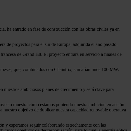
ia, ha entrado en fase de construcción con las obras civiles ya en
era de proyectos para el sur de Europa, adquirida el año pasado.
rancesa de Grand Est. El proyecto entrará en servicio a finales de
 12 meses, que, combinados con Chaintrix, sumarían unos 100 MW.
n nuestros ambiciosos planes de crecimiento y será clave para
e proyecto muestra cómo estamos poniendo nuestra ambición en acción
 nuestro objetivo de duplicar nuestra capacidad renovable operativa
ión y esperamos seguir colaborando estrechamente con las
biciosos objetivos de descarbonización, para lo cual la energía eólica