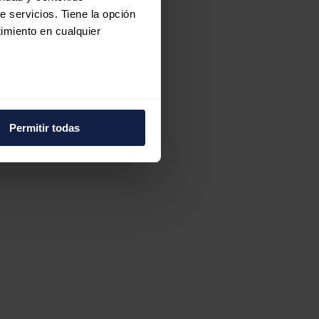
e servicios. Tiene la opción
imiento en cualquier
e varios metros
icas (huellas digitales)
Permitir todas
eferencias en la
sección de
e cookies.
 funciones de redes sociales
con nuestros partners de
ue les haya proporcionado o