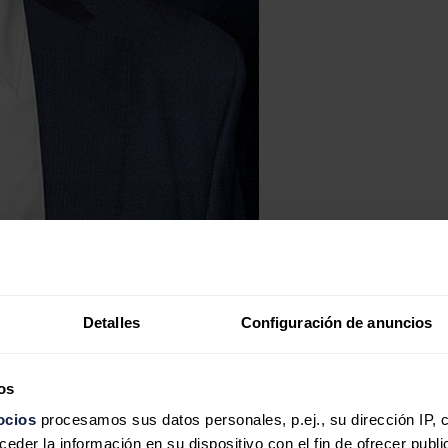
Detalles
Configuración de anuncios
os
ocios
procesamos sus datos personales, p.ej., su dirección IP, 
der la información en su dispositivo con el fin de ofrecer publi