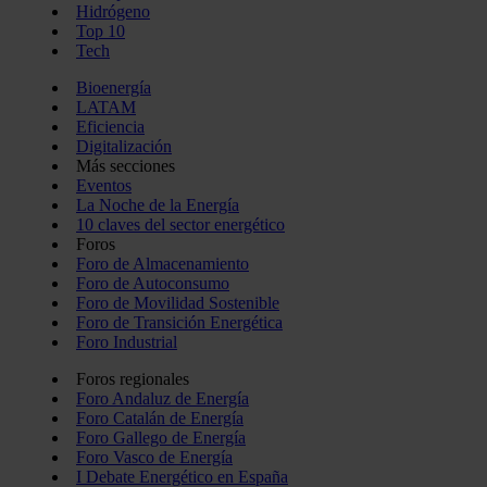
Hidrógeno
Top 10
Tech
Bioenergía
LATAM
Eficiencia
Digitalización
Más secciones
Eventos
La Noche de la Energía
10 claves del sector energético
Foros
Foro de Almacenamiento
Foro de Autoconsumo
Foro de Movilidad Sostenible
Foro de Transición Energética
Foro Industrial
Foros regionales
Foro Andaluz de Energía
Foro Catalán de Energía
Foro Gallego de Energía
Foro Vasco de Energía
I Debate Energético en España