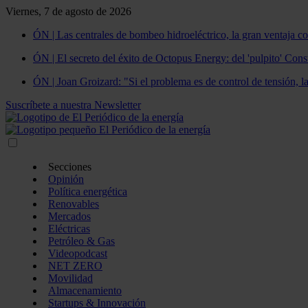
Viernes, 7 de agosto de 2026
ÓN | Las centrales de bombeo hidroeléctrico, la gran ventaja co
ÓN | El secreto del éxito de Octopus Energy: del 'pulpito' Const
ÓN | Joan Groizard: "Si el problema es de control de tensión, l
Suscríbete a nuestra Newsletter
Secciones
Opinión
Política energética
Renovables
Mercados
Eléctricas
Petróleo & Gas
Videopodcast
NET ZERO
Movilidad
Almacenamiento
Startups & Innovación