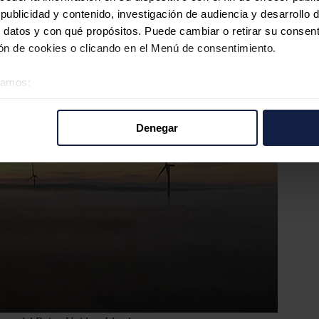
ublicidad y contenido, investigación de audiencia y desarrollo d
 datos y con qué propósitos. Puede cambiar o retirar su consent
n de cookies o clicando en el Menú de consentimiento.
éramos:
 sobre su ubicación geográfica que puede tener una precisión d
tivo analizándolo activamente para buscar características específ
Denegar
re cómo se procesan sus datos personales y establezca sus pr
rar su consentimiento en cualquier momento en la Declaración d
b se usan para personalizar el contenido y los anuncios, ofrecer
s, compartimos información sobre el uso que haga del sitio web 
 análisis web, quienes pueden combinarla con otra información q
r del uso que haya hecho de sus servicios.