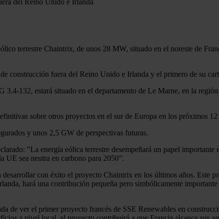
uera del Reino Unido e Irlanda
lico terrestre Chaintrix, de unos 28 MW, situado en el noreste de Franc
e construcción fuera del Reino Unido e Irlanda y el primero de su cart
 3.4-132, estará situado en el departamento de Le Marne, en la región f
efinitivas sobre otros proyectos en el sur de Europa en los próximos
egurados y unos 2,5 GW de perspectivas futuras.
larado: "La energía eólica terrestre desempeñará un papel importante e
 la UE sea neutra en carbono para 2050”.
a desarrollar con éxito el proyecto Chaintrix en los últimos años. Est
rlanda, hará una contribución pequeña pero simbólicamente importante a
ada de ver el primer proyecto francés de SSE Renewables en construcc
cios a nivel local, el proyecto contribuirá a que Francia alcance sus am