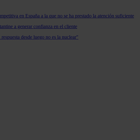
mpetitiva en España a la que no se ha prestado la atención suficiente
antine a generar confianza en el cliente
a respuesta desde luego no es la nuclear"