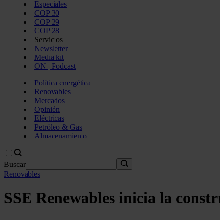
Especiales
COP 30
COP 29
COP 28
Servicios
Newsletter
Media kit
ON | Podcast
Política energética
Renovables
Mercados
Opinión
Eléctricas
Petróleo & Gas
Almacenamiento
Buscar
Renovables
SSE Renewables inicia la constr