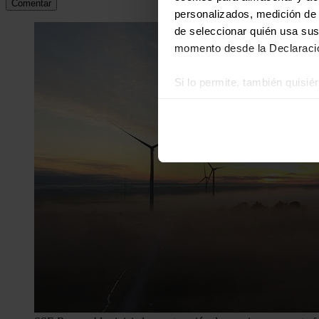
Comentar
personalizados, medición de p
de seleccionar quién usa sus
momento desde la Declaració
Si lo permite, también quisi
Recopilar información
Identificar su disposi
Obtenga más información sob
datos
. Puede cambiar o reti
Las cookies de este sitio we
y analizar el tráfico. Ademá
redes sociales, publicidad y
que hayan recopilado a parti