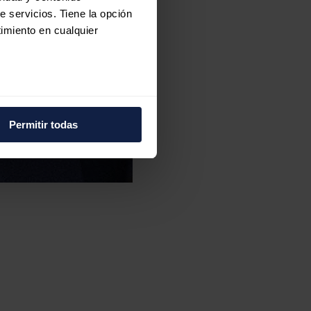
e servicios. Tiene la opción
imiento en cualquier
e varios metros
icas (huellas digitales)
Permitir todas
eferencias en la
sección de
e cookies.
 funciones de redes sociales
con nuestros partners de
ue les haya proporcionado o