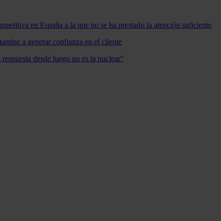
mpetitiva en España a la que no se ha prestado la atención suficiente
antine a generar confianza en el cliente
a respuesta desde luego no es la nuclear"