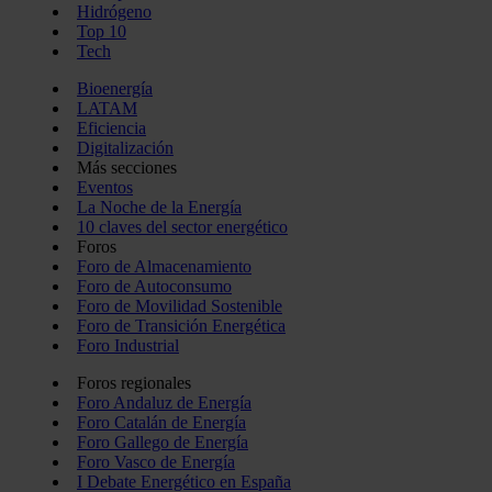
Hidrógeno
Top 10
Tech
Bioenergía
LATAM
Eficiencia
Digitalización
Más secciones
Eventos
La Noche de la Energía
10 claves del sector energético
Foros
Foro de Almacenamiento
Foro de Autoconsumo
Foro de Movilidad Sostenible
Foro de Transición Energética
Foro Industrial
Foros regionales
Foro Andaluz de Energía
Foro Catalán de Energía
Foro Gallego de Energía
Foro Vasco de Energía
I Debate Energético en España