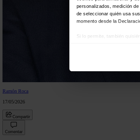
personalizados, medición de p
de seleccionar quién usa sus
momento desde la Declaració
Si lo permite, también quisi
Recopilar información
Identificar su disposi
Obtenga más información sob
datos
. Puede cambiar o reti
Las cookies de este sitio we
y analizar el tráfico. Ademá
Ramón Roca
redes sociales, publicidad y
17/05/2026
que hayan recopilado a parti
Compartir
Comentar