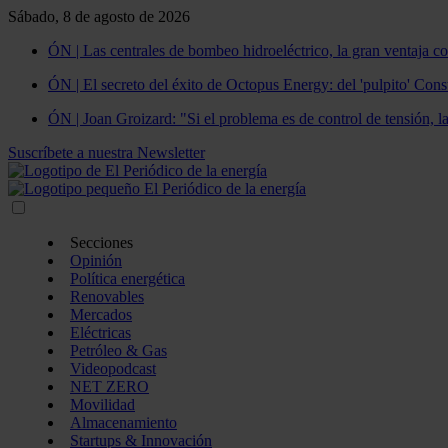
Sábado, 8 de agosto de 2026
ÓN | Las centrales de bombeo hidroeléctrico, la gran ventaja co
ÓN | El secreto del éxito de Octopus Energy: del 'pulpito' Const
ÓN | Joan Groizard: "Si el problema es de control de tensión, l
Suscríbete a nuestra Newsletter
Secciones
Opinión
Política energética
Renovables
Mercados
Eléctricas
Petróleo & Gas
Videopodcast
NET ZERO
Movilidad
Almacenamiento
Startups & Innovación