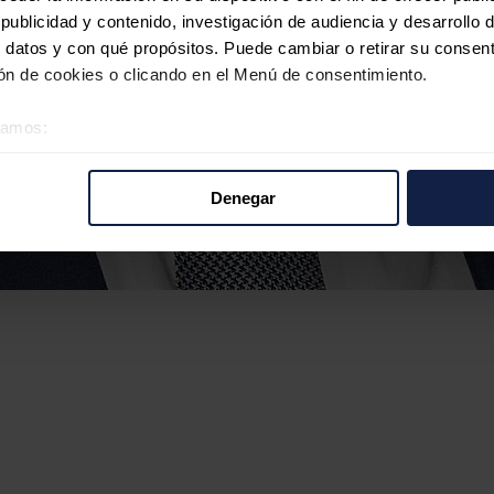
ublicidad y contenido, investigación de audiencia y desarrollo d
 datos y con qué propósitos. Puede cambiar o retirar su consent
n de cookies o clicando en el Menú de consentimiento.
éramos:
 sobre su ubicación geográfica que puede tener una precisión d
tivo analizándolo activamente para buscar características específ
Denegar
re cómo se procesan sus datos personales y establezca sus pr
rar su consentimiento en cualquier momento en la Declaración d
b se usan para personalizar el contenido y los anuncios, ofrecer
s, compartimos información sobre el uso que haga del sitio web 
 análisis web, quienes pueden combinarla con otra información q
r del uso que haya hecho de sus servicios.