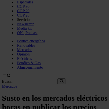
Especiales
COP 30
COP 29
COP 28
Servicios
Newsletter
Media kit
ON | Podcast
Política energética
Renovables
Mercados
Opinión
Eléctricas
Petróleo & Gas
Almacenamiento
Buscar
Mercados
Susto en los mercados eléctrico
horas en publicar los precios