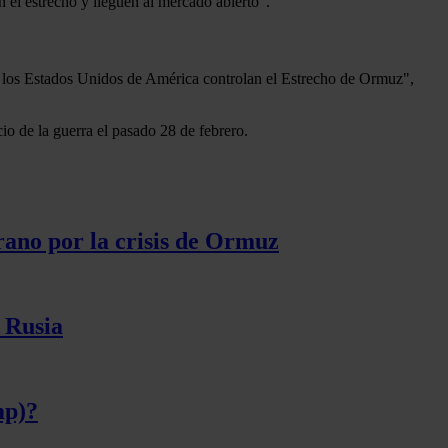
 el estrecho y lleguen al mercado abierto".
e los Estados Unidos de América controlan el Estrecho de Ormuz",
io de la guerra el pasado 28 de febrero.
rano por la crisis de Ormuz
n Rusia
mp)?