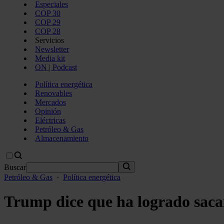
Especiales
COP 30
COP 29
COP 28
Servicios
Newsletter
Media kit
ON | Podcast
Política energética
Renovables
Mercados
Opinión
Eléctricas
Petróleo & Gas
Almacenamiento
Buscar
Petróleo & Gas
·
Política energética
Trump dice que ha logrado sacar