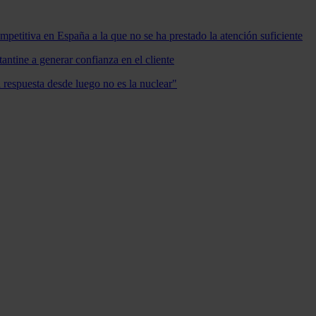
mpetitiva en España a la que no se ha prestado la atención suficiente
antine a generar confianza en el cliente
a respuesta desde luego no es la nuclear"