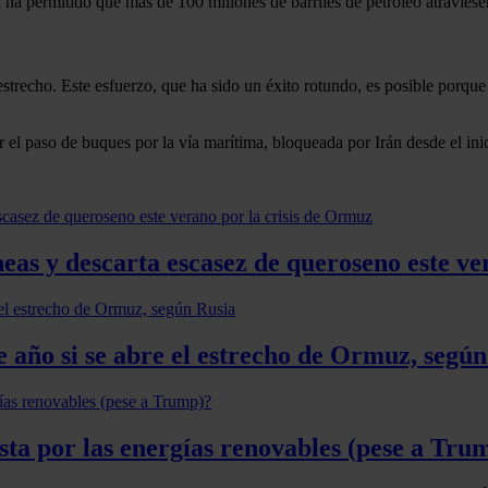
a permitido que más de 100 millones de barriles de petróleo atraviesen
trecho. Este esfuerzo, que ha sido un éxito rotundo, es posible porqu
 el paso de buques por la vía marítima, bloqueada por Irán desde el inic
neas y descarta escasez de queroseno este ve
de año si se abre el estrecho de Ormuz, segú
sta por las energías renovables (pese a Tru