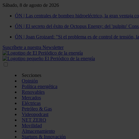
Sábado, 8 de agosto de 2026
ÓN | Las centrales de bombeo hidroeléctrico, la gran ventaja co
ÓN | El secreto del éxito de Octopus Energy: del 'pulpito' Const
ÓN | Joan Groizard: "Si el problema es de control de tensión, l
Suscríbete a nuestra Newsletter
Secciones
Opinión
Política energética
Renovables
Mercados
Eléctricas
Petróleo & Gas
Videopodcast
NET ZERO
Movilidad
Almacenamiento
Startups & Innovación