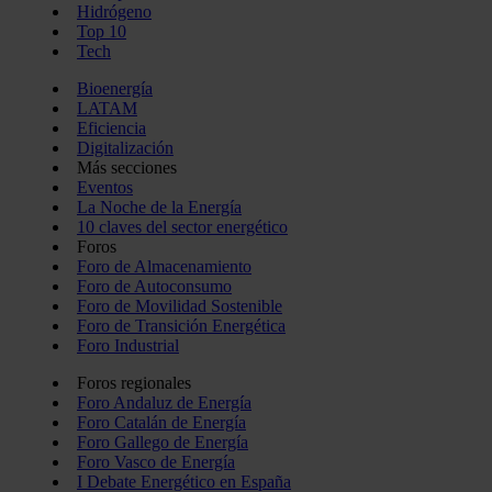
Hidrógeno
Top 10
Tech
Bioenergía
LATAM
Eficiencia
Digitalización
Más secciones
Eventos
La Noche de la Energía
10 claves del sector energético
Foros
Foro de Almacenamiento
Foro de Autoconsumo
Foro de Movilidad Sostenible
Foro de Transición Energética
Foro Industrial
Foros regionales
Foro Andaluz de Energía
Foro Catalán de Energía
Foro Gallego de Energía
Foro Vasco de Energía
I Debate Energético en España