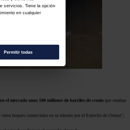
e servicios. Tiene la opción
imiento en cualquier
e varios metros
icas (huellas digitales)
Permitir todas
eferencias en la
sección de
e cookies.
 funciones de redes sociales
con nuestros partners de
ue les haya proporcionado o
n el mercado unos 100 millones de barriles de crudo
que estaban
 otros buques comerciales en su tránsito por el Estrecho de Ormuz",