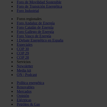
Foro de Movilidad Sostenible
Foro de Transición Energética
Foro Industrial
Foros regionales
Foro Andaluz de Energía
Foro Catalán de Energía
Foro Gallego de Energía
Foro Vasco de Energía
I Debate Energético en España
Especiales
COP 30
COP 29
COP 28
Servicios
Newsletter
Media kit
ON | Podcast
Política energética
Renovables
Mercados
Opinión
Eléctricas
Petróleo & Gas