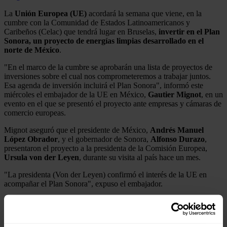
La
Unión Europea (UE)
acordará la semana que viene, en la
cumbre con la Comunidad de Estados Latinoamericanos y
Caribeños (Celac) que tendrá lugar en Bruselas,
invertir en el Plan
Sonora, un proyecto de energías limpias desarrollado en el
norte de
México
.
"En el marco de la cumbre se aprobarán una lista de proyectos de
inversiones sobre el cual nos comprometeremos a trabajar juntos.
Esa agenda de inversión incluirá el Plan Sonora", informó este
miércoles el embajador de la UE en México,
Gautier Mignot
, en un
evento en el que se presentó el proyecto ante empresas y cámaras de
comercio europeas.
Mignot aseguró que el presidente de México,
Andrés Manuel
López Obrador
, y el gobernador de Sonora,
Alfonso Durazo
,
presentaron el proyecto a la presidenta de la Comisión Europea,
Ursula von der Leyen
, durante su visita al país hace un mes.
"La presidenta (Von der Leyen) confirmó el interés de la UE en
acompañar el Plan Sonora", expuso el embajador.
La apuesta de México por el Plan Sonora
El Plan Sonora es uno de los principales proyectos de López