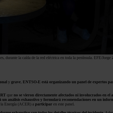
s, durante la caída de la red eléctrica en toda la península.
EFE/Jorge 
onal
y
grave
,
ENTSO-E está organizando un panel de expertos para 
GRT
que
no se vieron directamente afectados ni involucrados en el
á un análisis exhaustivo y formulará recomendaciones en un inform
e la Energía (ACER) a
participar
en este panel.
rme exhaustivo con todos los detalles técnicos del incidente.
Ademá