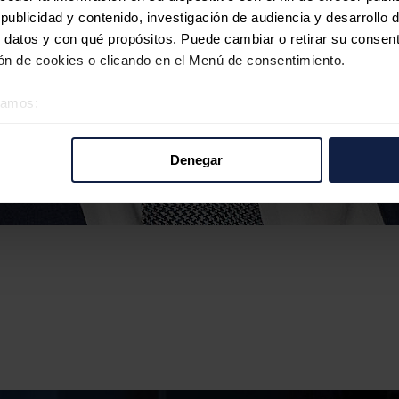
ublicidad y contenido, investigación de audiencia y desarrollo d
 datos y con qué propósitos. Puede cambiar o retirar su consent
n de cookies o clicando en el Menú de consentimiento.
éramos:
 sobre su ubicación geográfica que puede tener una precisión d
tivo analizándolo activamente para buscar características específ
Denegar
re cómo se procesan sus datos personales y establezca sus pr
rar su consentimiento en cualquier momento en la Declaración d
b se usan para personalizar el contenido y los anuncios, ofrecer
s, compartimos información sobre el uso que haga del sitio web 
 análisis web, quienes pueden combinarla con otra información q
r del uso que haya hecho de sus servicios.