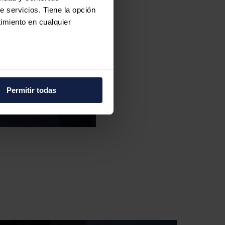
e servicios. Tiene la opción
imiento en cualquier
e varios metros
icas (huellas digitales)
Permitir todas
eferencias en la
sección de
e cookies.
 funciones de redes sociales
con nuestros partners de
ue les haya proporcionado o