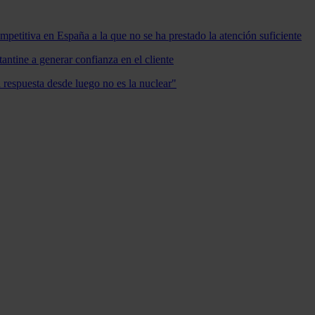
mpetitiva en España a la que no se ha prestado la atención suficiente
antine a generar confianza en el cliente
a respuesta desde luego no es la nuclear"