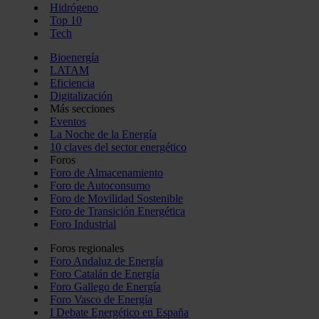
Hidrógeno
Top 10
Tech
Bioenergía
LATAM
Eficiencia
Digitalización
Más secciones
Eventos
La Noche de la Energía
10 claves del sector energético
Foros
Foro de Almacenamiento
Foro de Autoconsumo
Foro de Movilidad Sostenible
Foro de Transición Energética
Foro Industrial
Foros regionales
Foro Andaluz de Energía
Foro Catalán de Energía
Foro Gallego de Energía
Foro Vasco de Energía
I Debate Energético en España