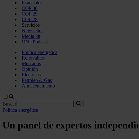
Especiales
COP 30
COP 29
COP 28
Servicios
Newsletter
Media kit
ON | Podcast
Política energética
Renovables
Mercados
Opinión
Eléctricas
Petróleo & Gas
Almacenamiento
Buscar
Política energética
Un panel de expertos independie