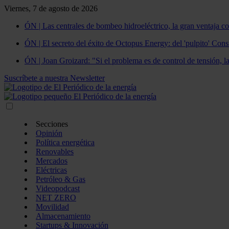
Viernes, 7 de agosto de 2026
ÓN | Las centrales de bombeo hidroeléctrico, la gran ventaja co
ÓN | El secreto del éxito de Octopus Energy: del 'pulpito' Const
ÓN | Joan Groizard: "Si el problema es de control de tensión, l
Suscríbete a nuestra Newsletter
Secciones
Opinión
Política energética
Renovables
Mercados
Eléctricas
Petróleo & Gas
Videopodcast
NET ZERO
Movilidad
Almacenamiento
Startups & Innovación