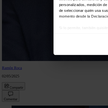
personalizados, medición de p
de seleccionar quién usa sus
momento desde la Declaració
Si lo permite, también quisi
Recopilar información
Identificar su disposi
Obtenga más información sob
datos
. Puede cambiar o reti
Las cookies de este sitio we
Ramón Roca
y analizar el tráfico. Ademá
redes sociales, publicidad y
02/05/2025
que hayan recopilado a parti
Compartir
Comentar