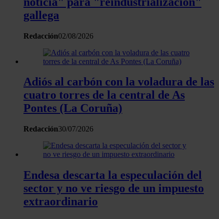
noticia" para "reindustrialización"
nuestros partners de redes sociales, publicidad y análisis
gallega
web, quienes pueden combinarla con otra información
que les haya proporcionado o que hayan recopilado a
Redacción
02/08/2026
partir del uso que haya hecho de sus servicios.
Adiós al carbón con la voladura de las
cuatro torres de la central de As
Pontes (La Coruña)
Redacción
30/07/2026
Endesa descarta la especulación del
sector y no ve riesgo de un impuesto
extraordinario