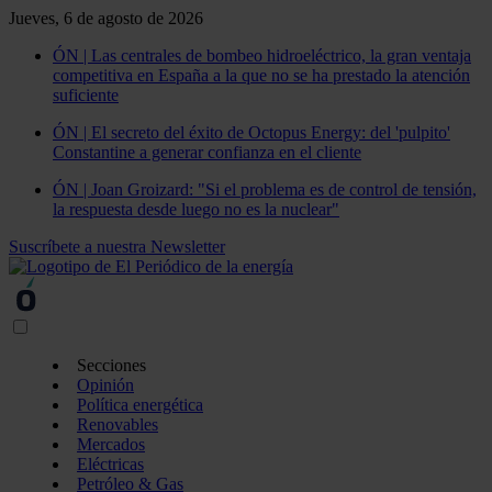
Jueves, 6 de agosto de 2026
ÓN | Las centrales de bombeo hidroeléctrico, la gran ventaja
competitiva en España a la que no se ha prestado la atención
suficiente
ÓN | El secreto del éxito de Octopus Energy: del 'pulpito'
Constantine a generar confianza en el cliente
ÓN | Joan Groizard: "Si el problema es de control de tensión,
la respuesta desde luego no es la nuclear"
Suscríbete a nuestra Newsletter
Secciones
Opinión
Política energética
Renovables
Mercados
Eléctricas
Petróleo & Gas