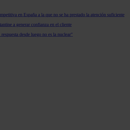
mpetitiva en España a la que no se ha prestado la atención suficiente
antine a generar confianza en el cliente
a respuesta desde luego no es la nuclear"