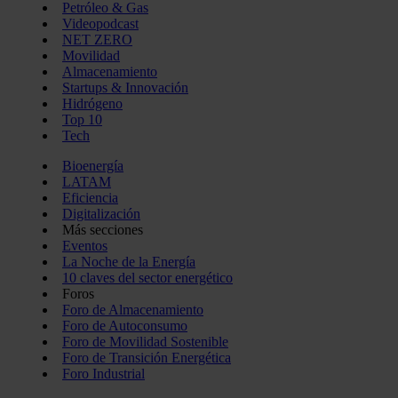
Petróleo & Gas
Videopodcast
NET ZERO
Movilidad
Almacenamiento
Startups & Innovación
Hidrógeno
Top 10
Tech
Bioenergía
LATAM
Eficiencia
Digitalización
Más secciones
Eventos
La Noche de la Energía
10 claves del sector energético
Foros
Foro de Almacenamiento
Foro de Autoconsumo
Foro de Movilidad Sostenible
Foro de Transición Energética
Foro Industrial