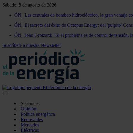
Sábado, 8 de agosto de 2026
ÓN | Las centrales de bombeo hidroeléctrico, la gran ventaja co
ÓN | El secreto del éxito de Octopus Energy: del 'pulpito' Const
ÓN | Joan Groizard: "Si el problema es de control de tensión, l
Suscríbete a nuestra Newsletter
Secciones
Opinión
Política energética
Renovables
Mercados
Eléctricas