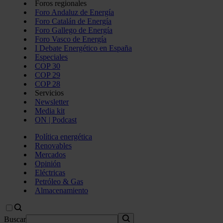
Foros regionales
Foro Andaluz de Energía
Foro Catalán de Energía
Foro Gallego de Energía
Foro Vasco de Energía
I Debate Energético en España
Especiales
COP 30
COP 29
COP 28
Servicios
Newsletter
Media kit
ON | Podcast
Política energética
Renovables
Mercados
Opinión
Eléctricas
Petróleo & Gas
Almacenamiento
Buscar