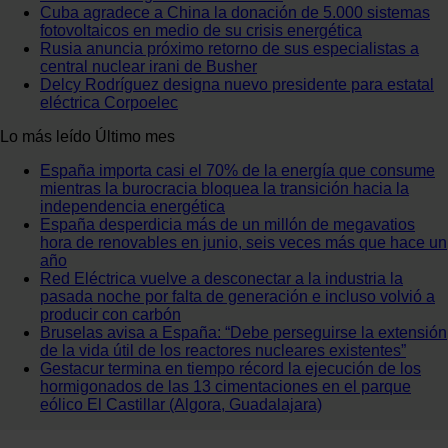
Cuba agradece a China la donación de 5.000 sistemas
fotovoltaicos en medio de su crisis energética
Rusia anuncia próximo retorno de sus especialistas a
central nuclear irani de Busher
Delcy Rodríguez designa nuevo presidente para estatal
eléctrica Corpoelec
Lo más leído
Último mes
España importa casi el 70% de la energía que consume
mientras la burocracia bloquea la transición hacia la
independencia energética
España desperdicia más de un millón de megavatios
hora de renovables en junio, seis veces más que hace un
año
Red Eléctrica vuelve a desconectar a la industria la
pasada noche por falta de generación e incluso volvió a
producir con carbón
Bruselas avisa a España: “Debe perseguirse la extensión
de la vida útil de los reactores nucleares existentes”
Gestacur termina en tiempo récord la ejecución de los
hormigonados de las 13 cimentaciones en el parque
eólico El Castillar (Algora, Guadalajara)