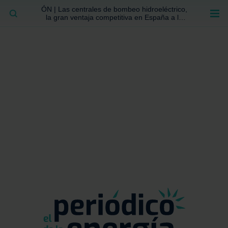
ÓN | Las centrales de bombeo hidroeléctrico,
BUSCAR
la gran ventaja competitiva en España a la
que no se ha prestado la atención suficiente