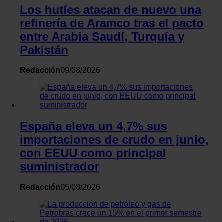
el contenido y los anuncios, ofrecer funciones de redes
Los hutíes atacan de nuevo una
sociales y analizar el tráfico. Además, compartimos
refinería de Aramco tras el pacto
información sobre el uso que haga del sitio web con
entre Arabia Saudí, Turquía y
nuestros partners de redes sociales, publicidad y análisis
Pakistán
web, quienes pueden combinarla con otra información
que les haya proporcionado o que hayan recopilado a
Redacción
09/08/2026
partir del uso que haya hecho de sus servicios.
España eleva un 4,7% sus
importaciones de crudo en junio,
con EEUU como principal
suministrador
Redacción
05/08/2026