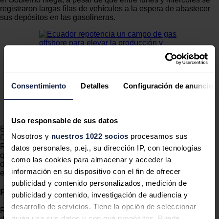
registraron largas filas de vehículos a la espera de abastecer
sus depósitos en las gasolineras.
Ecuador repotencia un campo de gas offshore para
elevar la producción y bajar el consumo de diésel
Consentimiento
Detalles
Configuración de anuncios
El proyecto busca duplicar la producción para
abastecer al sistema eléctrico y ampliar el uso de
este hidrocarburo en la industria en sustitución del
diésel.
Uso responsable de sus datos
En la víspera, el presidente de la Cámara Nacional de
Nosotros y
nuestros 1022 socios
procesamos sus
Distribuidores de Derivados del Petróleo del Ecuador, Ivo
Rosero, dijo a EFE que el desabastecimiento es real y negó
datos personales, p.ej., su dirección IP, con tecnologías
que el problema se deba a un acaparamiento por parte de los
como las cookies para almacenar y acceder la
distribuidores tras el alza de precios de las gasolinas que
información en su dispositivo con el fin de ofrecer
empezó a regir desde el martes, como aseguraba el Gobierno.
publicidad y contenido personalizados, medición de
Racionamientos
publicidad y contenido, investigación de audiencia y
desarrollo de servicios. Tiene la opción de seleccionar
Rosero señaló que han sufrido racionamientos en la
quién usa sus datos y con qué propósitos. Puede