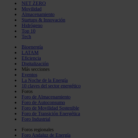
NET ZERO
Movilidad
Almacenamiento
Startups & Innovación
Hidrógeno
Top 10
Tech
Bioenergía
LATAM
Eficiencia
Digitalización
Más secciones
Eventos
La Noche de la Energía
10 claves del sector energético
Foros
Foro de Almacenamiento
Foro de Autoconsumo
Foro de Movilidad Sostenible
Foro de Transición Energética
Foro Industrial
Foros regionales
Foro Andaluz de Energía