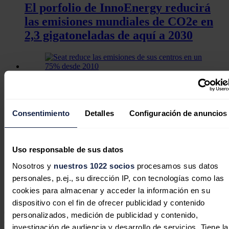
El porfolio de InnoEnergy reducirá
las emisiones mundiales de CO2e en
2,3 gigatoneladas de aquí a 2030
Seat reduce las emisiones de sus
centros en un 75% desde 2010
Consentimiento
Detalles
Configuración de anuncios
Uso responsable de sus datos
Sánchez y Ribera coinciden en
Nosotros y
nuestros 1022 socios
procesamos sus datos
consolidar la Agenda Verde y reducir
personales, p.ej., su dirección IP, con tecnologías como las
el 90% de emisiones en 2040
cookies para almacenar y acceder la información en su
dispositivo con el fin de ofrecer publicidad y contenido
Con motivo del Día Mundial del Medio Ambiente que se celebra
personalizados, medición de publicidad y contenido,
este 5 de junio, AECA-ITV resalta la labor clave que realizan las
investigación de audiencia y desarrollo de servicios. Tiene la