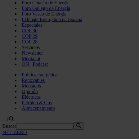
Foro Catalán de Energía
Foro Gallego de Energía
Foro Vasco de Energía
I Debate Energético en España
Especiales
COP 30
COP 29
COP 28
Servicios
Newsletter
Media kit
ON | Podcast
Política energética
Renovables
Mercados
Opinión
Eléctricas
Petróleo & Gas
Almacenamiento
Buscar
NET ZERO