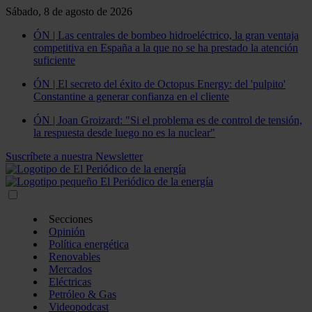
Sábado, 8 de agosto de 2026
ÓN | Las centrales de bombeo hidroeléctrico, la gran ventaja
competitiva en España a la que no se ha prestado la atención
suficiente
ÓN | El secreto del éxito de Octopus Energy: del 'pulpito'
Constantine a generar confianza en el cliente
ÓN | Joan Groizard: "Si el problema es de control de tensión,
la respuesta desde luego no es la nuclear"
Suscríbete a nuestra Newsletter
Secciones
Opinión
Política energética
Renovables
Mercados
Eléctricas
Petróleo & Gas
Videopodcast