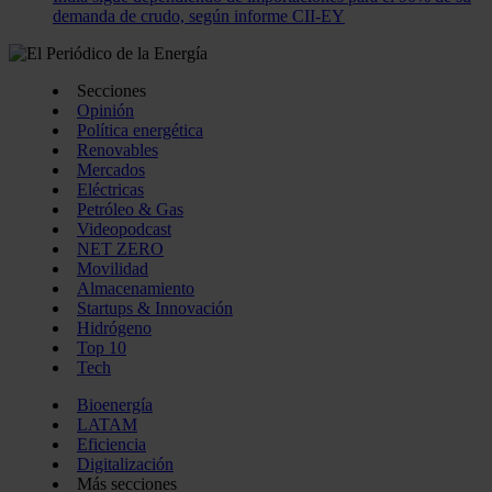
demanda de crudo, según informe CII-EY
Secciones
Opinión
Política energética
Renovables
Mercados
Eléctricas
Petróleo & Gas
Videopodcast
NET ZERO
Movilidad
Almacenamiento
Startups & Innovación
Hidrógeno
Top 10
Tech
Bioenergía
LATAM
Eficiencia
Digitalización
Más secciones