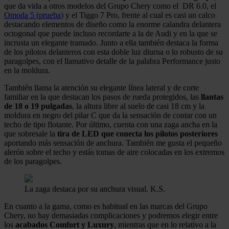
que da vida a otros modelos del Grupo Chery como el DR 6.0, el
Omoda 5 (prueba)
y el Tiggo 7 Pro, frente al cual es casi un calco
destacando elementos de diseño como la enorme calandra delantera
octogonal que puede incluso recordarte a la de Audi y en la que se
incrusta un elegante tramado. Junto a ella también destaca la forma
de los pilotos delanteros con esta doble luz diurna o lo robusto de su
paragolpes, con el llamativo detalle de la palabra Performance justo
en la moldura.
También llama la atención su elegante línea lateral y de corte
familiar en la que destacan los pasos de rueda protegidos, las
llantas
de 18 o 19 pulgadas
, la altura libre al suelo de casi 18 cm y la
moldura en negro del pilar C que da la sensación de contar con un
techo de tipo flotante. Por último, cuenta con una zaga ancha en la
que sobresale la
tira de LED que conecta los pilotos posteriores
aportando más sensación de anchura. También me gusta el pequeño
alerón sobre el techo y estás tomas de aire colocadas en los extremos
de los paragolpes.
La zaga destaca por su anchura visual.
K.S.
En cuanto a la gama, como es habitual en las marcas del Grupo
Chery, no hay demasiadas complicaciones y podremos elegir entre
los
acabados Comfort y Luxury
, mientras que en lo relativo a la