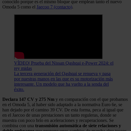
conocido porque es el mismo bloque que emplean tanto el nuevo
Omoda 5 como el
Jaecoo 7 (contacto)
.
VÍDEO| Prueba del Nissan Qashqai e-Power 2024: el
rey midas
La tercera generación del Qashqai se renueva y pasa
por nuestras manos en las que es su motorización más
interesante. Un modelo que ha vuelto a la senda del
éxito.
Declara 147 CV y 275 Nm
y en comparación con el que probamos
en el Omoda 5, al haber sido adaptado a la normativa Euro 6e, se
han dejado por el camino 39 CV. De esta forma, peca al igual que
en el Jaecoo de unas prestaciones un tanto reguleras, donde se
muestra con poco brío en aceleraciones y recuperaciones. Se
combina con una
transmisión automática de siete relaciones y
doble embrague
que propone unos cambios de marcha algo toscos,