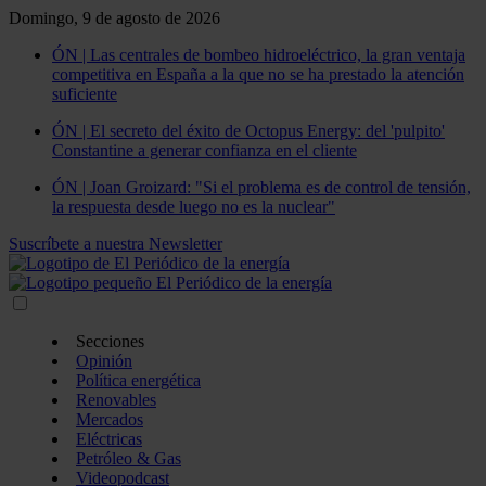
Domingo, 9 de agosto de 2026
ÓN | Las centrales de bombeo hidroeléctrico, la gran ventaja
competitiva en España a la que no se ha prestado la atención
suficiente
ÓN | El secreto del éxito de Octopus Energy: del 'pulpito'
Constantine a generar confianza en el cliente
ÓN | Joan Groizard: "Si el problema es de control de tensión,
la respuesta desde luego no es la nuclear"
Suscríbete a nuestra Newsletter
Secciones
Opinión
Política energética
Renovables
Mercados
Eléctricas
Petróleo & Gas
Videopodcast