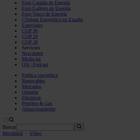
Foro Catalán de Energía
Foro Gallego de Energía
Foro Vasco de Energía
I Debate Energético en España
Especiales
COP 30
COP 29
COP 28
Servicios
Newsletter
Media kit
ON | Podcast
Política energética
Renovables
Mercados
Opinión
Eléctricas
Petróleo & Gas
Almacenamiento
Buscar
Movilidad
·
Vídeo