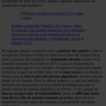
posibilidad de tener un acceso rápido a algunos menús pero no
resulta para nada llamativo.
Primera prueba del Omoda 5 EV: suma y sigue
El Omoda 5 ha causado sensación en el mercado y
ahora toca ponerse a los mandos del que es su
alternativa más eficiente y electrificada. Así va el
Omoda 5 EV.
El segundo aspecto a mejorar sería la
posición del asiento
y esto es
un mal que llevamos viendo en todos los coches del Grupo Chery,
pues la postura del conductor es
demasiado elevada
incluso en la
posición más baja. Ya sé que un SUV es para ir dominando la
carretera pero aquí lo veo excesivo. Al menos el confort del asiento
es bueno, lo que nos permite hilar con la
zona trasera
, en donde sí
destaca por un
hueco para las piernas gigantesco
, incluso para un
adulto de mi estatura. Para la cabeza tampoco va mal encaminado,
mientras que por anchura no hay mucho problema para que se
pueda colocar de manera esporádica un tercero. Y ojo, porque
si
buscas un poco más de habitabilidad
, tienes el
s800 que suma
una tercera fila de asientos bastante práctica
, pero eso te lo
trataremos en otro vídeo que estamos ya preparando con dicho