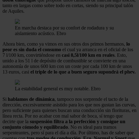
tanto en largas como sobre todo en cortas, siendo su principal talón
de Aquiles.
En marcha destaca por su confort de rodadura y su
aislamiento acústico.
Ebro
Ahora bien, como ya vimos en sus otros dos primos hermanos,
lo
peor es sin duda el consumo
el cual ya arranca en el oficial de los
7 l/100 km, convirtiéndose en
casi 8,5l/100 km en reales
. Esto,
unido a los 51 l de depósito de combustible se convierte en una
autonomía de unos 600 km con un coste por cada 100 km de unos
13 euros, casi
el triple de lo que a buen seguro supondrá el phev.
La estabilidad general es muy notable.
Ebro
Si
hablamos de dinámica
, tampoco nos sorprende el tacto de la
dirección, excesivamente asistido para los que nos gustan las curvas,
pero suficiente para quienes buscan una conducción sin florituras, en
línea recta. Por no acabar con mal sabor de boca, sí tengo que
decirte que la
suspensión filtra a la perfección y consigue un
conjunto cómodo y equilibrado
. No es ideal para tramos
serpenteantes, pero sí para el día a día. Por último, has de saber que
cuentas con
tres modos de conducción, Eco, Normal y Sport
que