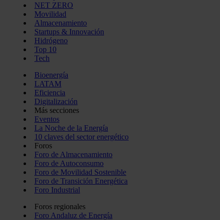
NET ZERO
Movilidad
Almacenamiento
Startups & Innovación
Hidrógeno
Top 10
Tech
Bioenergía
LATAM
Eficiencia
Digitalización
Más secciones
Eventos
La Noche de la Energía
10 claves del sector energético
Foros
Foro de Almacenamiento
Foro de Autoconsumo
Foro de Movilidad Sostenible
Foro de Transición Energética
Foro Industrial
Foros regionales
Foro Andaluz de Energía