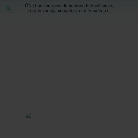
ÓN | Las centrales de bombeo hidroeléctrico,
BUSCAR
la gran ventaja competitiva en España a la
que no se ha prestado la atención suficiente