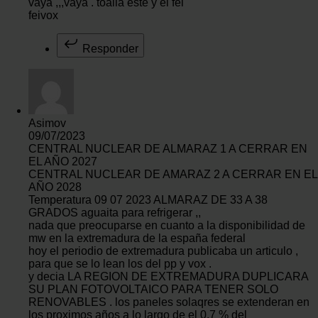
vaya ,,,vaya . toalla este y el fei
feivox
Responder
Asimov
09/07/2023
CENTRAL NUCLEAR DE ALMARAZ 1 A CERRAR EN
EL AÑO 2027
CENTRAL NUCLEAR DE AMARAZ 2 A CERRAR EN EL
AÑO 2028
Temperatura 09 07 2023 ALMARAZ DE 33 A 38
GRADOS aguaita para refrigerar ,,
nada que preocuparse en cuanto a la disponibilidad de
mw en la extremadura de la españa federal
hoy el periodio de extremadura publicaba un articulo ,
para que se lo lean los del pp y vox .
y decia LA REGION DE EXTREMADURA DUPLICARA
SU PLAN FOTOVOLTAICO PARA TENER SOLO
RENOVABLES . los paneles solaqres se extenderan en
los proximos años a lo largo de el 0,7 % del