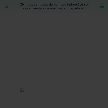
ÓN | Las centrales de bombeo hidroeléctrico,
BUSCAR
la gran ventaja competitiva en España a la
que no se ha prestado la atención suficiente