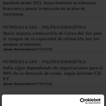
española desde 2021, busca fortalecer su estructura
financiera y apoyar la ejecución de su plan de
crecimiento.
PETRÓLEO & GAS
·
POLÍTICA ENERGÉTICA
Rusia importa combustible de Corea del Sur ante
el colapso de su capacidad de refinación por los
ataques ucranianos
Jaime Santisteban
07/08/2026
PETRÓLEO & GAS
·
POLÍTICA ENERGÉTICA
India sigue dependiendo de importaciones para el
90% de su demanda de crudo, según informe CII-
EY
Jaime Santisteban
07/08/2026
POLÍTICA ENERGÉTICA
·
NET ZERO
China busca el pico de emisiones industriales