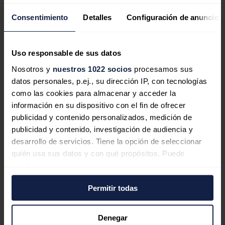
antes de 2030 con nuevo plan quinquenal verde
Jaime Santisteban
07/08/2026
Consentimiento
Detalles
Configuración de anuncios
Uso responsable de sus datos
ELÉCTRICAS
Nosotros y
nuestros 1022 socios
procesamos sus
Iberdrola invertirá 526 millones para
datos personales, p.ej., su dirección IP, con tecnologías
como las cookies para almacenar y acceder la
modernizar las redes eléctricas del
información en su dispositivo con el fin de ofrecer
Distrito Federal de Brasil
publicidad y contenido personalizados, medición de
Redacción
07/08/2026
publicidad y contenido, investigación de audiencia y
desarrollo de servicios. Tiene la opción de seleccionar
PETRÓLEO & GAS
quién usa sus datos y con qué propósitos. Puede
cambiar o retirar su consentimiento en cualquier
Petrobras ganó 14.423 millones de euros hasta junio,
momento desde la Declaración de cookies o clicando en
un 55,3% más
Permitir todas
el Menú de consentimiento.
Redacción
07/08/2026
Si lo permite, también quisiéramos:
ELÉCTRICAS
Denegar