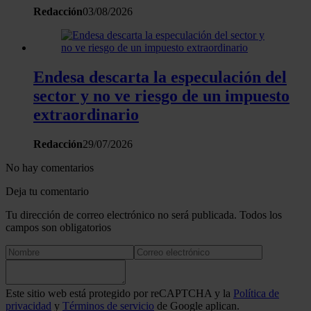
sitio web con nuestros partners de redes sociales, publicida
Redacción
03/08/2026
análisis web, quienes pueden combinarla con otra informació
haya proporcionado o que hayan recopilado a partir del uso 
hecho de sus servicios.
Endesa descarta la especulación del
sector y no ve riesgo de un impuesto
extraordinario
Redacción
29/07/2026
No hay comentarios
Deja tu comentario
Tu dirección de correo electrónico no será publicada. Todos los
campos son obligatorios
Este sitio web está protegido por reCAPTCHA y la
Política de
privacidad
y
Términos de servicio
de Google aplican.