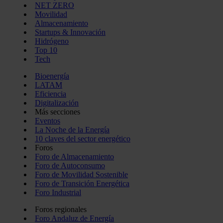
NET ZERO
Movilidad
Almacenamiento
Startups & Innovación
Hidrógeno
Top 10
Tech
Bioenergía
LATAM
Eficiencia
Digitalización
Más secciones
Eventos
La Noche de la Energía
10 claves del sector energético
Foros
Foro de Almacenamiento
Foro de Autoconsumo
Foro de Movilidad Sostenible
Foro de Transición Energética
Foro Industrial
Foros regionales
Foro Andaluz de Energía