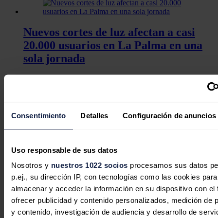
Nuevos cortes de luz afectan a casi
20.000 usuarios en La Palma en una
sola jornada
La Palma ha contabilizado desde mayo hasta seis incidencias en
su suministro eléctrico.
Las causas van desde averías técnicas hasta
daños por movimientos de tierra en instalaciones subterráneas.
Noticias relacionadas
Consentimiento
Detalles
Configuración de anuncios
Uso responsable de sus datos
Nosotros y
nuestros 1022 socios
procesamos sus datos pe
El interés por las baterías industriales
p.ej., su dirección IP, con tecnologías como las cookies para
se dispara un 75% en España tras el
almacenar y acceder la información en su dispositivo con el 
impacto económico del gran apagón
ofrecer publicidad y contenido personalizados, medición de p
y contenido, investigación de audiencia y desarrollo de servi
Redacción
04/08/2026