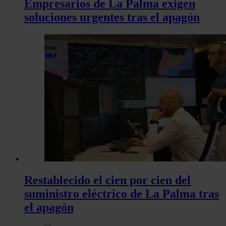
Empresarios de La Palma exigen
soluciones urgentes tras el apagón
Restablecido el cien por cien del
suministro eléctrico de La Palma tras
el apagón