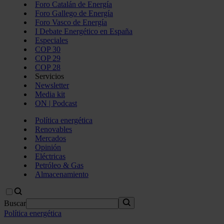
Foro Catalán de Energía
Foro Gallego de Energía
Foro Vasco de Energía
I Debate Energético en España
Especiales
COP 30
COP 29
COP 28
Servicios
Newsletter
Media kit
ON | Podcast
Política energética
Renovables
Mercados
Opinión
Eléctricas
Petróleo & Gas
Almacenamiento
Buscar
Política energética