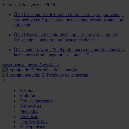
Viernes, 7 de agosto de 2026
ÓN | Las centrales de bombeo hidroeléctrico, la gran ventaja
competitiva en España a la que no se ha prestado la atención
suficiente
ÓN | El secreto del éxito de Octopus Energy: del 'pulpito'
Constantine a generar confianza en el cliente
ÓN | Joan Groizard: "Si el problema es de control de tensión,
la respuesta desde luego no es la nuclear"
Suscríbete a nuestra Newsletter
Secciones
Opinión
Política energética
Renovables
Mercados
Eléctricas
Petróleo & Gas
Videopodcast