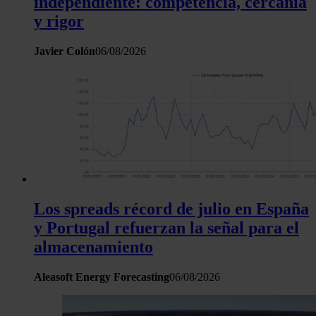
independiente: competencia, cercanía
tráfico. Además, compartimos información sobre el uso que 
y rigor
sitio web con nuestros partners de redes sociales, publicida
análisis web, quienes pueden combinarla con otra informació
Javier Colón
06/08/2026
haya proporcionado o que hayan recopilado a partir del uso 
hecho de sus servicios.
Los spreads récord de julio en España
y Portugal refuerzan la señal para el
almacenamiento
Aleasoft Energy Forecasting
06/08/2026