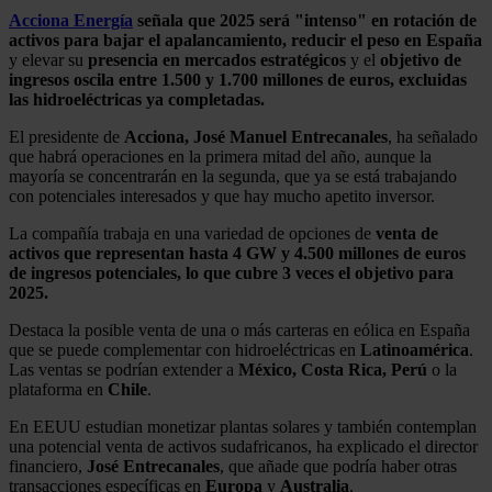
Acciona Energía
señala que 2025 será "intenso" en rotación de
activos para bajar el apalancamiento, reducir el peso en España
y elevar su
presencia en mercados estratégicos
y el
objetivo de
ingresos oscila entre 1.500 y 1.700 millones de euros, excluidas
las hidroeléctricas ya completadas.
El presidente de
Acciona, José Manuel Entrecanales
, ha señalado
que habrá operaciones en la primera mitad del año, aunque la
mayoría se concentrarán en la segunda, que ya se está trabajando
con potenciales interesados y que hay mucho apetito inversor.
La compañía trabaja en una variedad de opciones de
venta de
activos que representan hasta 4 GW y 4.500 millones de euros
de ingresos potenciales, lo que cubre 3 veces el objetivo para
2025.
Destaca la posible venta de una o más carteras en eólica en España
que se puede complementar con hidroeléctricas en
Latinoamérica
.
Las ventas se podrían extender a
México, Costa Rica, Perú
o la
plataforma en
Chile
.
En EEUU estudian monetizar plantas solares y también contemplan
una potencial venta de activos sudafricanos, ha explicado el director
financiero,
José
Entrecanales
, que añade que podría haber otras
transacciones específicas en
Europa
y
Australia
.