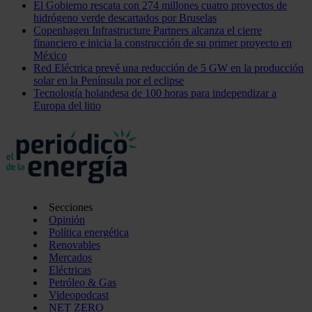
El Gobierno rescata con 274 millones cuatro proyectos de
hidrógeno verde descartados por Bruselas
Copenhagen Infrastructure Partners alcanza el cierre
financiero e inicia la construcción de su primer proyecto en
México
Red Eléctrica prevé una reducción de 5 GW en la producción
solar en la Península por el eclipse
Tecnología holandesa de 100 horas para independizar a
Europa del litio
Secciones
Opinión
Política energética
Renovables
Mercados
Eléctricas
Petróleo & Gas
Videopodcast
NET ZERO