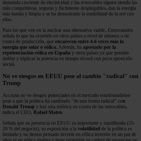
demanda creciente de electricidad y las renovables siguen siendo las
más competitivas, seguras y fácilmente desplegables, dan la energía
más barata y limpia y se ha demostrado la estabilidad de la red con
ellas.
Para los que ven en la nuclear una alternativa viable, Entrecanales
señala lo que ha ocurrido en otros países a nivel de retrasos o de
costes de producción, que
encarecen entre 4-6 veces más la
energía que solar o eólica.
Además, ha
apostado por la
repotenciación eólica en España
y otros países ya que permite
doblar y triplicar la potencia en tiempo récord con poca oposición
social.
No ve riesgos en EEUU pese al cambio "radical" con
Trump
Acciona no ve riesgos potenciales en el mercado estadounidense
pese a que la política ha cambiado "de una forma radical" co
n
Donald Trump
y hay una retórica en contra de las renovables,
indica el CEO,
Rafael Mateo
.
Señala que su presencia en EEUU es importante y equilibrada (25-
20 % del negocio), su exposición a la
volatilidad
de la política es
limitada y no tienen pensado invertir en eólica terrestre en un par de
años ni en eólica marina y tiene protegida su cartera de proyectos en