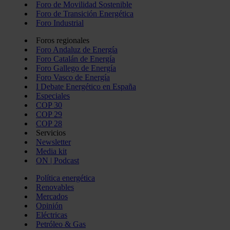
Foro de Movilidad Sostenible
Foro de Transición Energética
Foro Industrial
Foros regionales
Foro Andaluz de Energía
Foro Catalán de Energía
Foro Gallego de Energía
Foro Vasco de Energía
I Debate Energético en España
Especiales
COP 30
COP 29
COP 28
Servicios
Newsletter
Media kit
ON | Podcast
Política energética
Renovables
Mercados
Opinión
Eléctricas
Petróleo & Gas