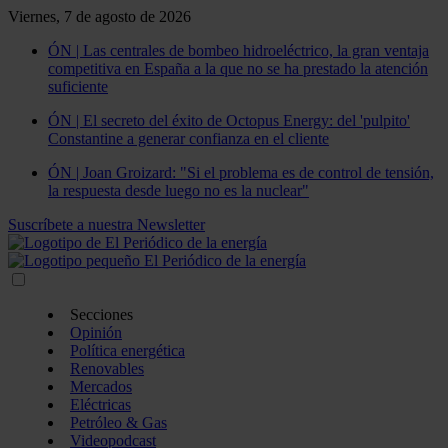
Viernes, 7 de agosto de 2026
ÓN | Las centrales de bombeo hidroeléctrico, la gran ventaja
competitiva en España a la que no se ha prestado la atención
suficiente
ÓN | El secreto del éxito de Octopus Energy: del 'pulpito'
Constantine a generar confianza en el cliente
ÓN | Joan Groizard: "Si el problema es de control de tensión,
la respuesta desde luego no es la nuclear"
Suscríbete a nuestra Newsletter
Secciones
Opinión
Política energética
Renovables
Mercados
Eléctricas
Petróleo & Gas
Videopodcast