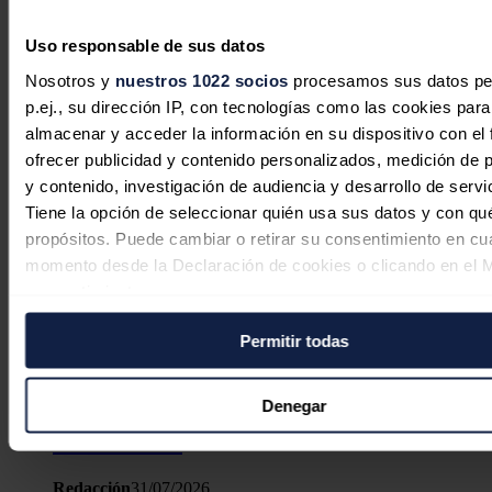
Uso responsable de sus datos
Nosotros y
nuestros 1022 socios
procesamos sus datos pe
p.ej., su dirección IP, con tecnologías como las cookies para
almacenar y acceder la información en su dispositivo con el 
ofrecer publicidad y contenido personalizados, medición de p
y contenido, investigación de audiencia y desarrollo de servi
Tiene la opción de seleccionar quién usa sus datos y con qu
propósitos. Puede cambiar o retirar su consentimiento en cu
momento desde la Declaración de cookies o clicando en el 
consentimiento.
Permitir todas
Si lo permite, también quisiéramos:
Recopilar información sobre su ubicación geográfica
La nueva política de Brasil reducirá
puede tener una precisión de varios metros
Denegar
un 50% el precio del gas natural para
Identificar su dispositivo analizándolo activamente p
la industria
características específicas (huellas digitales)
Obtenga más información sobre cómo se procesan sus dato
Redacción
31/07/2026