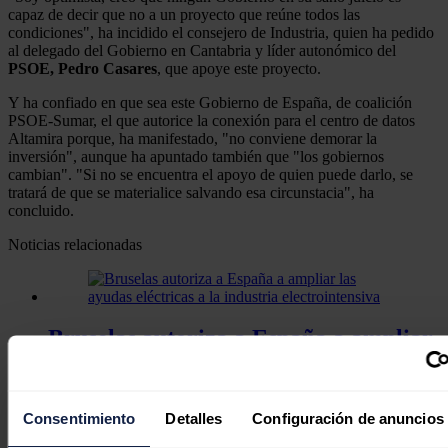
capaz de decir que no a un proyecto que reúne todos las
condiciones", ha incidido el consejero de Industria, quien ha pedido
al delegado del Gobierno en Cantabria y líder autonómico del
PSOE, Pedro Casares
, que apoye este proyecto.
Y ha confiado en que sea este Gobierno de España, de coalición
PSOE-Sumar, el que autorice la conexión para el centro de datos
Altamira porque, ha manifestado, "no conviene demorar la
inversión", aunque ha apuntado también que "los gobiernos
cambian". "Si no se encuentra el apoyo de quien puede darlo, se
tratará de que se materialice salvando esa circunstacia", ha
concluido.
Noticias relacionadas
Bruselas autoriza a España a ampliar
las ayudas eléctricas a la industria
electrointensiva
Consentimiento
Detalles
Configuración de anuncios
Redacción
31/07/2026