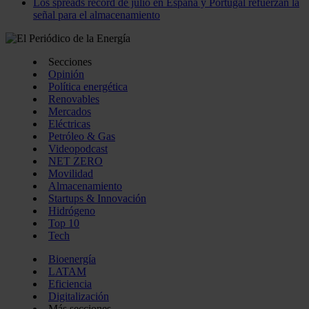
Los spreads récord de julio en España y Portugal refuerzan la
señal para el almacenamiento
Secciones
Opinión
Política energética
Renovables
Mercados
Eléctricas
Petróleo & Gas
Videopodcast
NET ZERO
Movilidad
Almacenamiento
Startups & Innovación
Hidrógeno
Top 10
Tech
Bioenergía
LATAM
Eficiencia
Digitalización
Más secciones