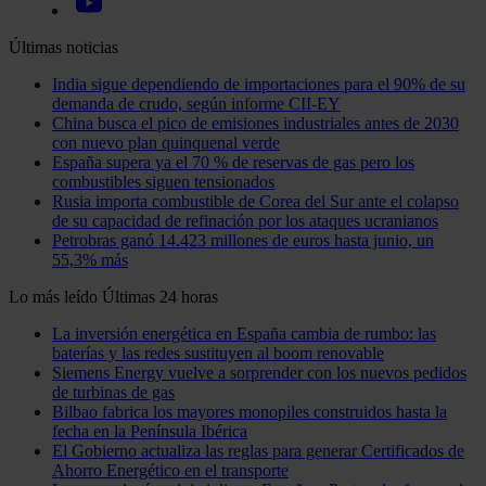
Últimas noticias
India sigue dependiendo de importaciones para el 90% de su
demanda de crudo, según informe CII-EY
China busca el pico de emisiones industriales antes de 2030
con nuevo plan quinquenal verde
España supera ya el 70 % de reservas de gas pero los
combustibles siguen tensionados
Rusia importa combustible de Corea del Sur ante el colapso
de su capacidad de refinación por los ataques ucranianos
Petrobras ganó 14.423 millones de euros hasta junio, un
55,3% más
Lo más leído
Últimas 24 horas
La inversión energética en España cambia de rumbo: las
baterías y las redes sustituyen al boom renovable
Siemens Energy vuelve a sorprender con los nuevos pedidos
de turbinas de gas
Bilbao fabrica los mayores monopiles construidos hasta la
fecha en la Península Ibérica
El Gobierno actualiza las reglas para generar Certificados de
Ahorro Energético en el transporte