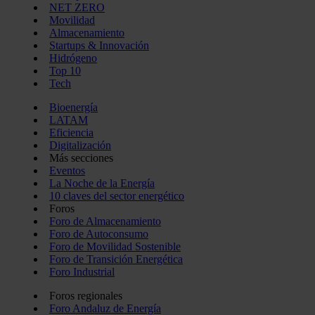
NET ZERO
Movilidad
Almacenamiento
Startups & Innovación
Hidrógeno
Top 10
Tech
Bioenergía
LATAM
Eficiencia
Digitalización
Más secciones
Eventos
La Noche de la Energía
10 claves del sector energético
Foros
Foro de Almacenamiento
Foro de Autoconsumo
Foro de Movilidad Sostenible
Foro de Transición Energética
Foro Industrial
Foros regionales
Foro Andaluz de Energía