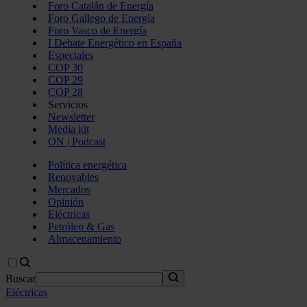
Foro Catalán de Energía
Foro Gallego de Energía
Foro Vasco de Energía
I Debate Energético en España
Especiales
COP 30
COP 29
COP 28
Servicios
Newsletter
Media kit
ON | Podcast
Política energética
Renovables
Mercados
Opinión
Eléctricas
Petróleo & Gas
Almacenamiento
Buscar
Eléctricas