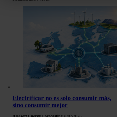
personales y establezca sus preferencias en la
sección de 
Puede cambiar o retirar su consentimiento en cualquier mo
la Declaración de cookies.
Las cookies de este sitio web se usan para personalizar el c
y los anuncios, ofrecer funciones de redes sociales y analiza
tráfico. Además, compartimos información sobre el uso que 
sitio web con nuestros partners de redes sociales, publicida
análisis web, quienes pueden combinarla con otra informació
haya proporcionado o que hayan recopilado a partir del uso 
hecho de sus servicios.
Electrificar no es solo consumir más,
sino consumir mejor
Aleasoft Energy Forecasting
31/07/2026