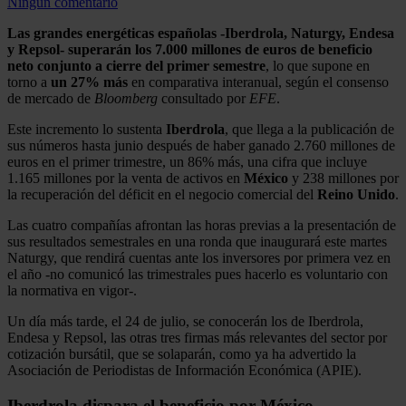
Ningún comentario
Las grandes energéticas españolas -Iberdrola, Naturgy, Endesa
y Repsol- superarán los 7.000 millones de euros de beneficio
neto conjunto a cierre del primer semestre
, lo que supone en
torno a
un 27% más
en comparativa interanual, según el consenso
de mercado de
Bloomberg
consultado por
EFE
.
Este incremento lo sustenta
Iberdrola
, que llega a la publicación de
sus números hasta junio después de haber ganado 2.760 millones de
euros en el primer trimestre, un 86% más, una cifra que incluye
1.165 millones por la venta de activos en
México
y 238 millones por
la recuperación del déficit en el negocio comercial del
Reino Unido
.
Las cuatro compañías afrontan las horas previas a la presentación de
sus resultados semestrales en una ronda que inaugurará este martes
Naturgy, que rendirá cuentas ante los inversores por primera vez en
el año -no comunicó las trimestrales pues hacerlo es voluntario con
la normativa en vigor-.
Un día más tarde, el 24 de julio, se conocerán los de Iberdrola,
Endesa y Repsol, las otras tres firmas más relevantes del sector por
cotización bursátil, que se solaparán, como ya ha advertido la
Asociación de Periodistas de Información Económica (APIE).
Iberdrola dispara el beneficio por México