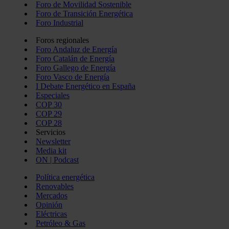
Foro de Movilidad Sostenible
Foro de Transición Energética
Foro Industrial
Foros regionales
Foro Andaluz de Energía
Foro Catalán de Energía
Foro Gallego de Energía
Foro Vasco de Energía
I Debate Energético en España
Especiales
COP 30
COP 29
COP 28
Servicios
Newsletter
Media kit
ON | Podcast
Política energética
Renovables
Mercados
Opinión
Eléctricas
Petróleo & Gas