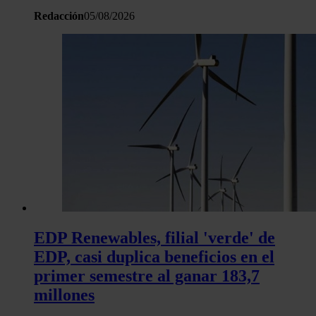
sitio web con nuestros partners de redes sociales, publicida
Redacción
05/08/2026
análisis web, quienes pueden combinarla con otra informació
haya proporcionado o que hayan recopilado a partir del uso 
hecho de sus servicios.
EDP Renewables, filial 'verde' de
EDP, casi duplica beneficios en el
primer semestre al ganar 183,7
millones