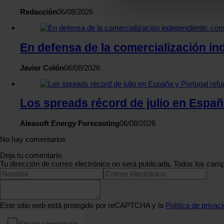
Las cookies de este sitio we
Redacción
06/08/2026
y analizar el tráfico. Ademá
redes sociales, publicidad y
En defensa de la comercialización in
que hayan recopilado a parti
Javier Colón
06/08/2026
Los spreads récord de julio en Españ
Aleasoft Energy Forecasting
06/08/2026
No hay comentarios
Deja tu comentario
Tu dirección de correo electrónico no será publicada. Todos los camp
Este sitio web está protegido por reCAPTCHA y la
Política de privac
Enviar comentario