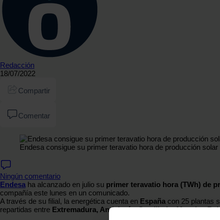
Redacción
18/07/2022
Compartir
Comentar
Endesa consigue su primer teravatio hora de producción sola
Ningún comentario
Endesa
ha alcanzado en julio su
primer teravatio hora (TWh) de 
compañía este lunes en un comunicado.
A través de su filial, la energética cuenta en
España
con 25 plantas s
repartidas entre
Extremadura, Andalucía, Castilla-La Mancha, Ba