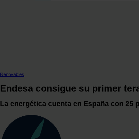
SECCIONES
OPINIÓN
POLÍTICA ENERGÉTICA
RENOVABLES
MERCADOS
ELÉCTRICAS
PETRÓLEO & GAS
VIDEOPODCAST
Renovables
NET ZERO
Endesa consigue su primer ter
MOVILIDAD
ALMACENAMIENTO
La energética cuenta en España con 25 
STARTUPS & INNOVACIÓN
HIDRÓGENO
TOP 10
TECH