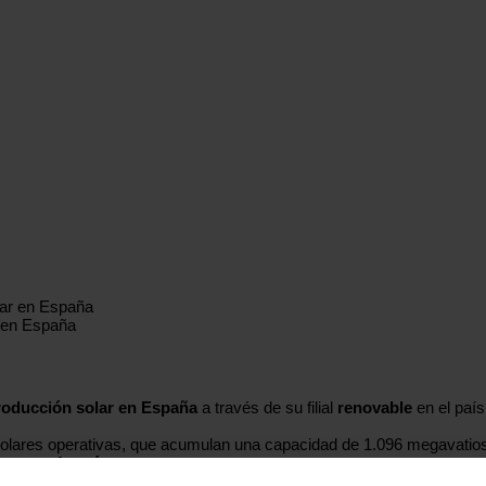
r en España
producción solar en España
a través de su filial
renovable
en el paí
olares operativas, que acumulan una capacidad de 1.096 megavatios
leares y Aragón
.