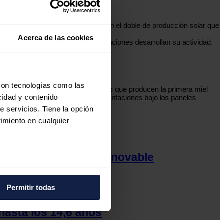
, ya que estimamos cerrar 2022 con el doble de producción solar que
Acerca de las cookies
los entornos en los que las instalaciones desarrollan su actividad.
con tecnologías como las
ovejas e incluso refugio para abejas que producen la primera miel
cidad y contenido
ultivos agrivoltaicos, es decir, plantaciones bajo los paneles
e servicios. Tiene la opción
 en 2040
.
imiento en cualquier
sustituyen al boom renovable
e varios metros
icas (huellas digitales)
Permitir todas
eferencias en la
sección de
e cookies.
hasta los 14,6 años