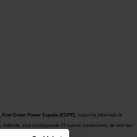
s,
Enel Green Power España (EGPE)
, según ha informado la
. Además, está construyendo 23 nuevas instalaciones de este tipo