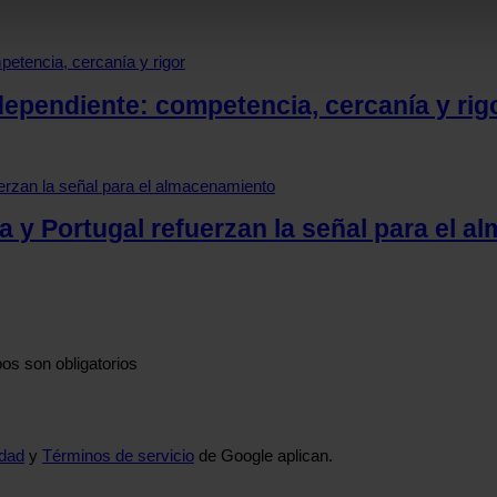
b se usan para personalizar el contenido y los anuncios, ofrecer
s, compartimos información sobre el uso que haga del sitio web 
 análisis web, quienes pueden combinarla con otra información q
dependiente: competencia, cercanía y rig
r del uso que haya hecho de sus servicios.
a y Portugal refuerzan la señal para el 
os son obligatorios
idad
y
Términos de servicio
de Google aplican.