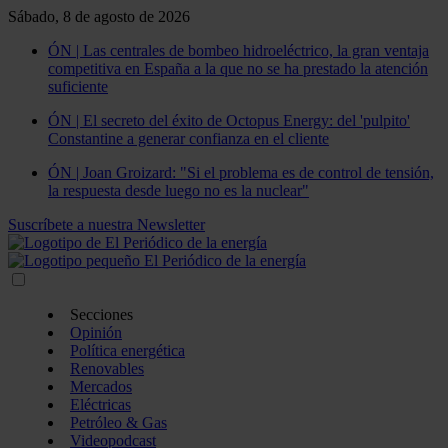
Sábado, 8 de agosto de 2026
ÓN | Las centrales de bombeo hidroeléctrico, la gran ventaja
competitiva en España a la que no se ha prestado la atención
suficiente
ÓN | El secreto del éxito de Octopus Energy: del 'pulpito'
Constantine a generar confianza en el cliente
ÓN | Joan Groizard: "Si el problema es de control de tensión,
la respuesta desde luego no es la nuclear"
Suscríbete a nuestra Newsletter
Secciones
Opinión
Política energética
Renovables
Mercados
Eléctricas
Petróleo & Gas
Videopodcast