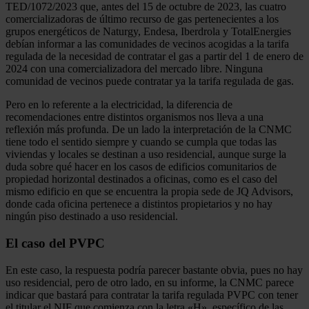
TED/1072/2023 que, antes del 15 de octubre de 2023, las cuatro
comercializadoras de último recurso de gas pertenecientes a los
grupos energéticos de Naturgy, Endesa, Iberdrola y TotalEnergies
debían informar a las comunidades de vecinos acogidas a la tarifa
regulada de la necesidad de contratar el gas a partir del 1 de enero de
2024 con una comercializadora del mercado libre. Ninguna
comunidad de vecinos puede contratar ya la tarifa regulada de gas.
Pero en lo referente a la electricidad, la diferencia de
recomendaciones entre distintos organismos nos lleva a una
reflexión más profunda. De un lado la interpretación de la CNMC
tiene todo el sentido siempre y cuando se cumpla que todas las
viviendas y locales se destinan a uso residencial, aunque surge la
duda sobre qué hacer en los casos de edificios comunitarios de
propiedad horizontal destinados a oficinas, como es el caso del
mismo edificio en que se encuentra la propia sede de JQ Advisors,
donde cada oficina pertenece a distintos propietarios y no hay
ningún piso destinado a uso residencial.
El caso del PVPC
En este caso, la respuesta podría parecer bastante obvia, pues no hay
uso residencial, pero de otro lado, en su informe, la CNMC parece
indicar que bastará para contratar la tarifa regulada PVPC con tener
el titular el NIF que comienza con la letra «H», específico de las