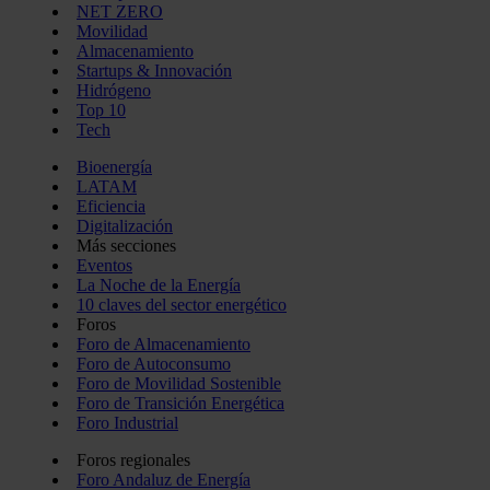
NET ZERO
Movilidad
Almacenamiento
Startups & Innovación
Hidrógeno
Top 10
Tech
Bioenergía
LATAM
Eficiencia
Digitalización
Más secciones
Eventos
La Noche de la Energía
10 claves del sector energético
Foros
Foro de Almacenamiento
Foro de Autoconsumo
Foro de Movilidad Sostenible
Foro de Transición Energética
Foro Industrial
Foros regionales
Foro Andaluz de Energía