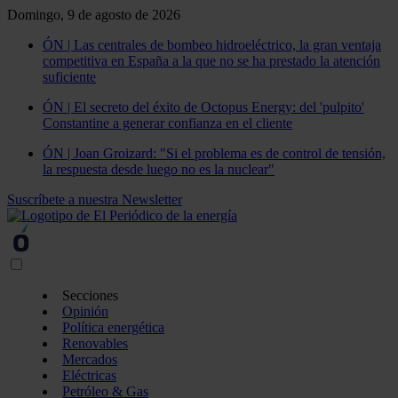
Domingo, 9 de agosto de 2026
ÓN | Las centrales de bombeo hidroeléctrico, la gran ventaja
competitiva en España a la que no se ha prestado la atención
suficiente
ÓN | El secreto del éxito de Octopus Energy: del 'pulpito'
Constantine a generar confianza en el cliente
ÓN | Joan Groizard: "Si el problema es de control de tensión,
la respuesta desde luego no es la nuclear"
Suscríbete a nuestra Newsletter
Secciones
Opinión
Política energética
Renovables
Mercados
Eléctricas
Petróleo & Gas