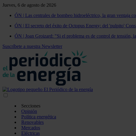
Jueves, 6 de agosto de 2026
ÓN | Las centrales de bombeo hidroeléctrico, la gran ventaja co
ÓN | El secreto del éxito de Octopus Energy: del 'pulpito' Const
ÓN | Joan Groizard: "Si el problema es de control de tensión, l
Suscríbete a nuestra Newsletter
Secciones
Opinión
Política energética
Renovables
Mercados
Eléctricas