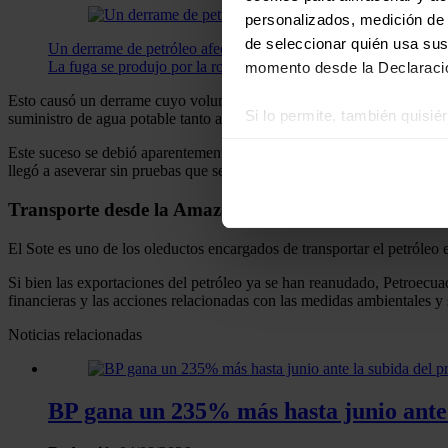
personalizados, medición de p
de seleccionar quién usa sus
Un derrame de petróleo afecta a un río de Ecuador que abastec
La fuga se produjo por la rotura de la tubería principal del Si
momento desde la Declaració
Esto causó un derrame cuyo volumen todavía no ha sido cuantificado po
Si lo permite, también quisi
suministro de agua potable tanto a Quinindé como a la ciudad de Esme
Recopilar información
Este suceso se debió aparentemente a un deslizamiento de tierra de gr
Identificar su disposi
llegó a aseverar sin pruebas que se trató de un sabotaje.
Obtenga más información sob
Transporte desde la Amazonía
datos
. Puede cambiar o reti
El Sote es uno de los oleductos encargados de transportar el petróleo
Las cookies de este sitio we
Si bien las exportaciones del petróleo ya se han reanudado, Petroecua
y analizar el tráfico. Ademá
financieras y las acciones relacionadas con las medidas ambientales y
redes sociales, publicidad y
Noticias relacionadas
que hayan recopilado a parti
BP gana un 235% más hasta junio ante l