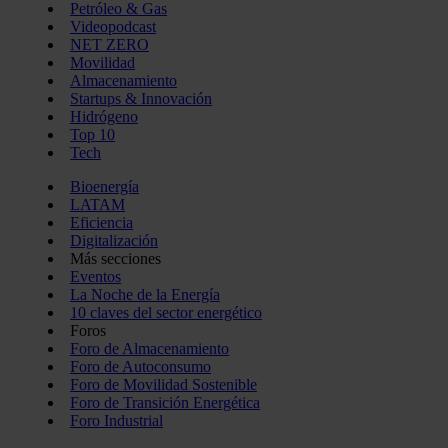
Petróleo & Gas
Videopodcast
NET ZERO
Movilidad
Almacenamiento
Startups & Innovación
Hidrógeno
Top 10
Tech
Bioenergía
LATAM
Eficiencia
Digitalización
Más secciones
Eventos
La Noche de la Energía
10 claves del sector energético
Foros
Foro de Almacenamiento
Foro de Autoconsumo
Foro de Movilidad Sostenible
Foro de Transición Energética
Foro Industrial