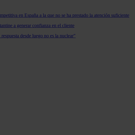
mpetitiva en España a la que no se ha prestado la atención suficiente
antine a generar confianza en el cliente
a respuesta desde luego no es la nuclear"