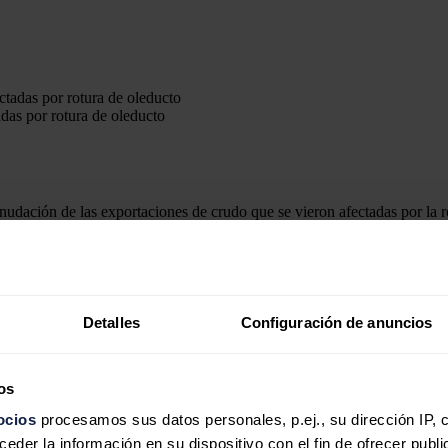
das por rotura de oleducto
anudación de las exportaciones de crudo que se vieron afectadas por la r
unicipios sin agua potable.
los compradores internacionales la reprogramación de los envíos previs
nado en Ecuador tipo Oriente, de densidad media (23 grados API), ya qu
Detalles
Configuración de anuncios
buro mediante el Oleoducto de Crudos Pesados (OCP), cuya tubería no se 
os
o de Quinindé, de la provincia de Esmeraldas, situada en la costa norte d
ocios
procesamos sus datos personales, p.ej., su dirección IP, 
der la información en su dispositivo con el fin de ofrecer publi