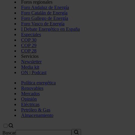
Foros regionales
Foro Andaluz de Energía
Foro Catalán de Energía
Foro Gallego de Energía
Foro Vasco de Energía
I Debate Energético en España
Especiales
COP 30
COP 29
COP 28
Servicios
Newsletter
Media kit
ON | Podcast
Política energética
Renovables
Mercados
Opinión
Eléctricas
Petróleo & Gas
Almacenamiento
Buscar