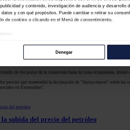
ublicidad y contenido, investigación de audiencia y desarrollo d
 datos y con qué propósitos. Puede cambiar o retirar su consent
e a la ciudad de Esmeraldas
stema de Oleoductos Transecuatoriano (Sote).
n de cookies o clicando en el Menú de consentimiento.
r Petroecuador, que está encargada de operar el oleoducto. El vertido l
éramos:
raldas, la capital de la homónima provincia.
 sobre su ubicación geográfica que puede tener una precisión d
andes proporciones que obligó a retirar unos 225.000 metros cúbicos de 
tivo analizándolo activamente para buscar características específ
Denegar
re cómo se procesan sus datos personales y establezca sus pr
rar su consentimiento en cualquier momento en la Declaración d
 extraído de los pozos de la Amazonía hasta la costa ecuatoriana, donde
b se usan para personalizar el contenido y los anuncios, ofrecer
dor precisó que mantendrá la declaración de "fuerza mayor" sobre las o
s, compartimos información sobre el uso que haga del sitio web 
 sociales en Esmeraldas".
 análisis web, quienes pueden combinarla con otra información q
r del uso que haya hecho de sus servicios.
a subida del precio del petróleo