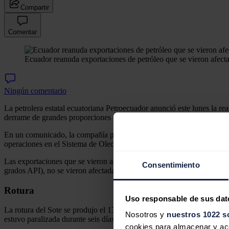
Compartir
Comentar
Ecuador reanuda exportaciones de petróleo que se vieron afecta
Ningún comentario
La petrolera estatal ecuatoriana Petroecuador anunció este lunes la re
derrame de grandes proporciones que contaminó ríos y dejó a varios m
En un comunicado, la compañía pública señaló que ya ha notificado a 
operaciones en el Sistema de Oleoductos Transecuatoriano (Sote).
Las exportaciones que se vieron afectadas fueron las del crudo denomi
Consentimiento
grados API), no se vieron afectadas al transportarse de ese hidrocar
Rotura
Uso responsable de sus dat
La rotura del Sote se produjo el 13 de marzo a su paso por el municipi
Nosotros y
nuestros 1022 s
estuvo paralizada durante seis días, hasta que fue reparado.
cookies para almacenar y acce