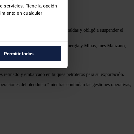
e servicios. Tiene la opción
imiento en cualquier
legó a los principales ríos de Esmeraldas y obligó a suspender el
e varios metros
tierra, si bien luego la ministra de Energía y Minas, Inés Manzano,
icas (huellas digitales)
Permitir todas
eferencias en la
sección de
e cookies.
 es refinado y embarcado en buques petroleros para su exportación.
 funciones de redes sociales
peraciones del oleoducto "mientras continúan las gestiones operativas,
con nuestros partners de
ue les haya proporcionado o