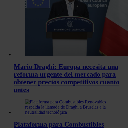
Mario Draghi: Europa necesita una
reforma urgente del mercado para
obtener precios competitivos cuanto
antes
Plataforma para Combustibles