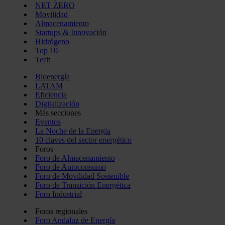
NET ZERO
Movilidad
Almacenamiento
Startups & Innovación
Hidrógeno
Top 10
Tech
Bioenergía
LATAM
Eficiencia
Digitalización
Más secciones
Eventos
La Noche de la Energía
10 claves del sector energético
Foros
Foro de Almacenamiento
Foro de Autoconsumo
Foro de Movilidad Sostenible
Foro de Transición Energética
Foro Industrial
Foros regionales
Foro Andaluz de Energía