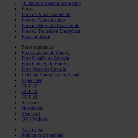
10 claves del sector energético
Foros
Foro de Almacenamiento
Foro de Autoconsumo
Foro de Movilidad Sostenible
Foro de Transición Energética
Foro Industrial
Foros regionales
Foro Andaluz de Energía
Foro Catalán de Energía
Foro Gallego de Energía
Foro Vasco de Energía
I Debate Energético en España
Especiales
COP 30
COP 29
COP 28
Servicios
Newsletter
Media kit
ON | Podcast
Aviso legal
Política de privacidad