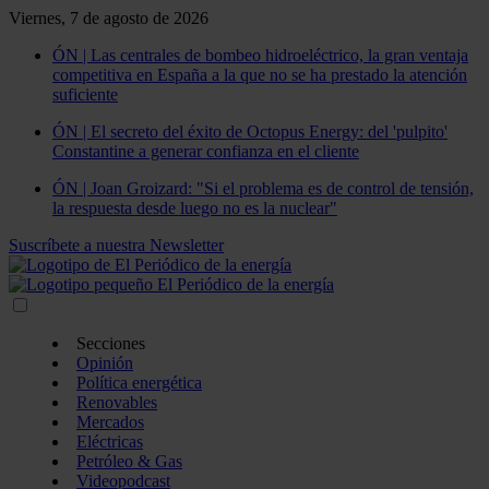
Viernes, 7 de agosto de 2026
ÓN | Las centrales de bombeo hidroeléctrico, la gran ventaja
competitiva en España a la que no se ha prestado la atención
suficiente
ÓN | El secreto del éxito de Octopus Energy: del 'pulpito'
Constantine a generar confianza en el cliente
ÓN | Joan Groizard: "Si el problema es de control de tensión,
la respuesta desde luego no es la nuclear"
Suscríbete a nuestra Newsletter
Secciones
Opinión
Política energética
Renovables
Mercados
Eléctricas
Petróleo & Gas
Videopodcast