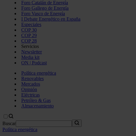
Foro Catalán de Energía
Foro Gallego de Energía
Foro Vasco de Energía
I Debate Energético en España
Especiales
COP 30
COP 29
COP 28
Servicios
Newsletter
Media kit
ON | Podcast
Política energética
Renovables
Mercados
Opinión
Eléctricas
Petróleo & Gas
Almacenamiento
Buscar
Política energética