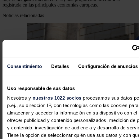
registrada en las principales economías europeas.
Noticias relacionadas
Consentimiento
Detalles
Configuración de anuncios
Uso responsable de sus datos
Nosotros y
nuestros 1022 socios
procesamos sus datos pe
p.ej., su dirección IP, con tecnologías como las cookies para
almacenar y acceder la información en su dispositivo con el 
ofrecer publicidad y contenido personalizados, medición de p
La CE abre una convocatoria para
y contenido, investigación de audiencia y desarrollo de servi
crear siete gigafactorías de IA en la
Tiene la opción de seleccionar quién usa sus datos y con qu