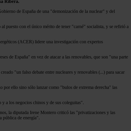
sa Ribera.
l Gobierno de España de una "demonización de la nuclear" y del
l puesto con el único mérito de tener "carné" socialista, y se refirió a
Energéticos (ACER) lidere una investigación con expertos
eses de España" en vez de atacar a las renovables, que son "una parte
reado "un falso debate entre nucleares y renovables (...) para sacar
o por ello sino sólo lanzar como "bulos de extrema derecha" las
 y a los negocios chinos y de sus coleguitas".
s, la diputada Irene Montero criticó las "privatizaciones y las
a pública de energía".