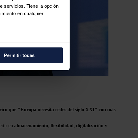
e servicios. Tiene la opción
imiento en cualquier
e varios metros
icas (huellas digitales)
Permitir todas
eferencias en la
sección de
e cookies.
 funciones de redes sociales
con nuestros partners de
ue les haya proporcionado o
rico
que "Europa necesita redes del siglo XXI" con más
ertir en
almacenamiento
,
flexibilidad
,
digitalización
y