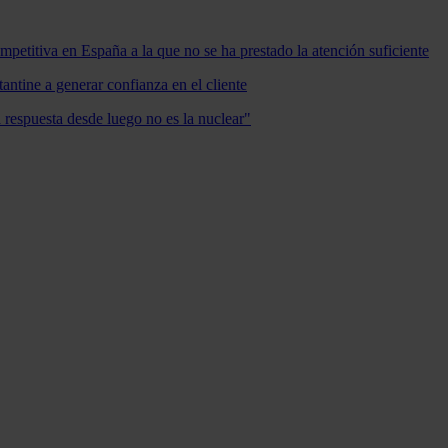
mpetitiva en España a la que no se ha prestado la atención suficiente
antine a generar confianza en el cliente
a respuesta desde luego no es la nuclear"