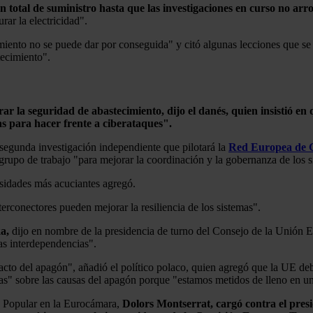
ón total de suministro hasta que las investigaciones en curso no arr
rar la electricidad".
iento no se puede dar por conseguida" y citó algunas lecciones que se
tecimiento".
la seguridad de abastecimiento, dijo el danés, quien insistió en qu
as para hacer frente a ciberataques".
egunda investigación independiente que pilotará la
Red Europea de G
grupo de trabajo "para mejorar la coordinación y la gobernanza de los s
esidades más acuciantes agregó.
erconectores pueden mejorar la resiliencia de los sistemas".
a,
dijo en nombre de la presidencia de turno del Consejo de la Unión E
as interdependencias".
cto del apagón", añadió el político polaco, quien agregó que la UE debe
as" sobre las causas del apagón porque "estamos metidos de lleno en un
ido Popular en la Eurocámara,
Dolors Montserrat, cargó contra el pres