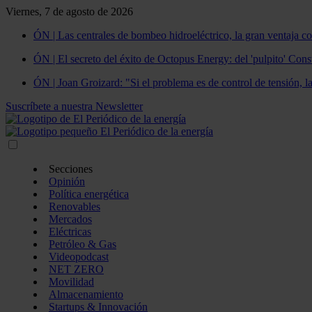
Viernes, 7 de agosto de 2026
ÓN | Las centrales de bombeo hidroeléctrico, la gran ventaja co
ÓN | El secreto del éxito de Octopus Energy: del 'pulpito' Const
ÓN | Joan Groizard: "Si el problema es de control de tensión, l
Suscríbete a nuestra Newsletter
Secciones
Opinión
Política energética
Renovables
Mercados
Eléctricas
Petróleo & Gas
Videopodcast
NET ZERO
Movilidad
Almacenamiento
Startups & Innovación