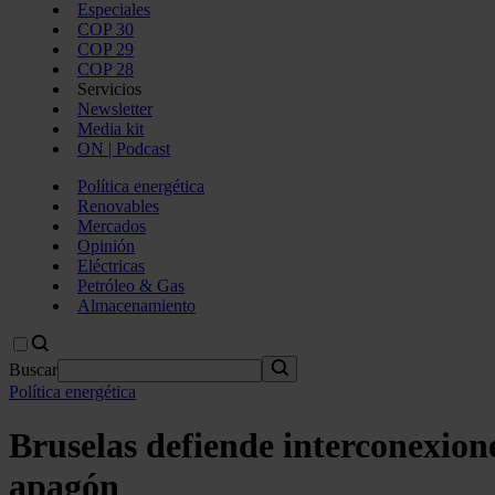
Especiales
COP 30
COP 29
COP 28
Servicios
Newsletter
Media kit
ON | Podcast
Política energética
Renovables
Mercados
Opinión
Eléctricas
Petróleo & Gas
Almacenamiento
Buscar
Política energética
Bruselas defiende interconexion
apagón