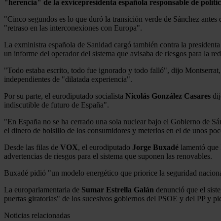
"herencia" de la exvicepresidenta española responsable de políti
"Cinco segundos es lo que duró la transición verde de Sánchez antes d
"retraso en las interconexiones con Europa".
La exministra española de Sanidad cargó también contra la president
un informe del operador del sistema que avisaba de riesgos para la red 
"Todo estaba escrito, todo fue ignorado y todo falló", dijo Montserr
independientes de "dilatada experiencia".
Por su parte, el eurodiputado socialista
Nicolás González Casares
dij
indiscutible de futuro de España".
"En España no se ha cerrado una sola nuclear bajo el Gobierno de Sánc
el dinero de bolsillo de los consumidores y meterlos en el de unos p
Desde las filas de
VOX
, el eurodiputado
Jorge Buxadé
lamentó que E
advertencias de riesgos para el sistema que suponen las renovables.
Buxadé pidió "un modelo energético que priorice la seguridad nacional 
La europarlamentaria de
Sumar Estrella Galán
denunció que el siste
puertas giratorias" de los sucesivos gobiernos del PSOE y del PP y pid
Noticias relacionadas