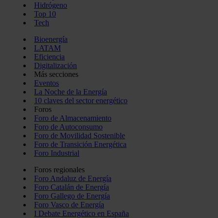
Hidrógeno
Top 10
Tech
Bioenergía
LATAM
Eficiencia
Digitalización
Más secciones
Eventos
La Noche de la Energía
10 claves del sector energético
Foros
Foro de Almacenamiento
Foro de Autoconsumo
Foro de Movilidad Sostenible
Foro de Transición Energética
Foro Industrial
Foros regionales
Foro Andaluz de Energía
Foro Catalán de Energía
Foro Gallego de Energía
Foro Vasco de Energía
I Debate Energético en España