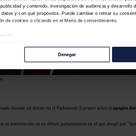
ublicidad y contenido, investigación de audiencia y desarrollo d
 datos y con qué propósitos. Puede cambiar o retirar su consent
n de cookies o clicando en el Menú de consentimiento.
éramos:
 sobre su ubicación geográfica que puede tener una precisión d
tivo analizándolo activamente para buscar características específ
Denegar
re cómo se procesan sus datos personales y establezca sus pr
rar su consentimiento en cualquier momento en la Declaración d
ne
b se usan para personalizar el contenido y los anuncios, ofrecer
s, compartimos información sobre el uso que haga del sitio web 
 análisis web, quienes pueden combinarla con otra información q
r del uso que haya hecho de sus servicios.
mado durante un debate en el Parlamento Europeo sobre el
apagón
ibé
en su intervención en un debate parlamentario en el que abogó por "inv