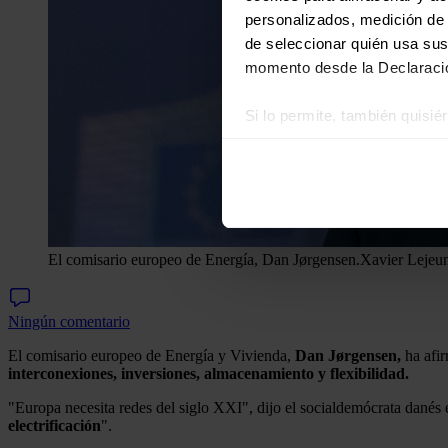
personalizados, medición de p
de seleccionar quién usa sus
momento desde la Declaració
Si lo permite, también quisi
Recopilar información
Identificar su disposi
Obtenga más información sob
datos
. Puede cambiar o reti
El comisario europeo de Energía, Dan Jørgensen.
Xavier Lejeu
Las cookies de este sitio we
y analizar el tráfico. Ademá
redes sociales, publicidad y
Ningún comentario
que hayan recopilado a parti
El comisario europeo de Energía y Vivienda,
Dan Jørgensen,
ha afir
interconexiones, inversiones, almacenamiento y flexibilidad.
"Europa necesita redes del siglo XXI", dijo el socialdemócrata danés 
electrificación
".