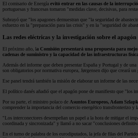
El comisario de Energía
evitó entrar en las causas de la interrupci
portuguesas y francesas tomaron "medidas clave, decisivas, para restau
Subrayó que "los apagones demuestran que "la seguridad de abastecim
esfuerzo en la "preparación para las crisis" y en la "seguridad de abas
Las redes eléctricas y la investigación sobre el apagón
El próximo año, l
a Comisión presentará una propuesta para mejorar 
cadenas de suministro y la capacidad de las infraestructuras físic
Además del informe que deben presentar España y Portugal y de una s
son obligatorios por normativa europea, Jørgensen dijo que creará un 
Ese panel tendrá también la misión de elaborar un informe de las nec
El político danés añadió que el apagón pone de manifiesto que "los int
Por su parte, el ministro polaco de
Asuntos Europeos, Adam Szlapk
comprender la importancia del comercio energético transfronterizo y l
"Los interconectores desempeñan un papel a la hora de mitigar el impa
coordinada y sincronizada" y llamó a no sacar "conclusiones definitiv
En el turno de palabra de los eurodiputados, la jefa de filas del Part