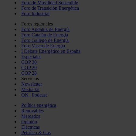
Foro de Movilidad Sostenible
Foro de Transición Energética
Foro Industrial
Foros regionales
Foro Andaluz de Energía
Foro Catalán de Energía
Foro Gallego de Energía
Foro Vasco de Energía
I Debate Energético en España
Especiales
COP 30
COP 29
COP 28
Servicios
Newsletter
Media kit
ON | Podcast
Política energética
Renovables
Mercados
Opinión
Eléctricas
Petróleo & Gas