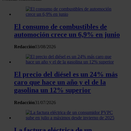
Las cookies de este sitio web se usan para personalizar
el contenido y los anuncios, ofrecer funciones de redes
sociales y analizar el tráfico. Además, compartimos
El consumo de combustibles de
información sobre el uso que haga del sitio web con
automoción crece un 6,9% en junio
nuestros partners de redes sociales, publicidad y análisis
web, quienes pueden combinarla con otra información
Redacción
03/08/2026
que les haya proporcionado o que hayan recopilado a
partir del uso que haya hecho de sus servicios.
El precio del diésel es un 24% más
caro que hace un año y el de la
gasolina un 12% superior
Redacción
31/07/2026
La factura eléctrica de un