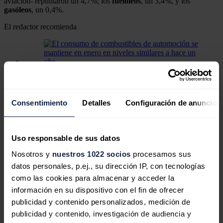
aviación- repuntaron un 4,7%; los
fuelóleos
, un 3,4%, y los
gasóleos
, un 0,4%.
El redactor recomienda
El consumo de combustibles de
automoción se mantiene en enero en
Consentimiento
Detalles
Configuración de anuncios
niveles similares a hace un año
Uso responsable de sus datos
Nosotros y
nuestros 1022 socios
procesamos sus
El proyecto público-privado gallego
datos personales, p.ej., su dirección IP, con tecnologías
Fisterra cumple un año
como las cookies para almacenar y acceder la
información en su dispositivo con el fin de ofrecer
publicidad y contenido personalizados, medición de
publicidad y contenido, investigación de audiencia y