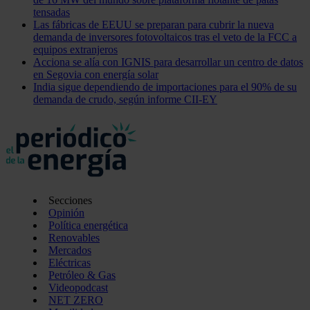
tensadas
Las fábricas de EEUU se preparan para cubrir la nueva
demanda de inversores fotovoltaicos tras el veto de la FCC a
equipos extranjeros
Acciona se alía con IGNIS para desarrollar un centro de datos
en Segovia con energía solar
India sigue dependiendo de importaciones para el 90% de su
demanda de crudo, según informe CII-EY
Secciones
Opinión
Política energética
Renovables
Mercados
Eléctricas
Petróleo & Gas
Videopodcast
NET ZERO