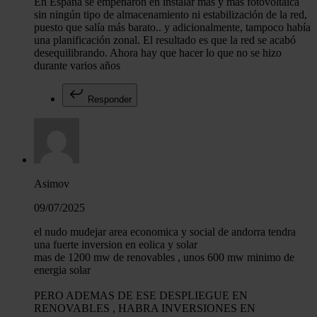
En España se empeñaron en instalar más y más fotovoltaica
sin ningún tipo de almacenamiento ni estabilización de la red,
puesto que salía más barato.. y adicionalmente, tampoco había
una planificación zonal. El resultado es que la red se acabó
desequilibrando. Ahora hay que hacer lo que no se hizo
durante varios años
Responder
Asimov
09/07/2025
el nudo mudejar area economica y social de andorra tendra
una fuerte inversion en eolica y solar
mas de 1200 mw de renovables , unos 600 mw minimo de
energia solar
PERO ADEMAS DE ESE DESPLIEGUE EN
RENOVABLES , HABRA INVERSIONES EN