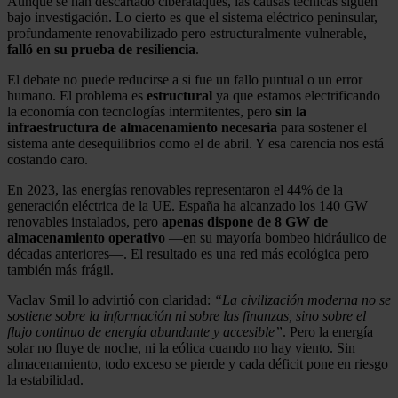
Aunque se han descartado ciberataques, las causas técnicas siguen
bajo investigación. Lo cierto es que el sistema eléctrico peninsular,
profundamente renovabilizado pero estructuralmente vulnerable,
falló en su prueba de resiliencia
.
El debate no puede reducirse a si fue un fallo puntual o un error
humano. El problema es
estructural
ya que estamos electrificando
la economía con tecnologías intermitentes, pero
sin la
infraestructura de almacenamiento necesaria
para sostener el
sistema ante desequilibrios como el de abril. Y esa carencia nos está
costando caro.
En 2023, las energías renovables representaron el 44% de la
generación eléctrica de la UE. España ha alcanzado los 140 GW
renovables instalados, pero
apenas dispone de 8 GW de
almacenamiento operativo
—en su mayoría bombeo hidráulico de
décadas anteriores—. El resultado es una red más ecológica pero
también más frágil.
Vaclav Smil lo advirtió con claridad:
“La civilización moderna no se
sostiene sobre la información ni sobre las finanzas, sino sobre el
flujo continuo de energía abundante y accesible”
. Pero la energía
solar no fluye de noche, ni la eólica cuando no hay viento. Sin
almacenamiento, todo exceso se pierde y cada déficit pone en riesgo
la estabilidad.