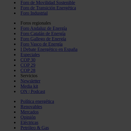
Foro de Movilidad Sostenible
Foro de Transición Energética
Foro Industrial
Foros regionales
Foro Andaluz de Energía
Foro Catalán de Energía
Foro Gallego de Energía
Foro Vasco de Energía
I Debate Energético en España
Especiales
COP 30
COP 29
COP 28
Servicios
Newsletter
Media kit
ON | Podcast
Política energética
Renovables
Mercados
Opinión
Eléctricas
Petróleo & Gas