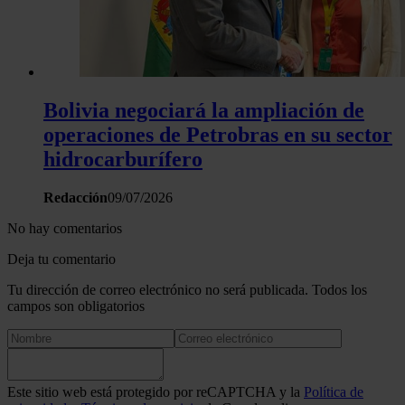
sitio web con nuestros partners de redes sociales, publicida
análisis web, quienes pueden combinarla con otra informació
haya proporcionado o que hayan recopilado a partir del uso 
hecho de sus servicios.
Bolivia negociará la ampliación de
operaciones de Petrobras en su sector
hidrocarburífero
Redacción
09/07/2026
No hay comentarios
Deja tu comentario
Tu dirección de correo electrónico no será publicada. Todos los
campos son obligatorios
Este sitio web está protegido por reCAPTCHA y la
Política de