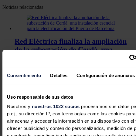
Noticias relacionadas
Red Eléctrica finaliza la ampliación
de la subestación de Cerdà, una
instalación esencial para la
electrificación del Puerto de
Barcelona
Consentimiento
Detalles
Configuración de anuncios
Redacción
28/07/2026
Uso responsable de sus datos
Nosotros y
nuestros 1022 socios
procesamos sus datos pe
p.ej., su dirección IP, con tecnologías como las cookies para
El Gobierno de Cantabria autoriza la
almacenar y acceder la información en su dispositivo con el 
construcción del almacén de energía
ofrecer publicidad y contenido personalizados, medición de p
y contenido, investigación de audiencia y desarrollo de servi