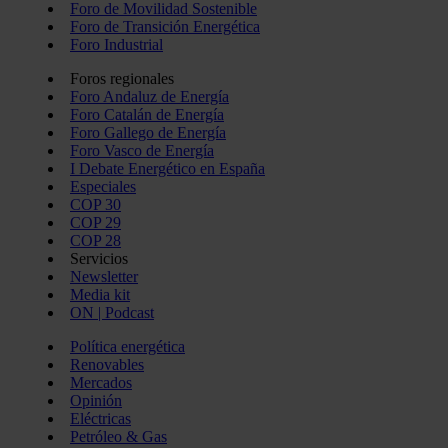
Foro de Movilidad Sostenible
Foro de Transición Energética
Foro Industrial
Foros regionales
Foro Andaluz de Energía
Foro Catalán de Energía
Foro Gallego de Energía
Foro Vasco de Energía
I Debate Energético en España
Especiales
COP 30
COP 29
COP 28
Servicios
Newsletter
Media kit
ON | Podcast
Política energética
Renovables
Mercados
Opinión
Eléctricas
Petróleo & Gas