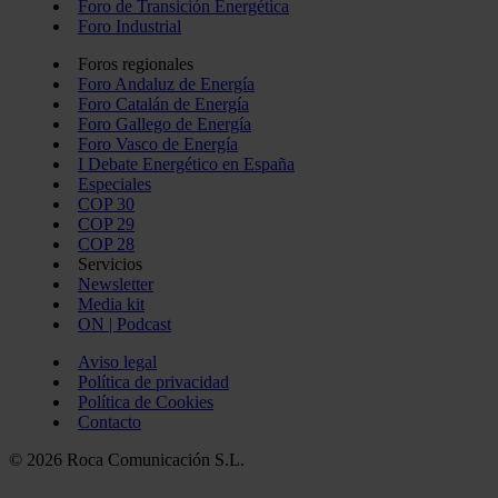
Foro de Transición Energética
Foro Industrial
Foros regionales
Foro Andaluz de Energía
Foro Catalán de Energía
Foro Gallego de Energía
Foro Vasco de Energía
I Debate Energético en España
Especiales
COP 30
COP 29
COP 28
Servicios
Newsletter
Media kit
ON | Podcast
Aviso legal
Política de privacidad
Política de Cookies
Contacto
© 2026 Roca Comunicación S.L.