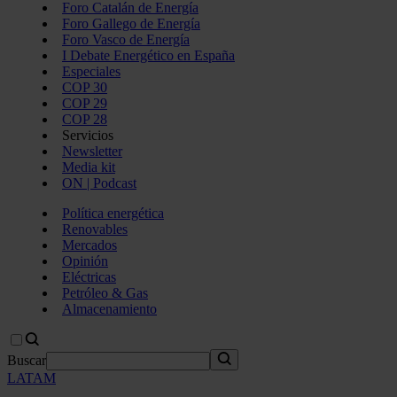
Foro Catalán de Energía
Foro Gallego de Energía
Foro Vasco de Energía
I Debate Energético en España
Especiales
COP 30
COP 29
COP 28
Servicios
Newsletter
Media kit
ON | Podcast
Política energética
Renovables
Mercados
Opinión
Eléctricas
Petróleo & Gas
Almacenamiento
Buscar
LATAM