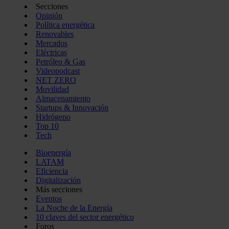
Secciones
Opinión
Política energética
Renovables
Mercados
Eléctricas
Petróleo & Gas
Videopodcast
NET ZERO
Movilidad
Almacenamiento
Startups & Innovación
Hidrógeno
Top 10
Tech
Bioenergía
LATAM
Eficiencia
Digitalización
Más secciones
Eventos
La Noche de la Energía
10 claves del sector energético
Foros