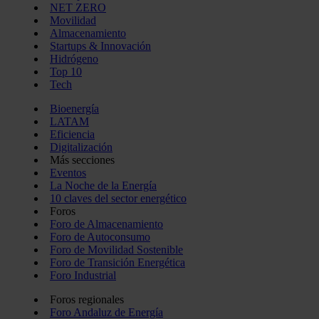
NET ZERO
Movilidad
Almacenamiento
Startups & Innovación
Hidrógeno
Top 10
Tech
Bioenergía
LATAM
Eficiencia
Digitalización
Más secciones
Eventos
La Noche de la Energía
10 claves del sector energético
Foros
Foro de Almacenamiento
Foro de Autoconsumo
Foro de Movilidad Sostenible
Foro de Transición Energética
Foro Industrial
Foros regionales
Foro Andaluz de Energía