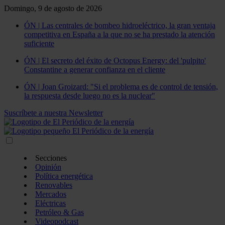
Domingo, 9 de agosto de 2026
ÓN | Las centrales de bombeo hidroeléctrico, la gran ventaja
competitiva en España a la que no se ha prestado la atención
suficiente
ÓN | El secreto del éxito de Octopus Energy: del 'pulpito'
Constantine a generar confianza en el cliente
ÓN | Joan Groizard: "Si el problema es de control de tensión,
la respuesta desde luego no es la nuclear"
Suscríbete a nuestra Newsletter
Secciones
Opinión
Política energética
Renovables
Mercados
Eléctricas
Petróleo & Gas
Videopodcast