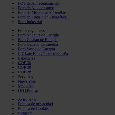
Foro de Almacenamiento
Foro de Autoconsumo
Foro de Movilidad Sostenible
Foro de Transición Energética
Foro Industrial
Foros regionales
Foro Andaluz de Energía
Foro Catalán de Energía
Foro Gallego de Energía
Foro Vasco de Energía
I Debate Energético en España
Especiales
COP 30
COP 29
COP 28
Servicios
Newsletter
Media kit
ON | Podcast
Aviso legal
Política de privacidad
Política de Cookies
Contacto