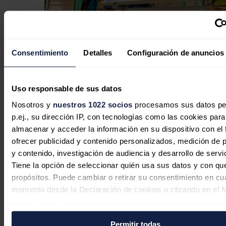
Cuba dispara su dependencia de la
Consentimiento
Detalles
Configuración de anuncios
fotovoltaica china ante su peor crisis
energética
Uso responsable de sus datos
Jaime Santisteban
09/08/2026
Nosotros y
nuestros 1022 socios
procesamos sus datos pe
p.ej., su dirección IP, con tecnologías como las cookies para
almacenar y acceder la información en su dispositivo con el 
ofrecer publicidad y contenido personalizados, medición de p
EEUU exportó en mayo combustible
y contenido, investigación de audiencia y desarrollo de servi
por 24 millones de dólares al sector
Tiene la opción de seleccionar quién usa sus datos y con qu
privado cubano
propósitos. Puede cambiar o retirar su consentimiento en cu
momento desde la Declaración de cookies o clicando en el 
Redacción
30/07/2026
consentimiento.
Permitir todas
Si lo permite, también quisiéramos: