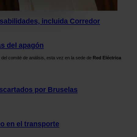
 funciones de redes sociales
con nuestros partners de
sabilidades, incluida Corredor
ue les haya proporcionado o
as del apagón
del comité de análisis, esta vez en la sede de
Red Eléctrica
escartados por Bruselas
o en el transporte