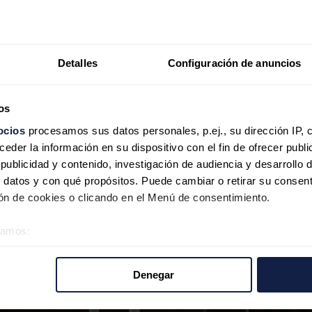
Detalles
Configuración de anuncios
os
ocios
procesamos sus datos personales, p.ej., su dirección IP, 
der la información en su dispositivo con el fin de ofrecer publi
ublicidad y contenido, investigación de audiencia y desarrollo d
 datos y con qué propósitos. Puede cambiar o retirar su consent
n de cookies o clicando en el Menú de consentimiento.
éramos:
 sobre su ubicación geográfica que puede tener una precisión d
tivo analizándolo activamente para buscar características específ
Denegar
re cómo se procesan sus datos personales y establezca sus pr
rar su consentimiento en cualquier momento en la Declaración d