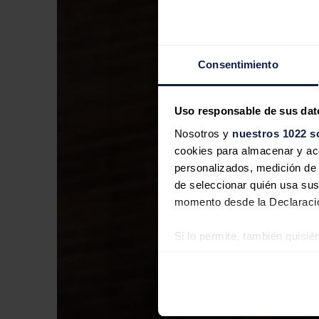
Consentimiento
Uso responsable de sus dat
Nosotros y
nuestros 1022 s
cookies para almacenar y acce
personalizados, medición de p
de seleccionar quién usa sus
momento desde la Declaració
Si lo permite, también quisi
Recopilar información
Identificar su disposi
Obtenga más información sob
datos
. Puede cambiar o reti