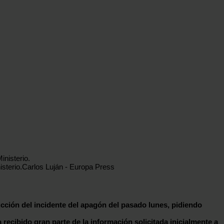
sterio.
Carlos Luján - Europa Press
ucción del incidente del apagón del pasado lunes, pidiendo
 recibido gran parte de la información solicitada inicialmente a