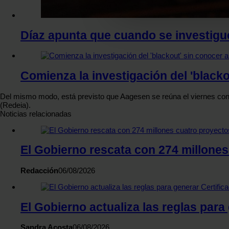
Las cookies de este sitio we
y analizar el tráfico. Ademá
Díaz apunta que cuando se investigue
redes sociales, publicidad y
que hayan recopilado a parti
Comienza la investigación del 'black
Del mismo modo, está previsto que Aagesen se reúna el viernes c
(Redeia).
Noticias relacionadas
El Gobierno rescata con 274 millone
Redacción
06/08/2026
El Gobierno actualiza las reglas para
Sandra Acosta
06/08/2026