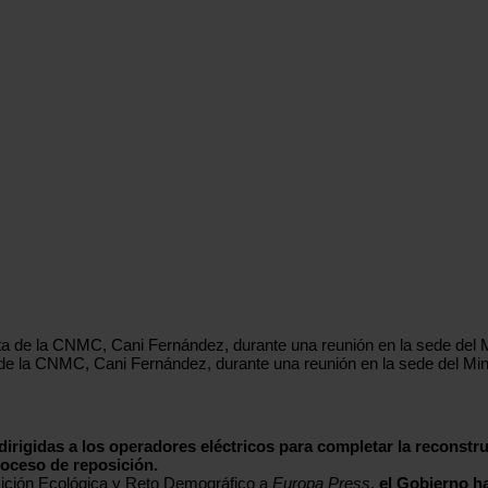
de la CNMC, Cani Fernández, durante una reunión en la sede del Mini
dirigidas a los operadores eléctricos para completar la reconstr
roceso de reposición.
sición Ecológica y Reto Demográfico a
Europa Press
,
el Gobierno ha