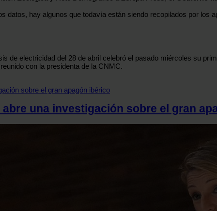
tos datos, hay algunos que todavía están siendo recopilados por los a
sis de electricidad del 28 de abril celebró el pasado miércoles su pri
 reunido con la presidenta de la CNMC.
abre una investigación sobre el gran ap