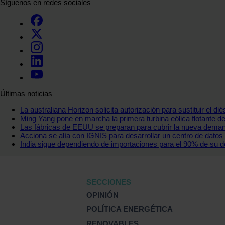
Síguenos en redes sociales
Últimas noticias
La australiana Horizon solicita autorización para sustituir el d
Ming Yang pone en marcha la primera turbina eólica flotante 
Las fábricas de EEUU se preparan para cubrir la nueva demanda
Acciona se alía con IGNIS para desarrollar un centro de datos
India sigue dependiendo de importaciones para el 90% de su 
SECCIONES
OPINIÓN
POLÍTICA ENERGÉTICA
RENOVABLES