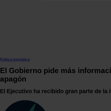
SECCIONES
OPINIÓN
POLÍTICA ENERGÉTICA
RENOVABLES
MERCADOS
ELÉCTRICAS
PETRÓLEO & GAS
VIDEOPODCAST
Política energética
NET ZERO
El Gobierno pide más informaci
MOVILIDAD
apagón
ALMACENAMIENTO
STARTUPS & INNOVACIÓN
El Ejecutivo ha recibido gran parte de la
HIDRÓGENO
TOP 10
TECH