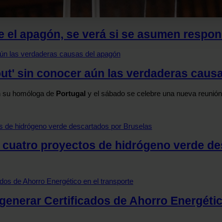
b se usan para personalizar el contenido y los anuncios, ofrecer
s, compartimos información sobre el uso que haga del sitio web 
 el apagón, se verá si se asumen respon
 análisis web, quienes pueden combinarla con otra información q
r del uso que haya hecho de sus servicios.
out' sin conocer aún las verdaderas caus
on su homóloga de
Portugal
y el sábado se celebre una nueva reunión 
s cuatro proyectos de hidrógeno verde d
 generar Certificados de Ahorro Energétic