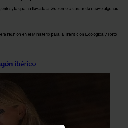
gentes, lo que ha llevado al Gobierno a cursar de nuevo algunas
mera reunión en el Ministerio para la Transición Ecológica y Reto
agón ibérico