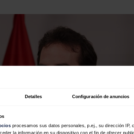
Detalles
Configuración de anuncios
os
ocios
procesamos sus datos personales, p.ej., su dirección IP, 
der la información en su dispositivo con el fin de ofrecer publi