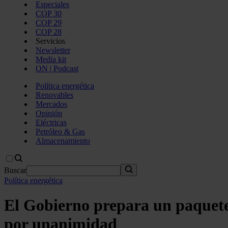
Especiales
COP 30
COP 29
COP 28
Servicios
Newsletter
Media kit
ON | Podcast
Política energética
Renovables
Mercados
Opinión
Eléctricas
Petróleo & Gas
Almacenamiento
Buscar
Política energética
El Gobierno prepara un paquete 
por unanimidad