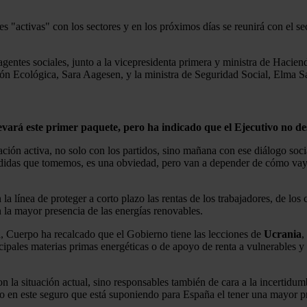
activas" con los sectores y en los próximos días se reunirá con el secto
agentes sociales, junto a la vicepresidenta primera y ministra de Hacie
ción Ecológica, Sara Aagesen, y la ministra de Seguridad Social, Elma S
evará este primer paquete, pero ha indicado que el Ejecutivo no d
ción activa, no solo con los partidos, sino mañana con ese diálogo soci
medidas que tomemos, es una obviedad, pero van a depender de cómo va
a línea de proteger a corto plazo las rentas de los trabajadores, de los
n la mayor presencia de las energías renovables.
a, Cuerpo ha recalcado que el Gobierno tiene las lecciones de
Ucrania
,
ncipales materias primas energéticas o de apoyo de renta a vulnerables 
n la situación actual, sino responsables también de cara a la incertidu
o en este seguro que está suponiendo para España el tener una mayor p