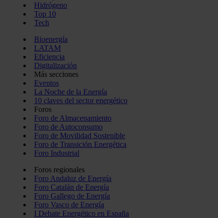
Hidrógeno
Top 10
Tech
Bioenergía
LATAM
Eficiencia
Digitalización
Más secciones
Eventos
La Noche de la Energía
10 claves del sector energético
Foros
Foro de Almacenamiento
Foro de Autoconsumo
Foro de Movilidad Sostenible
Foro de Transición Energética
Foro Industrial
Foros regionales
Foro Andaluz de Energía
Foro Catalán de Energía
Foro Gallego de Energía
Foro Vasco de Energía
I Debate Energético en España