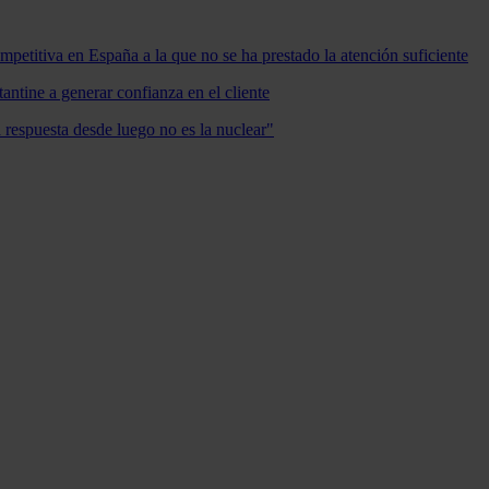
mpetitiva en España a la que no se ha prestado la atención suficiente
antine a generar confianza en el cliente
a respuesta desde luego no es la nuclear"