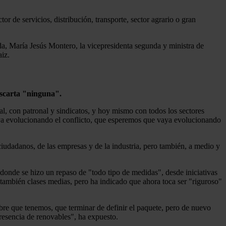
r de servicios, distribución, transporte, sector agrario o gran
nda, María Jesús Montero, la vicepresidenta segunda y ministra de
aiz.
escarta "ninguna".
al, con patronal y sindicatos, y hoy mismo con todos los sectores
ya evolucionando el conflicto, que esperemos que vaya evolucionando
 ciudadanos, de las empresas y de la industria, pero también, a medio y
 donde se hizo un repaso de "todo tipo de medidas", desde iniciativas
y también clases medias, pero ha indicado que ahora toca ser "riguroso"
mbre que tenemos, que terminar de definir el paquete, pero de nuevo
resencia de renovables", ha expuesto.