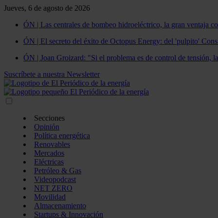
Jueves, 6 de agosto de 2026
ÓN | Las centrales de bombeo hidroeléctrico, la gran ventaja co
ÓN | El secreto del éxito de Octopus Energy: del 'pulpito' Const
ÓN | Joan Groizard: "Si el problema es de control de tensión, l
Suscríbete a nuestra Newsletter
Secciones
Opinión
Política energética
Renovables
Mercados
Eléctricas
Petróleo & Gas
Videopodcast
NET ZERO
Movilidad
Almacenamiento
Startups & Innovación