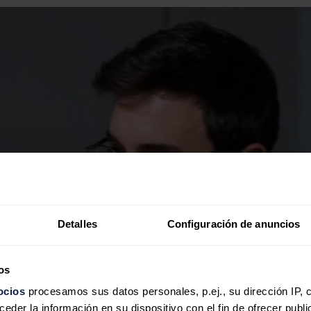
Detalles
Configuración de anuncios
os
ocios
procesamos sus datos personales, p.ej., su dirección IP, 
der la información en su dispositivo con el fin de ofrecer publi