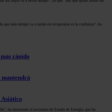
ar los flujos va a llevar tiempo", ya que "hay que quitar minas del
"lo que más tiempo va a tardar en recuperarse es la confianza", ha
o más rápido
se mantendrá
 Asiático
lla", ha lamentado el secretario de Estado de Energía, que ha