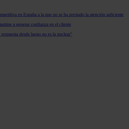
mpetitiva en España a la que no se ha prestado la atención suficiente
antine a generar confianza en el cliente
a respuesta desde luego no es la nuclear"