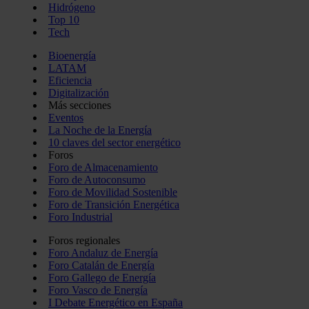
Hidrógeno
Top 10
Tech
Bioenergía
LATAM
Eficiencia
Digitalización
Más secciones
Eventos
La Noche de la Energía
10 claves del sector energético
Foros
Foro de Almacenamiento
Foro de Autoconsumo
Foro de Movilidad Sostenible
Foro de Transición Energética
Foro Industrial
Foros regionales
Foro Andaluz de Energía
Foro Catalán de Energía
Foro Gallego de Energía
Foro Vasco de Energía
I Debate Energético en España