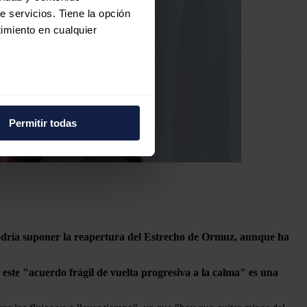
e servicios. Tiene la opción
imiento en cualquier
e varios metros
icas (huellas digitales)
Permitir todas
eferencias en la
sección de
e cookies.
 funciones de redes sociales
con nuestros partners de
ue les haya proporcionado o
odría suponer la reapertura del Estrecho de Ormuz, aunque ha
este "acuerdo frágil de vuelta progresiva a la calma" es una