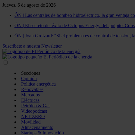
Jueves, 6 de agosto de 2026
ÓN | Las centrales de bombeo hidroeléctrico, la gran ventaja co
ÓN | El secreto del éxito de Octopus Energy: del 'pulpito' Const
ÓN | Joan Groizard: "Si el problema es de control de tensión, l
Suscríbete a nuestra Newsletter
Secciones
Opinión
Política energética
Renovables
Mercados
Eléctricas
Petróleo & Gas
Videopodcast
NET ZERO
Movilidad
Almacenamiento
Startups & Innovación