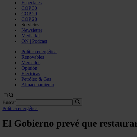
Especiales
COP 30
COP 29
COP 28
Servicios
Newsletter
Media kit
ON | Podcast
Política energética
Renovables
Mercados
Opinión
Eléctricas
Petróleo & Gas
Almacenamiento
Buscar
Política energética
El Gobierno prevé que restaurar