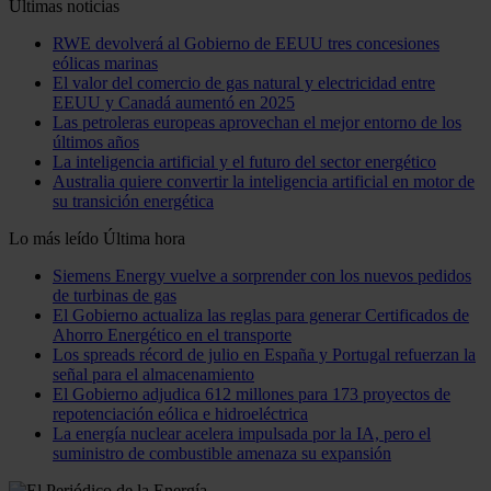
Últimas noticias
RWE devolverá al Gobierno de EEUU tres concesiones
eólicas marinas
El valor del comercio de gas natural y electricidad entre
EEUU y Canadá aumentó en 2025
Las petroleras europeas aprovechan el mejor entorno de los
últimos años
La inteligencia artificial y el futuro del sector energético
Australia quiere convertir la inteligencia artificial en motor de
su transición energética
Lo más leído
Última hora
Siemens Energy vuelve a sorprender con los nuevos pedidos
de turbinas de gas
El Gobierno actualiza las reglas para generar Certificados de
Ahorro Energético en el transporte
Los spreads récord de julio en España y Portugal refuerzan la
señal para el almacenamiento
El Gobierno adjudica 612 millones para 173 proyectos de
repotenciación eólica e hidroeléctrica
La energía nuclear acelera impulsada por la IA, pero el
suministro de combustible amenaza su expansión