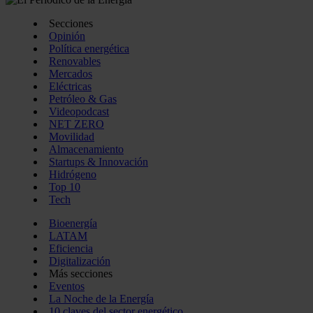
Secciones
Opinión
Política energética
Renovables
Mercados
Eléctricas
Petróleo & Gas
Videopodcast
NET ZERO
Movilidad
Almacenamiento
Startups & Innovación
Hidrógeno
Top 10
Tech
Bioenergía
LATAM
Eficiencia
Digitalización
Más secciones
Eventos
La Noche de la Energía
10 claves del sector energético