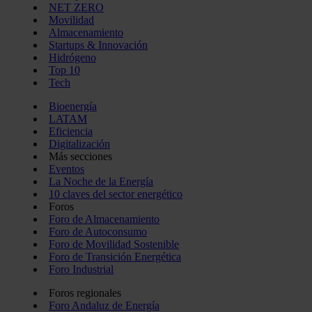
NET ZERO
Movilidad
Almacenamiento
Startups & Innovación
Hidrógeno
Top 10
Tech
Bioenergía
LATAM
Eficiencia
Digitalización
Más secciones
Eventos
La Noche de la Energía
10 claves del sector energético
Foros
Foro de Almacenamiento
Foro de Autoconsumo
Foro de Movilidad Sostenible
Foro de Transición Energética
Foro Industrial
Foros regionales
Foro Andaluz de Energía