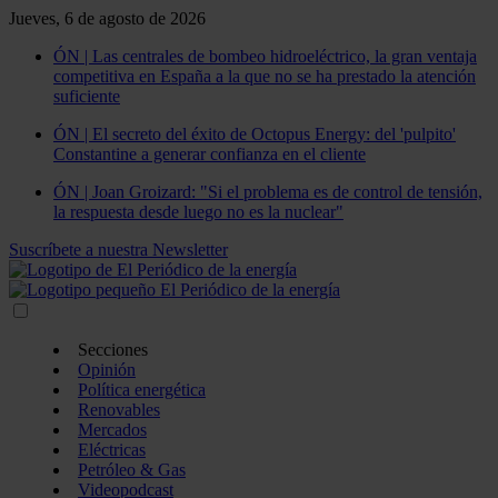
Jueves, 6 de agosto de 2026
ÓN | Las centrales de bombeo hidroeléctrico, la gran ventaja
competitiva en España a la que no se ha prestado la atención
suficiente
ÓN | El secreto del éxito de Octopus Energy: del 'pulpito'
Constantine a generar confianza en el cliente
ÓN | Joan Groizard: "Si el problema es de control de tensión,
la respuesta desde luego no es la nuclear"
Suscríbete a nuestra Newsletter
Secciones
Opinión
Política energética
Renovables
Mercados
Eléctricas
Petróleo & Gas
Videopodcast