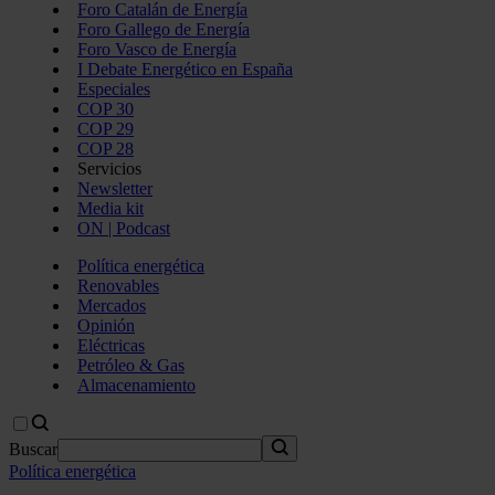
Foro Catalán de Energía
Foro Gallego de Energía
Foro Vasco de Energía
I Debate Energético en España
Especiales
COP 30
COP 29
COP 28
Servicios
Newsletter
Media kit
ON | Podcast
Política energética
Renovables
Mercados
Opinión
Eléctricas
Petróleo & Gas
Almacenamiento
Buscar
Política energética